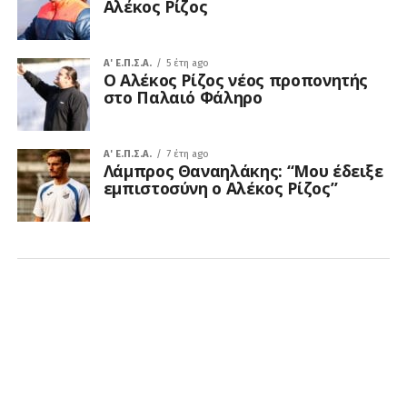
Αλέκος Ρίζος
A' Ε.Π.Σ.Α.
5 έτη ago
Ο Αλέκος Ρίζος νέος προπονητής
στο Παλαιό Φάληρο
A' Ε.Π.Σ.Α.
7 έτη ago
Λάμπρος Θαναηλάκης: “Μου έδειξε
εμπιστοσύνη ο Αλέκος Ρίζος”