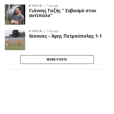
A' Ε.Π.Σ.Α.
7 έτη ago
Γιάννης Γαζής ” Σεβασμό στον
αντίπαλο”
A' Ε.Π.Σ.Α.
7 έτη ago
Ιάσονας – Άρης Πετρούπολης 1-1
MORE POSTS