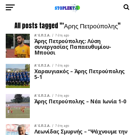
All posts tagged "‘Αρης Πετρούπολης"
A' Ε.Π.Σ.Α.
7 έτη ago
Άρης Πετρούπολης: Λύση
συνεργασίας Παπαευθυμίου-
Μπούσι
A' Ε.Π.Σ.Α.
7 έτη ago
Χαραυγιακός – Άρης Πετρούπολης
5-1
A' Ε.Π.Σ.Α.
7 έτη ago
Άρης Πετρούπολης – Νέα Ιωνία 1-0
A' Ε.Π.Σ.Α.
7 έτη ago
Λεωνίδας Σμυρνής – “Ψάχνουμε την