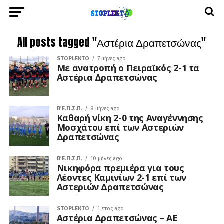
All posts tagged "Αστέρια Δραπετσώνας"
STOPLEKTO
7 μήνες ago
Με ανατροπή ο Πειραϊκός 2-1 τα
Αστέρια Δραπετσώνας
Β΄ Ε.Π.Σ.Π.
9 μήνες ago
Καθαρή νίκη 2-0 της Αναγέννησης
Μοσχάτου επί των Αστεριών
Δραπετσώνας
Β΄ Ε.Π.Σ.Π.
10 μήνες ago
Νικηφόρα πρεμιέρα για τους
Λέοντες Καμινίων 2-1 επί των
Αστεριών Δραπετσώνας
STOPLEKTO
1 έτος ago
Αστέρια Δραπετσώνας – ΑΕ