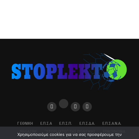
Γ ΕΘΝΙΚΉ
Ε.Π.Σ.Α
Ε.Π.Σ.Π.
Ε.Π.Σ.Δ.Α.
Ε.Π.Σ.Α.Ν.Α.
MAGAZINE
”STOPLEKTO” ΤΗΣ ΠΟΛΙΤΙΚΗΣ
ΕΠΙΚΟΙΝΩΝΊΑ
Χρησιμοποιούμε cookies για να σας προσφέρουμε την