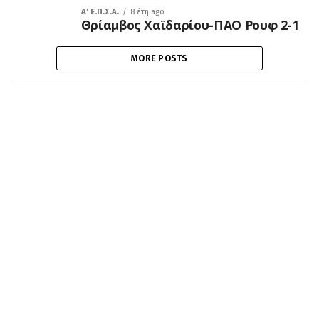
A' Ε.Π.Σ.Α.
8 έτη ago
Θρίαμβος Χαϊδαρίου-ΠΑΟ Ρουφ 2-1
MORE POSTS