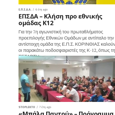
Ε.Π.Σ.Δ.Α.
6 έτη ago
ΕΠΣΔΑ – Κλήση προ εθνικής
ομάδας Κ12
Για την 7η αγωνιστική του πρωταθλήματος
προεπιλογής Εθνικών Ομάδων με αντίπαλο την
αντίστοιχη ομάδα της Ε.Π.Σ. ΚΟΡΙΝΘΙΑΣ καλούν
οι παρακάτω ποδοσφαιριστές της Κ-12, όπως τ
ΤΕΤΑΡΤΗ...
STOPLEKTO
7 έτη ago
«Μπάλα Παντού» – Πρόγραμμα