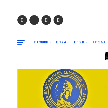
Γ ΕΘΝΙΚΉ
Ε.Π.Σ.Α
Ε.Π.Σ.Π.
Ε.Π.Σ.Δ.Α.