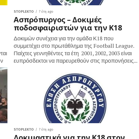
STOPLEKTO
7 έτη ago
Ασπρόπυργος – Δοκιμές
ποδοσφαιριστών για την Κ18
Δοκιμών συνέχεια για την ομάδα Κ18 που
συμμετέχει στο πρωτάθλημα της Football League.
ται
Παίχτες γεννηθέντες τα έτη 2001, 2002, 2003 είναι
ην
ευπρόσδεκτοι να παρευρεθούν στις προπονήσεις...
STOPLEKTO
7 έτη ago
Δοκιμαστικά για την Κ18 στον