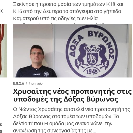
Ξεκίνησε η προετοιμασία των τμημάτων Κ18 και
ές
Κ16 από την Δευτέρα το απόγευμα στο γήπεδο
Καματερού υπό τις οδηγίες των Ηλία
Θεοδωρακόπουλου και Γιώργου Καλύβα
αντίστοιχα....
Ε.Π.Σ.Α
7 έτη ago
Χρυσαϊτης νέος προπονητής στις
υποδομές της Δόξας Βύρωνος
Ο Νώντας Χρυσαϊτης αποτελεί νέο προπονητή της
Δόξας Βύρωνος στο τομέα των υποδομών. Το
δελτίο τύπου Η ομάδα μας ανακοινώνει την
ε
ανανέωση της συνεργασίας της με...
ι