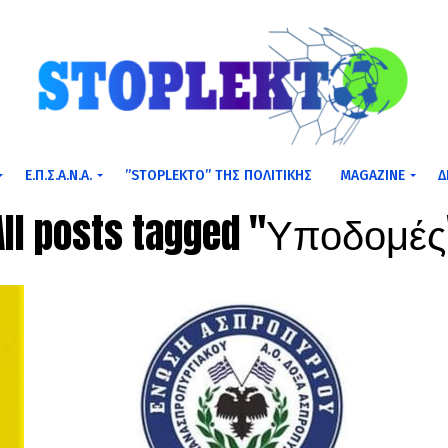
Ε.Π.Σ.Α.Ν.Α.
”STOPLEKTO” ΤΗΣ ΠΟΛΙΤΙΚΗΣ
MAGAZINE
Δ
All posts tagged "Υποδομές