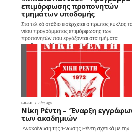
επιμόρφωσης προπονητών
τμημάτων υποδομής
Στο τελικό στάδιο εισέρχεται ο πρώτος κύκλος τ
νέου προγράμματος επιμόρφωσης των
προπονητών που εργάζονται στα τμήματα
υποδομής κάθε Ένωσης Ποδοσφαιρικών
Σωματείων, στο πλαίσιο του αναπτυξιακού...
Ε.Π.Σ.Π.
7 έτη ago
Νίκη Ρέντη – ‘Έναρξη εγγράφω
των ακαδημιών
Ανακοίνωση της Ένωσης Ρέντη σχετικά με την