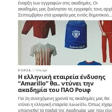
έναρξη των εγγραφών στις ακαδημίες. Οι
ακαδημίες μας ξεκίνησαν τις εγγραφές τους αρχ
Σεπτεμβρίου στα γραφεία μας εντός δημοτικού...
A' Ε.Π.Σ.Α.
7 έτη ago
Η ελληνική εταιρεία ένδυσης
“Amarillo” θα.. ντύνει την
ακαδημία του ΠΑΟ Ρουφ
Για 2η συνεχόμενη χρονιά τις ακαδημίες μας θα
ντύνει η ελληνική εταιρεία Amarillo. Όπως είχαμ
υποσχεθεί τα παιδιά της Ακαδημίας μας που είνα