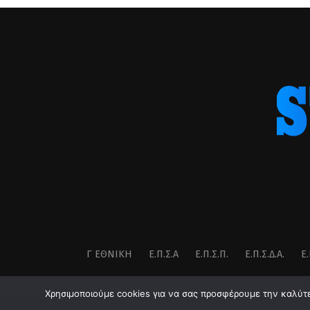
Γ ΕΘΝΙΚΉ
Ε.Π.Σ.Α
Ε.Π.Σ.Π.
Ε.Π.Σ.Δ.Α.
Ε.
Χρησιμοποιούμε cookies για να σας προσφέρουμε την καλύτερ