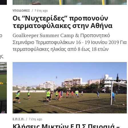
ΥΠΟΔΟΜΈΣ
7 έτη ago
Οι “Νυχτερίδες” προπονούν
τερματοφύλακες στην Αθήνα
ο
Goalkeeper Summer Camp & Προπονητικό
Σεμινάριο Τερματοφυλάκων 16 - 19 Ιουνίου 2019 Για
τερματοφύλακες ηλικίας από 8 έως 18 ετών
ης
Ε.Π.Σ.Π.
7 έτη ago
Κλήσεις Μικτών Ε.Π.Σ.Πειραιά –