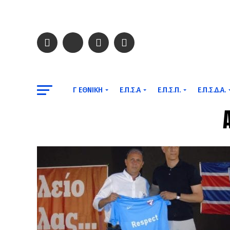
Γ ΕΘΝΙΚΉ
Ε.Π.Σ.Α
Ε.Π.Σ.Π.
Ε.Π.Σ.Δ.Α.