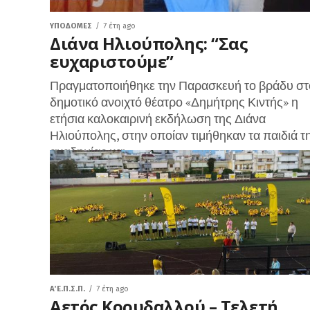
ΥΠΟΔΟΜΈΣ
7 έτη ago
Διάνα Ηλιούπολης: “Σας
ευχαριστούμε”
Πραγματοποιήθηκε την Παρασκευή το βράδυ στ
δημοτικό ανοιχτό θέατρο «Δημήτρης Κιντής» η
ετήσια καλοκαιρινή εκδήλωση της Διάνα
Ηλιούπολης, στην οποίαν τιμήθηκαν τα παιδιά τ
ακαδημίας και...
Α΄ Ε.Π.Σ.Π.
7 έτη ago
Αετός Κορυδαλλού – Τελετή