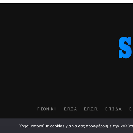
Γ ΕΘΝΙΚΉ
Ε.Π.Σ.Α
Ε.Π.Σ.Π.
Ε.Π.Σ.Δ.Α.
Ε.
Χρησιμοποιούμε cookies για να σας προσφέρουμε την καλύτερ