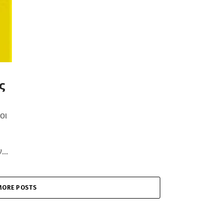
ς
οι
..
MORE POSTS