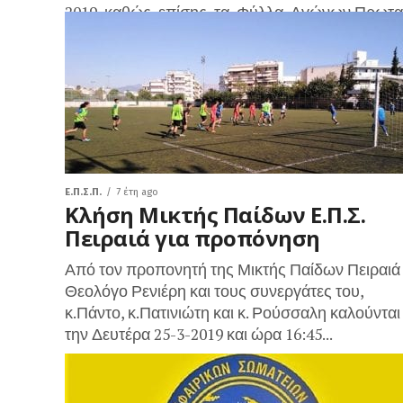
2019 καθώς επίσης τα Φύλλα Αγώνων Πρωτα
& K14 της 23 & 24/3/2019 επιβάλλει ποινές
σε σωματεία ως εξής: Ο αγώνας του
Πρωταθλήματος Κ14-1 της 10/2/2019 μεταξύ τ
ομάδων ΔΙΑΣ...
Ε.Π.Σ.Π.
7 έτη ago
Κλήση Μικτής Παίδων Ε.Π.Σ.
Πειραιά για προπόνηση
Από τον προπονητή της Μικτής Παίδων Πειραιά 
Θεολόγο Ρενιέρη και τους συνεργάτες του,
κ.Πάντο, κ.Πατινιώτη και κ. Ρούσσαλη καλούνται
την Δευτέρα 25-3-2019 και ώρα 16:45...