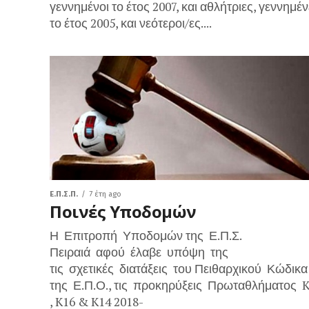
γεννημένοι το έτος 2007, και αθλήτριες, γεννημέ
το έτος 2005, και νεότεροι/ες....
Ε.Π.Σ.Π.
7 έτη ago
Ποινές Υποδομών
Η Επιτροπή Υποδομών της Ε.Π.Σ.
Πειραιά αφού έλαβε υπόψη της
τις σχετικές διατάξεις του Πειθαρχικού Κώδικα
της Ε.Π.Ο., τις προκηρύξεις Πρωταθλήματος 
, K16 & K14 2018-