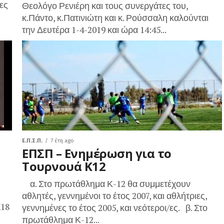
νες
Θεολόγο Ρενιέρη και τους συνεργάτες του,
κ.Πάντο, κ.Πατινιώτη και κ. Ρούσσαλη καλούνται
την Δευτέρα 1-4-2019 και ώρα 14:45...
Ε.Π.Σ.Π.
7 έτη ago
ΕΠΣΠ – Ενημέρωση για το
Τουρνουά Κ12
α. Στο πρωτάθλημα Κ-12 θα συμμετέχουν
αθλητές, γεννημένοι το έτος 2007, και αθλήτριες,
K18
γεννημένες το έτος 2005, και νεότεροι/ες. β. Στο
πρωτάθλημα Κ-12...