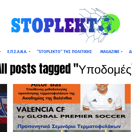
Ε.Π.Σ.Α.Ν.Α.
”STOPLEKTO” ΤΗΣ ΠΟΛΙΤΙΚΗΣ
MAGAZINE
Δ
All posts tagged "Υποδομές