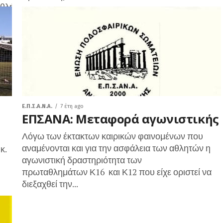
θλήματος K16
ων
Ε.Π.Σ.Α.Ν.Α.
7 έτη ago
ΕΠΣΑΝΑ: Μεταφορά αγωνιστικής
Λόγω των έκτακτων καιρικών φαινομένων που
αναμένονται και για την ασφάλεια των αθλητών η
κ.
αγωνιστική δραστηριότητα των
πρωταθλημάτων Κ16 και Κ12 που είχε οριστεί να
διεξαχθεί την...