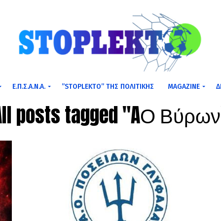
Ε.Π.Σ.Α.Ν.Α.
”STOPLEKTO” ΤΗΣ ΠΟΛΙΤΙΚΗΣ
MAGAZINE
Δ
All posts tagged "AΟ Βύρων