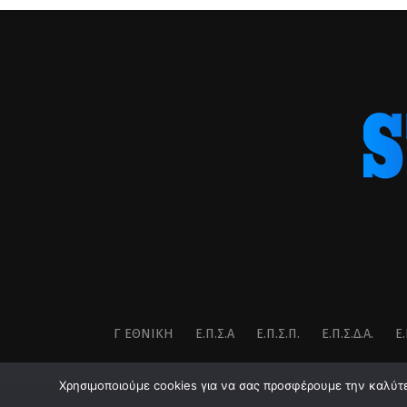
Γ ΕΘΝΙΚΉ
Ε.Π.Σ.Α
Ε.Π.Σ.Π.
Ε.Π.Σ.Δ.Α.
Ε.
Χρησιμοποιούμε cookies για να σας προσφέρουμε την καλύτερ