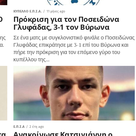
ΚΎΠΕΛΛΟ Ε.Π.Σ.Α.
11 μήνες ago
Ο
Πρόκριση για τον Ποσειδώνα
Γλυφάδας, 3-1 τον Βύρωνα
της
Σε ένα ματς με συγκλονιστικό φινάλε ο Ποσειδώνας
α.
Γλυφάδας επικράτησε με 3-1 επί του Βύρωνα και
πήρε την πρόκριση για τον επόμενο γύρο του
κυπέλλου της...
Ε.Π.Σ.Α
2 έτη ago
κα
Ανακοίνωσε Κατσιγιάννη ο