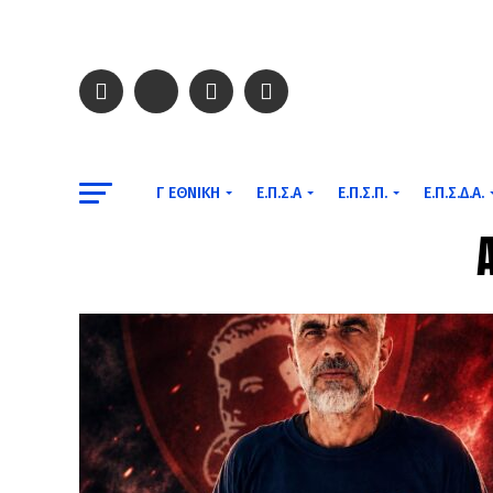
Γ ΕΘΝΙΚΉ
Ε.Π.Σ.Α
Ε.Π.Σ.Π.
Ε.Π.Σ.Δ.Α.