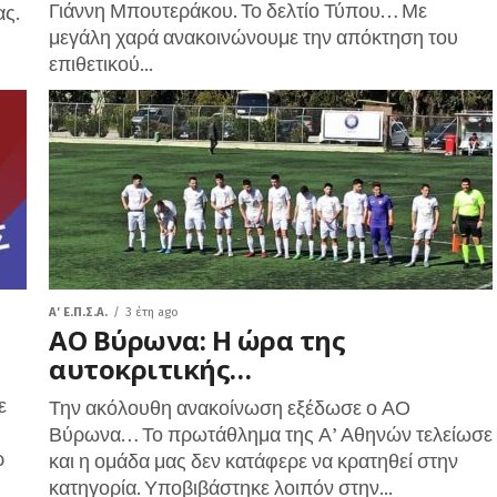
Γιάννη Μπουτεράκου. Το δελτίο Τύπου… Με
ς.
μεγάλη χαρά ανακοινώνουμε την απόκτηση του
επιθετικού...
A' Ε.Π.Σ.Α.
3 έτη ago
ΑΟ Βύρωνα: Η ώρα της
αυτοκριτικής…
ε
Την ακόλουθη ανακοίνωση εξέδωσε ο ΑΟ
Βύρωνα… Το πρωτάθλημα της Α’ Αθηνών τελείωσε
ρ
και η ομάδα μας δεν κατάφερε να κρατηθεί στην
κατηγορία. Υποβιβάστηκε λοιπόν στην...