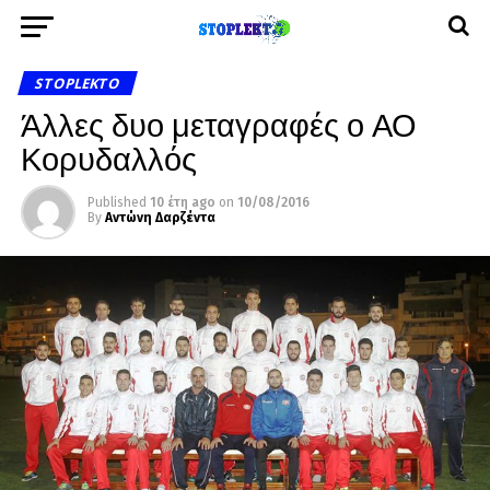
STOPLEKTO
Άλλες δυο μεταγραφές ο ΑΟ
Κορυδαλλός
Published
10 έτη ago
on
10/08/2016
By
Αντώνη Δαρζέντα