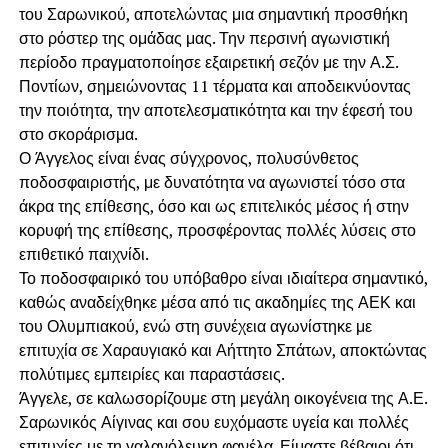
του Σαρωνικού, αποτελώντας μια σημαντική προσθήκη
στο ρόστερ της ομάδας μας. Την περσινή αγωνιστική
περίοδο πραγματοποίησε εξαιρετική σεζόν με την Α.Σ.
Ποντίων, σημειώνοντας 11 τέρματα και αποδεικνύοντας
την ποιότητα, την αποτελεσματικότητα και την έφεσή του
στο σκοράρισμα.
Ο Άγγελος είναι ένας σύγχρονος, πολυσύνθετος
ποδοσφαιριστής, με δυνατότητα να αγωνιστεί τόσο στα
άκρα της επίθεσης, όσο και ως επιτελικός μέσος ή στην
κορυφή της επίθεσης, προσφέροντας πολλές λύσεις στο
επιθετικό παιχνίδι.
Το ποδοσφαιρικό του υπόβαθρο είναι ιδιαίτερα σημαντικό,
καθώς αναδείχθηκε μέσα από τις ακαδημίες της ΑΕΚ και
του Ολυμπιακού, ενώ στη συνέχεια αγωνίστηκε με
επιτυχία σε Χαραυγιακό και Αήττητο Σπάτων, αποκτώντας
πολύτιμες εμπειρίες και παραστάσεις.
Άγγελε, σε καλωσορίζουμε στη μεγάλη οικογένεια της Α.Ε.
Σαρωνικός Αίγινας και σου ευχόμαστε υγεία και πολλές
επιτυχίες με τη γαλανόλευκη φανέλα. Είμαστε βέβαιοι ότι