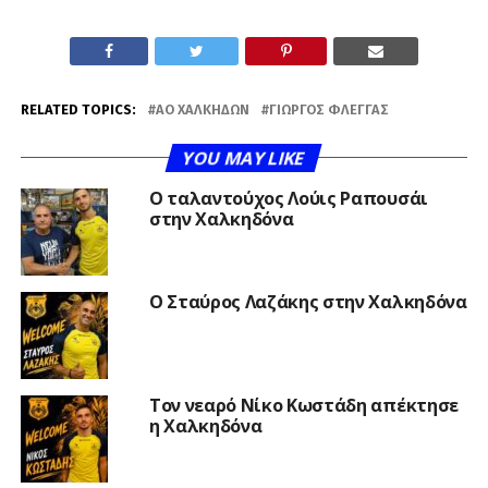
RELATED TOPICS:
ΑΟ ΧΑΛΚΗΔΏΝ
ΓΙΏΡΓΟΣ ΦΛΈΓΓΑΣ
YOU MAY LIKE
Ο ταλαντούχος Λούις Ραπουσάι
στην Χαλκηδόνα
Ο Σταύρος Λαζάκης στην Χαλκηδόνα
Τον νεαρό Νίκο Κωστάδη απέκτησε
η Χαλκηδόνα