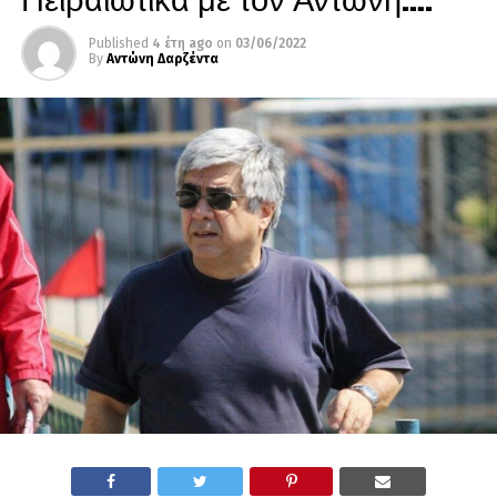
Published
4 έτη ago
on
03/06/2022
By
Αντώνη Δαρζέντα