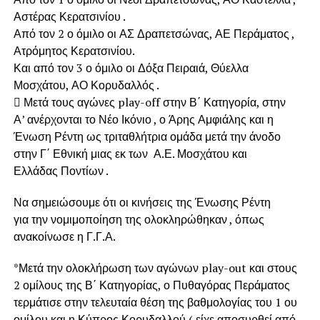
Αστέρας Κερατσινίου .
Από τον 2 ο όμιλο οι ΑΣ Δραπετσώνας, ΑΕ Περάματος ,
Ατρόμητος Κερατσινίου.
Και από τον 3 ο όμιλο οι Δόξα Πειραιά, Θύελλα
Μοσχάτου, ΑΟ Κορυδαλλός .
 Μετά τους αγώνες play-off στην Β΄ Κατηγορία, στην
Α’ ανέρχονται το Νέο Ικόνιο , ο Άρης Αμφιάλης και η
Ένωση Ρέντη ως τριταθλήτρια ομάδα μετά την άνοδο
στην Γ΄ Εθνική μιας εκ των Α.Ε. Μοσχάτου και
Ελλάδας Ποντίων .
Να σημειώσουμε ότι οι κινήσεις της Ένωσης Ρέντη
για την νομιμοποίηση της ολοκληρώθηκαν , όπως
ανακοίνωσε η Γ.Γ.Α.
*Μετά την ολοκλήρωση των αγώνων play-out και στους
2 ομίλους της Β΄ Κατηγορίας, ο Πυθαγόρας Περάματος
τερμάτισε στην τελευταία θέση της βαθμολογίας του 1 ου
ομίλου και η Κύπρος Κορυδαλλού ( είχε αποσυρθεί από