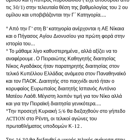
τις 30/1) στην τελευταία θέση της βαθμολογίας του 2 ου
ομίλου και υποβιβάζονται την Γ΄ Κατηγορία….
* Από την Γ’ στη Β’ κατηγορία ανέρχονται η ΑΕ Νίκαια
και ο Πήγασος Αγίου Διονυσίου για πρώτη φορά στην
ιστορία του…
* Το μάθαμε λίγο καθυστερημένα , αλλά αξίζει να το
αναφέρουμε . Ο Πειραιώτης Καθηγητής διαιτησίας
Νίκος Αγαδάκος ήταν παρατηρητής διαιτησίας στον
τελικό Κυπέλλου Ελλάδας ανάμεσα στον Παναθηναϊκό
και τον ΠΑΟΚ. Διαιτητής στο παιχνίδι αυτό ήταν ο
κορυφαίος Ευρωπαίος διαιτητής Ισπανός Αντόνιο
Ματέου Λαόθ. Μέγιστη λοιπόν τιμή για τον Νίκο αλλά
και για την Πειραϊκή διαιτησία γενικότερα….
*Την προσεχή Κυριακή 5/6 θα διεξαχθούν στο γήπεδο
ACTION στο Ρέντη, οι τελικοί αγώνες του
πρωταθλήματος υποδομών Κ-12 .
Στις 16.30 θα διεξαχθεί ο μικρός τελικός ανάμεσα στον