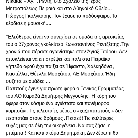
Νίκαιας – Αγ. Ι. Ρέντη, στο Σχολείο της Ιεράς
Μητροπόλεως Πειραιά και στο Αθηναϊκό Ωδείο…
Γιώργος Γκόλγκαρης. Τον έχασε το ποδόσφαιρο. Το
κέρδισε η μουσική….
*Ελεύθερος είναι να συνεχίσει σε ομάδα της αρεσκείας
του ο 27χρονος γκολκίπερ Κωνσταντίνος Ρεντζέπης .Την
χρονιά που πέρασε αγωνίστηκε στον Άγιαξ Ταύρου. Δεν
αποκλείεται να επιστρέψει και πάλι στα Πειραϊκά
γήπεδα αφού έχει παίξει σε Ήφαιστο, Χαλκηδόνα ,
Καστέλλα , Θύελλα Μοσχάτου, ΑΕ Μοσχάτου. Ήδη
συζητά με ομάδες….
Παππούς έγινε για πρώτη φορά ο Γενικός Γραμματέας
του ΑΟ Καραβά Δημήτρης Μέγγουλης . Η κόρη του
έφερε στον κόσμο ένα υγιέστατο και πανέμορφο
κοριτσάκι. Τις τελευταίες μέρες ο «χαζοπαππούς » δεν
περπατάει στους δρόμους . Πετάει!! Τις καλύτερες
ευχές μας σε όλη την οικογένεια . Να σας ζήσει η
μπέμπα!! Και κάτι ακόμα Δημητράκη. Δεν ξέρω τι θα