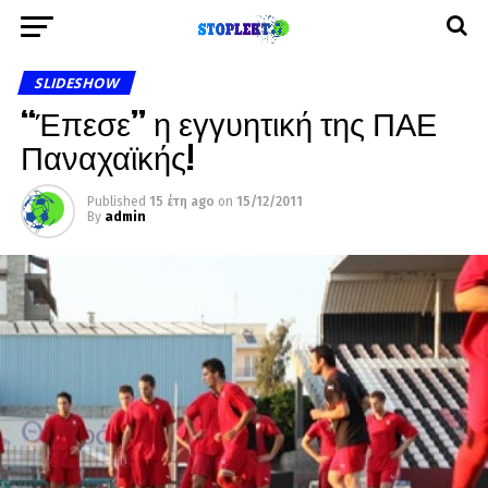
SLIDESHOW
“Έπεσε” η εγγυητική της ΠΑΕ
Παναχαϊκής!
Published
15 έτη ago
on
15/12/2011
By
admin