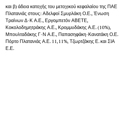
και β) άδεια κατοχής του μετοχικού κεφαλαίου της ΠΑΕ
Πλατανιάς στους: Αδελφοί Σμυρλάκη Ο.Ε., Ένωση
Τραίνων Δ-Κ Α.Ε., Εργομπετόν ΑΒΕΤΕ,
Κοκολοδημητράκης Α.Ε., Κρομμυδάκης Α.Ε. (10%),
Μπουλταδάκης Γ-Ν Α.Ε., Παπασηφάκη-Κανατάκη Ο.Ε.
Πόρτο Πλατανιάς Α.Ε. 11,11%, Τζωρτζάκης Ε. και ΣΙΑ
Ε.Ε.