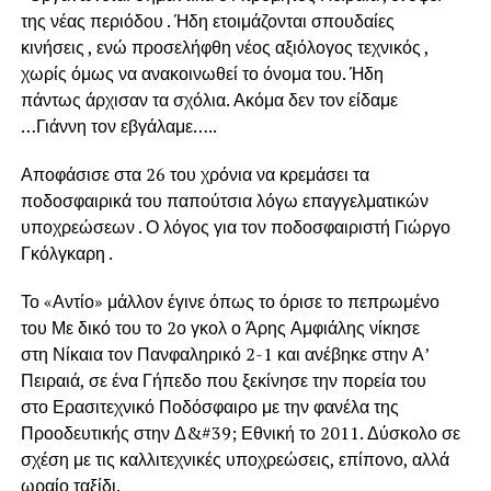
της νέας περιόδου . Ήδη ετοιμάζονται σπουδαίες
κινήσεις , ενώ προσελήφθη νέος αξιόλογος τεχνικός ,
χωρίς όμως να ανακοινωθεί το όνομα του. Ήδη
πάντως άρχισαν τα σχόλια. Ακόμα δεν τον είδαμε
…Γιάννη τον εβγάλαμε…..
Αποφάσισε στα 26 του χρόνια να κρεμάσει τα
ποδοσφαιρικά του παπούτσια λόγω επαγγελματικών
υποχρεώσεων . Ο λόγος για τον ποδοσφαιριστή Γιώργο
Γκόλγκαρη .
Το «Αντίο» μάλλον έγινε όπως το όρισε το πεπρωμένο
του Με δικό του το 2ο γκολ ο Άρης Αμφιάλης νίκησε
στη Νίκαια τον Πανφαληρικό 2-1 και ανέβηκε στην Α’
Πειραιά, σε ένα Γήπεδο που ξεκίνησε την πορεία του
στο Ερασιτεχνικό Ποδόσφαιρο με την φανέλα της
Προοδευτικής στην Δ&#39; Εθνική το 2011. Δύσκολο σε
σχέση με τις καλλιτεχνικές υποχρεώσεις, επίπονο, αλλά
ωραίο ταξίδι.