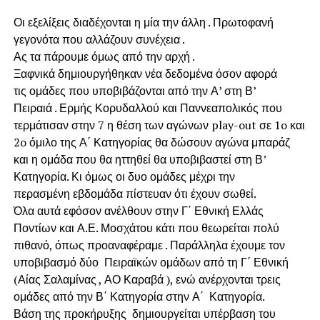
Οι εξελίξεις διαδέχονται η μία την άλλη . Πρωτοφανή
γεγονότα που αλλάζουν συνέχεια .
Ας τα πάρουμε όμως από την αρχή .
Ξαφνικά δημιουργήθηκαν νέα δεδομένα όσον αφορά
τις ομάδες που υποβιβάζονται από την Α’ στη Β’
Πειραιά . Ερμής Κορυδαλλού και Παννεαπολικός που
τερμάτισαν στην 7 η θέση των αγώνων play-out σε 1o και
2o όμιλο της Α΄ Κατηγορίας θα δώσουν αγώνα μπαράζ
και η ομάδα που θα ηττηθεί θα υποβιβαστεί στη Β’
Κατηγορία. Κι όμως οι δυο ομάδες μέχρι την
περασμένη εβδομάδα πίστευαν ότι έχουν σωθεί.
Όλα αυτά εφόσον ανέλθουν στην Γ΄ Εθνική Ελλάς
Ποντίων και Α.Ε. Μοσχάτου κάτι που θεωρείται πολύ
πιθανό, όπως προαναφέραμε . Παράλληλα έχουμε τον
υποβιβασμό δύο Πειραϊκών ομάδων από τη Γ΄ Εθνική
(Αίας Σαλαμίνας , ΑΟ Καραβά ), ενώ ανέρχονται τρεις
ομάδες από την Β΄ Κατηγορία στην Α΄ Κατηγορία.
Βάση της προκήρυξης δημιουργείται υπέρβαση του