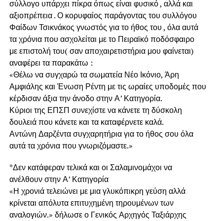
σύλλογο υπάρχει πίκρα όπως είναι φυσικό , αλλά και
αξιοπρέπεια . Ο κορυφαίος παράγοντας του συλλόγου
Φαίδων Τσικνάκος γνωστός για το ήθος του , όλα αυτά
τα χρόνια που ασχολείται με το Πειραϊκό ποδόσφαιρο
με επιστολή του( σαν αποχαιρετιστήρια μου φαίνεται)
αναφέρει τα παρακάτω :
«Θέλω να συγχαρώ τα σωματεία Νέο Ικόνιο, Άρη
Αμφιάλης και Ένωση Ρέντη με τις ωραίες υποδομές που
κέρδισαν άξια την άνοδο στην Α’ Κατηγορία.
Κύριοι της ΕΠΣΠ συνεχίστε να κάνετε τη δύσκολη
δουλειά που κάνετε και τα καταφέρνετε καλά.
Αντώνη Δαρζέντα συγχαρητήρια για το ήθος σου όλα
αυτά τα χρόνια που γνωριζόμαστε.»
*Δεν κατάφεραν τελικά και οι Σαλαμινομάχοι να
ανέλθουν στην Α’ Κατηγορία
«Η χρονιά τελειώνει με μια γλυκόπικρη γεύση αλλά
κρίνεται απόλυτα επιτυχημένη τηρουμένων των
αναλογιών.» δήλωσε ο Γενικός Αρχηγός Ταξιάρχης