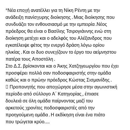
*Νέα εποχή ανατέλλει για τη Νίκη Ρέντη με την
ανάδειξη πανίσχυρης διοίκησης . Μιας διοίκησης που
συνδυάζει τον ενθουσιασμό με την εμπειρία .Νέος
πρόεδρος θα είναι ο Βασίλης Τσιρογιάννης ενώ στη
διοίκηση μετέχει και ο αδελφός του Αλέξανδρος που
εγκατέλειψε φέτος την ενεργό δράση λόγω ορίου
ηλικίας . Και οι δυο συνεχίζουν το έργο του αείμνηστου
πατέρα τους Αποστόλη .
Στο Δ.Σ. βρίσκονται και ο Άκης Χατζηγεωργίου που έχει
προσφέρει πολλά σαν ποδοσφαιριστής στην ομάδα
καθώς και ο πρώην πρόεδρος Κώστας Σισμανίδης .
 Προπονητής που αποχώρησε μέσα στην αγωνιστική
περίοδο από σύλλογο Α΄ Κατηγορίας , έπιασε
δουλειά σε όλη ομάδα παίρνοντας μαζί του
αρκετούς χρονίτες ποδοσφαιριστές από την
προηγούμενη ομάδα . Η εκδίκηση είναι ένα πιάτο
που τρώγεται κρύο….