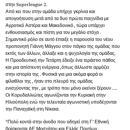
στην Superleague 2.
Από κει που στην ομάδα υπήρχε γκρίνια και
απογοήτευση μετά από τα δυο πρώτα παιχνίδια με
Αγροτικό Αστέρα και Μακεδονικό , τώρα υπάρχει
ενθουσιασμός και πίστη για τον μεγάλο στόχο .
Σημαντικό ρόλο σε αυτό έπαιξε η παρουσία του νέου
προπονητή Γιάννη Μάγγου στον πάγκο της ομάδας που
εκτός των άλλων, άλλαξε και η ψυχολογία της ομάδας.
Η Προοδευτική την Τετάρτη έδειξε ένα τεράστιο πάθος
και μια απίστευτη ενέργεια ,όπως άλλωστε αρμόζει
στην ιστορία της . Φυσικά για μια ακόμα φορά οι
φίλαθλοι της , ήταν στο πλευρό της ομάδας
ενισχύοντας την , με τρόπο που μόνο εκείνοι ξέρουν ….
Οι Κορυδαλλιώτες αγωνίζονται την Κυριακή στην
Ηλιούπολη ενώ την τελευταία αγωνιστική υποδέχονται
την Παναχαϊκή στη Νίκαια.
*Πολύ κοντά στην άνοδο που οδηγεί στη Γ’ Εθνική
βρίσκονται ΑΕ Μοσχάτου και Ελλάς Ποντίων .