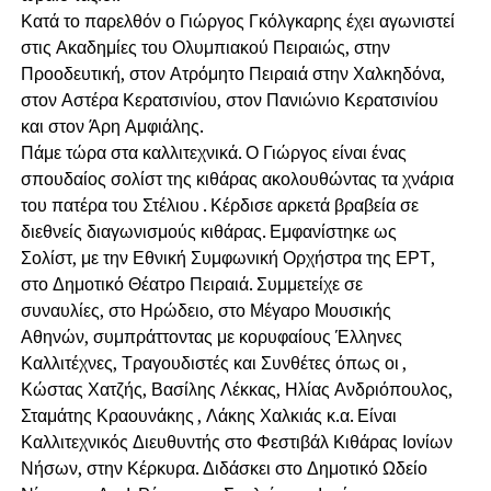
Κατά το παρελθόν ο Γιώργος Γκόλγκαρης έχει αγωνιστεί
στις Ακαδημίες του Ολυμπιακού Πειραιώς, στην
Προοδευτική, στον Ατρόμητο Πειραιά στην Χαλκηδόνα,
στον Αστέρα Κερατσινίου, στον Πανιώνιο Κερατσινίου
και στον Άρη Αμφιάλης.
Πάμε τώρα στα καλλιτεχνικά. Ο Γιώργος είναι ένας
σπουδαίος σολίστ της κιθάρας ακολουθώντας τα χνάρια
του πατέρα του Στέλιου . Κέρδισε αρκετά βραβεία σε
διεθνείς διαγωνισμούς κιθάρας. Εμφανίστηκε ως
Σολίστ, με την Εθνική Συμφωνική Ορχήστρα της ΕΡΤ,
στο Δημοτικό Θέατρο Πειραιά. Συμμετείχε σε
συναυλίες, στο Ηρώδειο, στο Μέγαρο Μουσικής
Αθηνών, συμπράττοντας με κορυφαίους Έλληνες
Καλλιτέχνες, Τραγουδιστές και Συνθέτες όπως οι ,
Κώστας Χατζής, Βασίλης Λέκκας, Ηλίας Ανδριόπουλος,
Σταμάτης Κραουνάκης , Λάκης Χαλκιάς κ.α. Είναι
Καλλιτεχνικός Διευθυντής στο Φεστιβάλ Κιθάρας Ιονίων
Νήσων, στην Κέρκυρα. Διδάσκει στο Δημοτικό Ωδείο