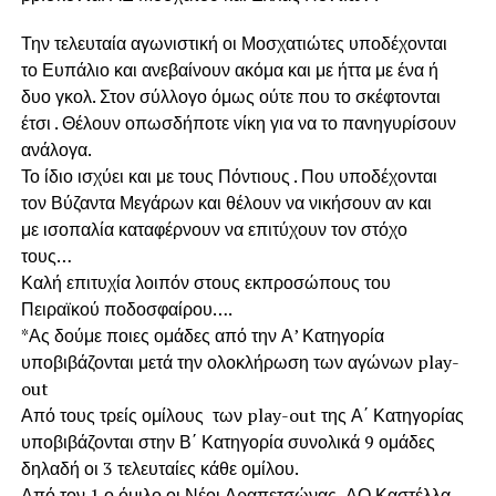
Την τελευταία αγωνιστική οι Μοσχατιώτες υποδέχονται
το Ευπάλιο και ανεβαίνουν ακόμα και με ήττα με ένα ή
δυο γκολ. Στον σύλλογο όμως ούτε που το σκέφτονται
έτσι . Θέλουν οπωσδήποτε νίκη για να το πανηγυρίσουν
ανάλογα.
Το ίδιο ισχύει και με τους Πόντιους . Που υποδέχονται
τον Βύζαντα Μεγάρων και θέλουν να νικήσουν αν και
με ισοπαλία καταφέρνουν να επιτύχουν τον στόχο
τους…
Καλή επιτυχία λοιπόν στους εκπροσώπους του
Πειραϊκού ποδοσφαίρου….
*Ας δούμε ποιες ομάδες από την Α’ Κατηγορία
υποβιβάζονται μετά την ολοκλήρωση των αγώνων play-
out
Από τους τρείς ομίλους των play-out της Α΄ Κατηγορίας
υποβιβάζονται στην Β΄ Κατηγορία συνολικά 9 ομάδες
δηλαδή οι 3 τελευταίες κάθε ομίλου.
Από τον 1 ο όμιλο οι Νέοι Δραπετσώνας, ΑΟ Καστέλλα ,