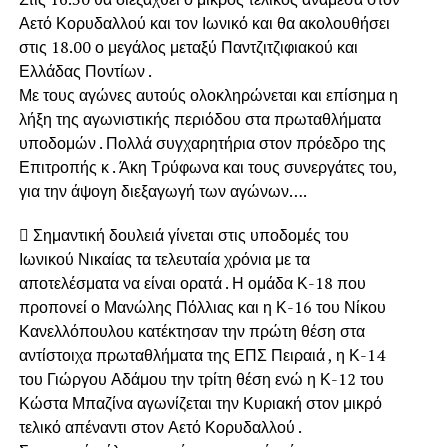
Αετό Κορυδαλλού και τον Ιωνικό και θα ακολουθήσει
στις 18.00 ο μεγάλος μεταξύ Παντζιτζιφιακού και
Ελλάδας Ποντίων .
Με τους αγώνες αυτούς ολοκληρώνεται και επίσημα η
λήξη της αγωνιστικής περιόδου στα πρωταθλήματα
υποδομών . Πολλά συγχαρητήρια στον πρόεδρο της
Επιτροπής κ . Άκη Τρύφωνα και τους συνεργάτες του,
για την άψογη διεξαγωγή των αγώνων….
 Σημαντική δουλειά γίνεται στις υποδομές του
Ιωνικού Νικαίας τα τελευταία χρόνια με τα
αποτελέσματα να είναι ορατά . Η ομάδα Κ-18 που
προπονεί ο Μανώλης Πόλλιας και η Κ-16 του Νίκου
Κανελλόπουλου κατέκτησαν την πρώτη θέση στα
αντίστοιχα πρωταθλήματα της ΕΠΣ Πειραιά , η Κ-14
του Γιώργου Αδάμου την τρίτη θέση ενώ η Κ-12 του
Κώστα Μπαζίνα αγωνίζεται την Κυριακή στον μικρό
τελικό απέναντι στον Αετό Κορυδαλλού .