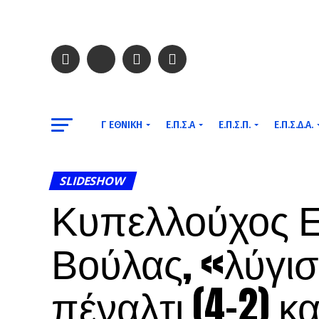
Γ ΕΘΝΙΚΉ
Ε.Π.Σ.Α
Ε.Π.Σ.Π.
Ε.Π.Σ.Δ.Α.
SLIDESHOW
Κυπελλούχος 
Βούλας, «λύγισ
πέναλτι (4-2) κ