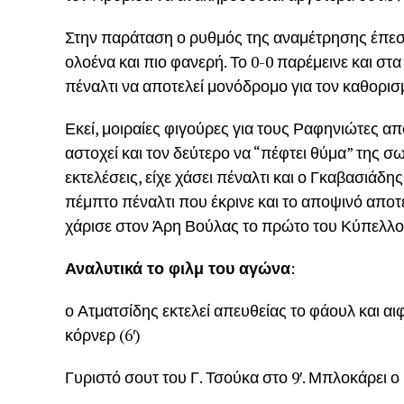
Στην παράταση ο ρυθμός της αναμέτρησης έπεσε
ολοένα και πιο φανερή. Το 0-0 παρέμεινε και σ
πέναλτι να αποτελεί μονόδρομο για τον καθορι
Εκεί, μοιραίες φιγούρες για τους Ραφηνιώτες απ
αστοχεί και τον δεύτερο να “πέφτει θύμα” της σ
εκτελέσεις, είχε χάσει πέναλτι και ο Γκαβασιάδη
πέμπτο πέναλτι που έκρινε και το αποψινό αποτέ
χάρισε στον Άρη Βούλας το πρώτο του Κύπελλο 
Αναλυτικά το φιλμ του αγώνα
:
ο Ατματσίδης εκτελεί απευθείας το φάουλ και αι
κόρνερ (6′)
Γυριστό σουτ του Γ. Τσούκα στο 9′. Μπλοκάρει ο