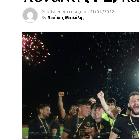
Published
4 έτη ago
on
21/04/2022
By
Νικόλας Μπιλάλης