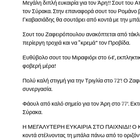
Μεγάλη διπλή ευκαιρία για τον Άρη!! Σουτ του Α
τον Σύρακα. Στην επαναφορά σουτ του Ρομάνο β
Γκαβασιάδης θα σουτάρει από κοντά με την μπάλ
Σουτ του Ζαφειρόπουλου ανακόπτεται από τάκλι
περίεργη τροχιά και να “κρεμά” τον Προβίδα.
Ευθύβολο σουτ του Μιραφιόρι στο 64′, εκπληκτι
φοβερή μέρα!
Πολύ καλή στιγμή για την Τριγλία στο 72′! Ο Ζ
συνεργασία.
Φάουλ από καλό σημείο για τον Άρη στο 77′. Εκ
Σύρακα.
Η ΜΕΓΑΛΥΤΕΡΗ ΕΥΚΑΙΡΙΑ ΣΤΟ ΠΑΙΧΝΙΔΙ! Ο Κ. Τσ
κοντά στέλνοντας τη μπάλα πάνω από το οριζόντ