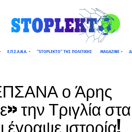
Ε.Π.Σ.Α.Ν.Α.
”STOPLEKTO” ΤΗΣ ΠΟΛΙΤΙΚΗΣ
MAGAZINE
Δ
ΕΠΣΑΝΑ ο Άρης
ε» την Τριγλία στα
αι έγραψε ιστορία!