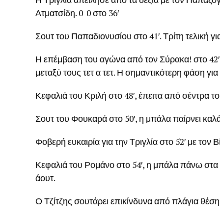
Ατματσίδη. 0-0 στο 36′
Σουτ του Παπαδιονυσίου στο 41′. Τρίτη τελική για
Η επέμβαση του αγώνα από τον Σύρακα! στο 42′
μεταξύ τους τετ α τετ. Η σημαντικότερη φάση για 
Κεφαλιά του Κριλή στο 48′, έπειτα από σέντρα 
Σουτ του Φουκαρά στο 50′, η μπάλα παίρνει καλ
Φοβερή ευκαιρία για την Τριγλία στο 52′ με τον 
Κεφαλιά του Ρομάνο στο 54′, η μπάλα πάνω στα
άουτ.
Ο Τζίτζης σουτάρει επικίνδυνα από πλάγια θέση