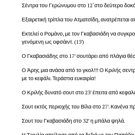
Σέντρα του Γερώνυμου στο 12΄στο δεύτερο δοκάρ
Εξαιρετική τρίπλα του Ατματσίδη, ανατρέπεται α
Εκτελεί ο Ρομάνο, με τον Γκαβασιάδη να συγκρο
γενόμενη ως οφσάιντ. (15′)
Ο Γκαβασιάδης στο 17′ σουτάρει από πλάγια θέσ
Ο Άρης μια ανάσα από το γκολ!!! Ο Κριλής σεντρ
με το κεφάλι. Τεράστια ευκαιρία!
Ο Κριλής δυνατό σουτ στο 23′ έπειτα από κεφαλ
Σουτ εκτός περιοχής του Βίλα στο 27′. Κανένα 
Σουτ του Γκαβασιάδη στο 32′ η μπάλα ψηλά.
Η Τριγλία απείλησε από τα δεξιά με τον Παπάζο