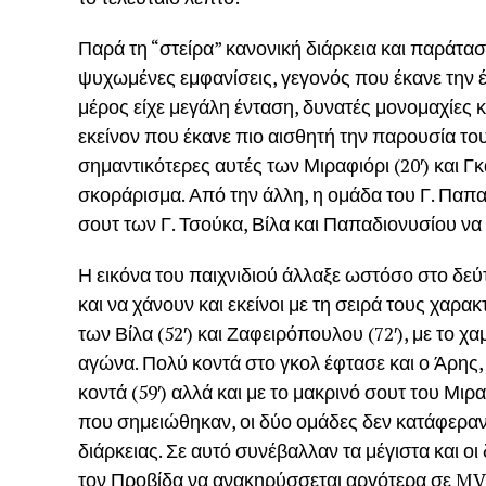
Παρά τη “στείρα” κανονική διάρκεια και παράτ
ψυχωμένες εμφανίσεις, γεγονός που έκανε την 
μέρος είχε μεγάλη ένταση, δυνατές μονομαχίες κ
εκείνον που έκανε πιο αισθητή την παρουσία το
σημαντικότερες αυτές των Μιραφιόρι (20′) και Γκ
σκοράρισμα. Από την άλλη, η ομάδα του Γ. Παπ
σουτ των Γ. Τσούκα, Βίλα και Παπαδιονυσίου να 
Η εικόνα του παιχνιδιού άλλαξε ωστόσο στο δε
και να χάνουν και εκείνοι με τη σειρά τους χαρα
των Βίλα (52′) και Ζαφειρόπουλου (72′), με το χα
αγώνα. Πολύ κοντά στο γκολ έφτασε και ο Άρης,
κοντά (59′) αλλά και με το μακρινό σουτ του Μιρα
που σημειώθηκαν, οι δύο ομάδες δεν κατάφεραν 
διάρκειας. Σε αυτό συνέβαλλαν τα μέγιστα και οι
τον Προβίδα να ανακηρύσσεται αργότερα σε MVP