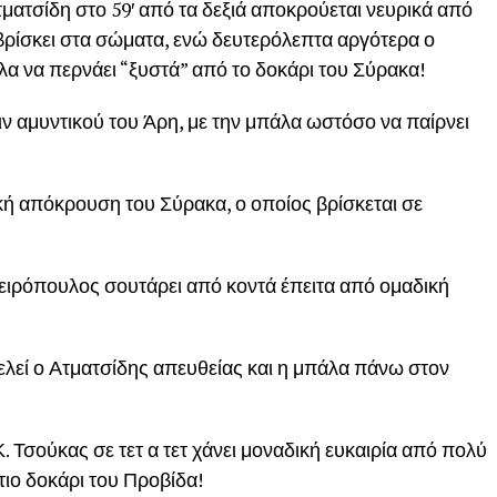
τματσίδη στο 59′ από τα δεξιά αποκρούεται νευρικά από
ρίσκει στα σώματα, ενώ δευτερόλεπτα αργότερα ο
α να περνάει “ξυστά” από το δοκάρι του Σύρακα!
ν αμυντικού του Άρη, με την μπάλα ωστόσο να παίρνει
κή απόκρουση του Σύρακα, ο οποίος βρίσκεται σε
αφειρόπουλος σουτάρει από κοντά έπειτα από ομαδική
τελεί ο Ατματσίδης απευθείας και η μπάλα πάνω στον
ούκας σε τετ α τετ χάνει μοναδική ευκαιρία από πολύ
ιο δοκάρι του Προβίδα!