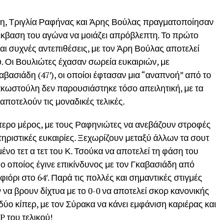
αση, Τριγλία Ραφήνας και Άρης Βούλας πραγματοποίησαν
έκβαση του αγώνα να μοιάζει απρόβλεπτη. Το πρώτο
αι συχνές αντεπιθέσεις, με τον Άρη Βούλας αποτελεί
υ. Οι Βουλιώτες έχασαν σωρεία ευκαιριών, με
αβασιάδη (47′), οι οποίοι έφτασαν μια “αναπνοή” από το
ακωστούλη δεν παρουσιάστηκε τόσο απειλητική, με τα
αποτελούν τις μοναδικές τελικές.
ύτερο μέρος, με τους Ραφηνιώτες να ανεβάζουν στροφές
κτηριστικές ευκαιρίες. Ξεχωρίζουν μεταξύ άλλων τα σουτ
μένο τετ α τετ του Κ. Τσούκα να αποτελεί τη φάση του
 ο οποίος έγινε επικίνδυνος με τον Γκαβασιάδη από
φιόρι στο 64′. Παρά τις πολλές και σημαντικές στιγμές
να βρουν δίχτυα με το 0-0 να αποτελεί σκορ κανονικής
 δύο κίπερ, με τον Σύρακα να κάνει εμφάνιση καριέρας και
 του τελικού!