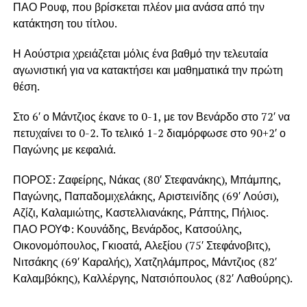
ΠΑΟ Ρουφ, που βρίσκεται πλέον μια ανάσα από την
κατάκτηση του τίτλου.
Η Αούστρια χρειάζεται μόλις ένα βαθμό την τελευταία
αγωνιστική για να κατακτήσει και μαθηματικά την πρώτη
θέση.
Στο 6′ ο Μάντζιος έκανε το 0-1, με τον Βενάρδο στο 72′ να
πετυχαίνει το 0-2. Το τελικό 1-2 διαμόρφωσε στο 90+2′ ο
Παγώνης με κεφαλιά.
ΠΟΡΟΣ: Ζαφείρης, Νάκας (80′ Στεφανάκης), Μπάμπης,
Παγώνης, Παπαδομιχελάκης, Αριστεινίδης (69′ Λούσι),
Αζίζι, Καλαμιώτης, Καστελλιανάκης, Ράπτης, Πήλιος.
ΠΑΟ ΡΟΥΦ: Κουνάδης, Βενάρδος, Κατσούλης,
Οικονομόπουλος, Γκιοατά, Αλεξίου (75′ Στεφάνοβιτς),
Νιτσάκης (69′ Καραλής), Χατζηλάμπρος, Μάντζιος (82′
Καλαμβόκης), Καλλέργης, Νατσιόπουλος (82′ Λαθούρης).