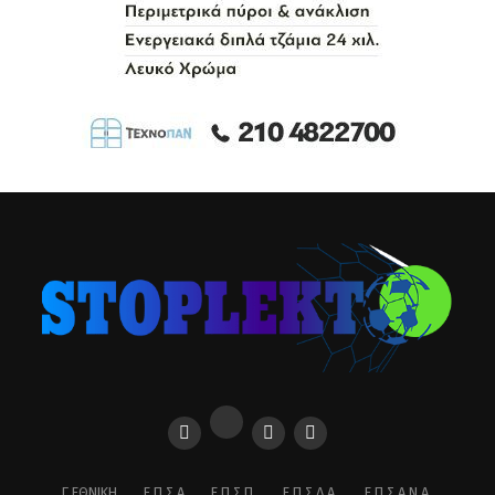
Γ ΕΘΝΙΚΉ
Ε.Π.Σ.Α
Ε.Π.Σ.Π.
Ε.Π.Σ.Δ.Α.
Ε.Π.Σ.Α.Ν.Α.