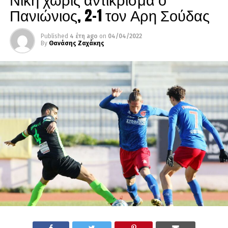
Πανιώνιος, 2-1 τον Αρη Σούδας
Published
4 έτη ago
on
04/04/2022
By
Θανάσης Ζαχάκης