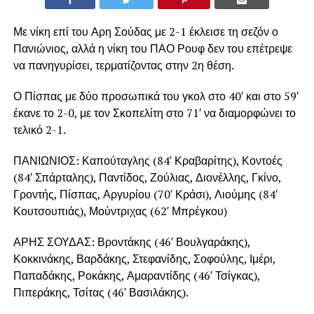
Με νίκη επί του Αρη Σούδας με 2-1 έκλεισε τη σεζόν ο
Πανιώνιος, αλλά η νίκη του ΠΑΟ Ρουφ δεν του επέτρεψε
να πανηγυρίσει, τερματίζοντας στην 2η θέση.
Ο Πίσπας με δύο προσωπικά του γκολ στο 40′ και στο 59′
έκανε το 2-0, με τον Σκοπελίτη στο 71′ να διαμορφώνει το
τελικό 2-1.
ΠΑΝΙΩΝΙΟΣ: Καπούταγλης (84′ Κραβαρίτης), Κοντοές
(84′ Σπάρταλης), Παντίδος, Ζούλιας, Διονέλλης, Γκίνο,
Γροντής, Πίσπας, Αργυρίου (70′ Κράσι), Λιούμης (84′
Κουτσουπιάς), Μούντριχας (62′ Μπρέγκου)
ΑΡΗΣ ΣΟΥΔΑΣ: Βροντάκης (46′ Βουλγαράκης),
Κοκκινάκης, Βαρδάκης, Στεφανίδης, Σοφούλης, Ιμέρι,
Παπαδάκης, Ροκάκης, Αμαραντίδης (46′ Τσίγκας),
Πιπεράκης, Τσίτας (46′ Βασιλάκης).