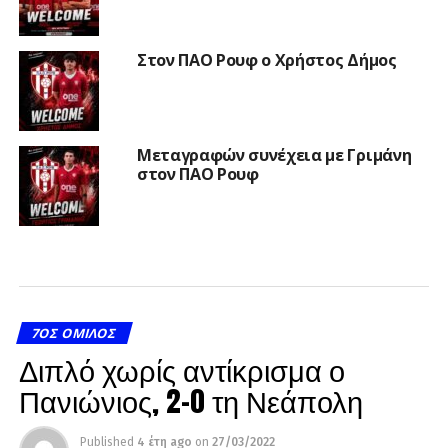
Στον ΠΑΟ Ρουφ ο Χρήστος Δήμος
Μεταγραφών συνέχεια με Γριμάνη
στον ΠΑΟ Ρουφ
7ΟΣ ΌΜΙΛΟΣ
Διπλό χωρίς αντίκρισμα ο
Πανιώνιος, 2-0 τη Νεάπολη
Published
4 έτη ago
on
27/03/2022