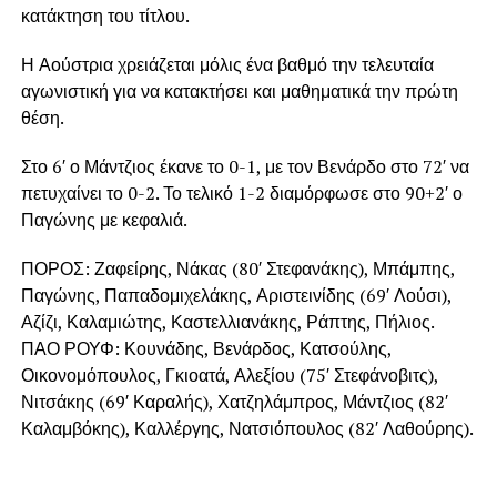
κατάκτηση του τίτλου.
Η Αούστρια χρειάζεται μόλις ένα βαθμό την τελευταία
αγωνιστική για να κατακτήσει και μαθηματικά την πρώτη
θέση.
Στο 6′ ο Μάντζιος έκανε το 0-1, με τον Βενάρδο στο 72′ να
πετυχαίνει το 0-2. Το τελικό 1-2 διαμόρφωσε στο 90+2′ ο
Παγώνης με κεφαλιά.
ΠΟΡΟΣ: Ζαφείρης, Νάκας (80′ Στεφανάκης), Μπάμπης,
Παγώνης, Παπαδομιχελάκης, Αριστεινίδης (69′ Λούσι),
Αζίζι, Καλαμιώτης, Καστελλιανάκης, Ράπτης, Πήλιος.
ΠΑΟ ΡΟΥΦ: Κουνάδης, Βενάρδος, Κατσούλης,
Οικονομόπουλος, Γκιοατά, Αλεξίου (75′ Στεφάνοβιτς),
Νιτσάκης (69′ Καραλής), Χατζηλάμπρος, Μάντζιος (82′
Καλαμβόκης), Καλλέργης, Νατσιόπουλος (82′ Λαθούρης).