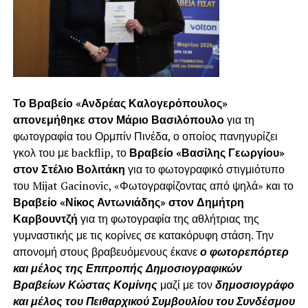
Το Βραβείο «Ανδρέας Καλογερόπουλος»
απονεμήθηκε στον Μάριο Βασιλόπουλο
για τη
φωτογραφία του Ορμπίν Πινέδα, ο οποίος πανηγυρίζει
γκολ του με backflip, το
Βραβείο «Βασίλης Γεωργίου»
στον Στέλιο Βολιτάκη
για το φωτογραφικό στιγμιότυπο
του Mijat Gacinovic, «Φωτογραφίζοντας από ψηλά» και το
Βραβείο «Νίκος Αντωνιάδης» στον Δημήτρη
Καρβουντζή
για τη φωτογραφία της αθλήτριας της
γυμναστικής με τις κορίνες σε κατακόρυφη στάση. Την
απονομή στους βραβευόμενους έκανε
ο φωτορεπόρτερ
και μέλος της Επιτροπής Δημοσιογραφικών
Βραβείων Κώστας Κομίνης
μαζί με τον
δημοσιογράφο
και μέλος του Πειθαρχικού Συμβουλίου του Συνδέσμου