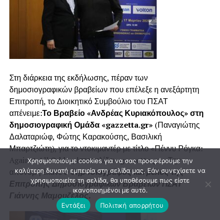
Στη διάρκεια της εκδήλωσης, πέραν των
δημοσιογραφικών βραβείων που επέλεξε η ανεξάρτητη
Επιτροπή, το Διοικητικό Συμβούλιο του ΠΣΑΤ
απένειμε:
Το Βραβείο «Ανδρέας Κυριακόπουλος» στη
δημοσιογραφική Ομάδα «gazzetta.gr»
(Παναγιώτης
Δαλαταριώφ, Φώτης Καρακούσης, Βασιλική
Μπαρτζιώτη), για το ντοκιμαντέρ με τίτλο «Πέννυ Ρόγκα:
Against All Odds», Ιστοσελίδα «gazzetta.gr». Την
Χρησιμοποιούμε cookies για να σας προσφέρουμε την
καλύτερη δυνατή εμπειρία στη σελίδα μας. Εάν συνεχίσετε να
απονομή έκανε
ο δημοσιογράφος και μέλος της
χρησιμοποιείτε τη σελίδα, θα υποθέσουμε πως είστε
Επιτροπής Δημοσιογραφικών Βραβείων ΠΣΑΤ
ικανοποιημένοι με αυτό.
Γιάννης Μαμουζέλος.
Εντάξει
Πολιτική απορρήτου