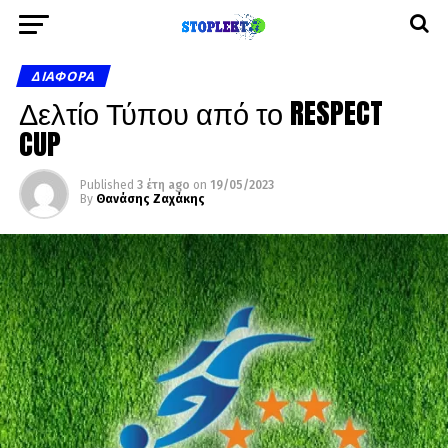
ΔΙΆΦΟΡΑ
Δελτίο Τύπου από το RESPECT
CUP
Published
3 έτη ago
on
19/05/2023
By
Θανάσης Ζαχάκης