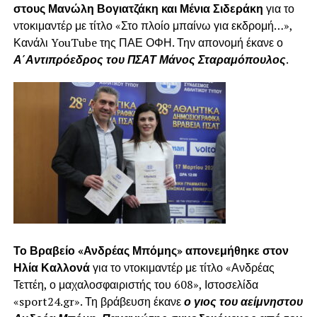
στους Μανώλη Βογιατζάκη και Μένια Σιδεράκη
για το
ντοκιμαντέρ με τίτλο «Στο πλοίο μπαίνω για εκδρομή…»,
Κανάλι YouTube της ΠΑΕ ΟΦΗ. Την απονομή έκανε ο
Α΄Αντιπρόεδρος του ΠΣΑΤ Μάνος Σταραμόπουλος
.
Το Βραβείο «Ανδρέας Μπόμης» απονεμήθηκε στον
Ηλία Καλλονά
για το ντοκιμαντέρ με τίτλο «Ανδρέας
Τεττέη, ο μαχαλοσφαιριστής του 608», Ιστοσελίδα
«sport24.gr». Τη βράβευση έκανε
ο γιος του αείμνηστου