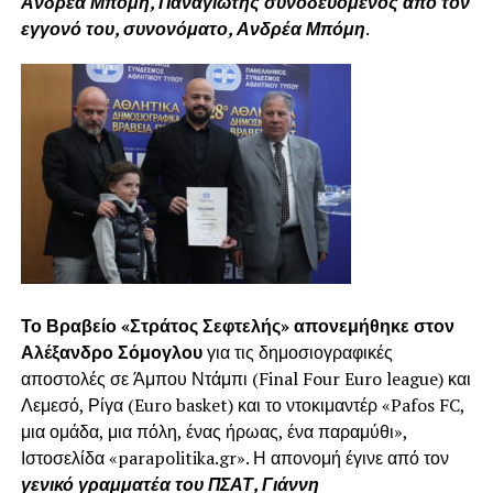
Ανδρέα Μπόμη, Παναγιώτης συνοδευόμενος από τον
εγγονό του, συνονόματο, Ανδρέα Μπόμη
.
Το Βραβείο «Στράτος Σεφτελής» απονεμήθηκε στον
Αλέξανδρο Σόμογλου
για τις δημοσιογραφικές
αποστολές σε Άμπου Ντάμπι (Final Four Euro league) και
Λεμεσό, Ρίγα (Euro basket) και το ντοκιμαντέρ «Pafos FC,
μια ομάδα, μια πόλη, ένας ήρωας, ένα παραμύθι»,
Ιστοσελίδα «parapolitika.gr». Η απονομή έγινε από τον
γενικό γραμματέα του ΠΣΑΤ, Γιάννη