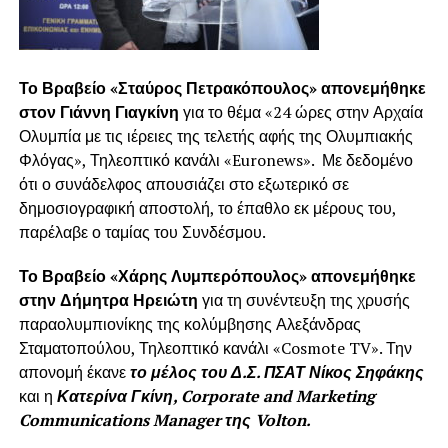
Το Βραβείο «Σταύρος Πετρακόπουλος» απονεμήθηκε
στον Γιάννη Γιαγκίνη
για το θέμα «24 ώρες στην Αρχαία
Ολυμπία με τις ιέρειες της τελετής αφής της Ολυμπιακής
Φλόγας», Τηλεοπτικό κανάλι «Euronews». Με δεδομένο
ότι ο συνάδελφος απουσιάζει στο εξωτερικό σε
δημοσιογραφική αποστολή, το έπαθλο εκ μέρους του,
παρέλαβε ο ταμίας του Συνδέσμου.
Το Βραβείο «Χάρης Λυμπερόπουλος» απονεμήθηκε
στην Δήμητρα Ηρειώτη
για τη συνέντευξη της χρυσής
παραολυμπιονίκης της κολύμβησης Αλεξάνδρας
Σταματοπούλου, Τηλεοπτικό κανάλι «Cosmote TV». Την
απονομή έκανε
το μέλος του Δ.Σ. ΠΣΑΤ Νίκος Σηφάκης
και η
Κατερίνα Γκίνη,
Corporate
and
Marketing
Communications
Manager
της
Volton
.