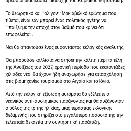
άμεσα οι διαδικασίες διαδοχής του Κυριάκου Μητσοτάκη.
Το θεωρητικό και ‘’ολίγον’’ Μακιαβελικό ερώτημα που
τίθεται, είναι εάν μπορεί ένας πολιτικός ηγέτης να
‘’παίξει’με την αποχή στον βαθμό που κρίνει ότι
επωφελείται .
Ναι θα απαντούσε ένας ευφάνταστος εκλογικός αναλυτής,
Θα μπορούσε κάλλιστα να στήσει την κάλπη περί τα τέλη
της Ανοίξεως του 2027, χρονική περίοδο που εκατοντάδες
χιλιάδες νέοι θα έχουν ήδη αναχωρήσει για απασχόληση
στις βιομηχανίες τουρισμού στο Αιγαίο και το Ιόνιο.
Από την εκλογική εξίσωση αυτόματα θα εξέλειπε ο
νεανικός αντι-συστημικός παράγοντας και θα αυξάνονταν
ο ρόλος της τρίτης ηλικίας, μιας τεράστιας εκλογικής
δεξαμενής που στηρίζει στο μεγαλύτερο ποσοστό της την
τελευταία δεκαετία την συντηρητική παράταξη.