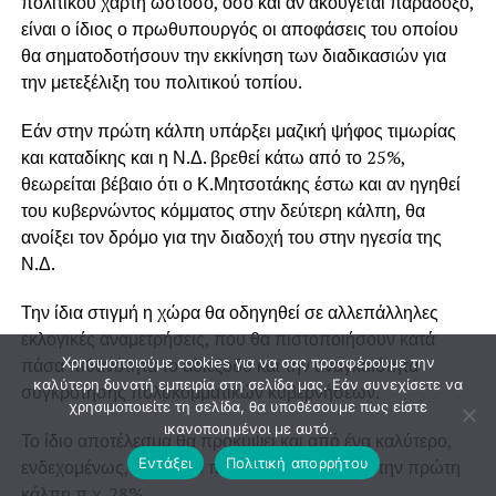
πολιτικού χάρτη ωστόσο, όσο και αν ακούγεται παράδοξο,
είναι ο ίδιος ο πρωθυπουργός οι αποφάσεις του οποίου
θα σηματοδοτήσουν την εκκίνηση των διαδικασιών για
την μετεξέλιξη του πολιτικού τοπίου.
Εάν στην πρώτη κάλπη υπάρξει μαζική ψήφος τιμωρίας
και καταδίκης και η Ν.Δ. βρεθεί κάτω από το 25%,
θεωρείται βέβαιο ότι ο Κ.Μητσοτάκης έστω και αν ηγηθεί
του κυβερνώντος κόμματος στην δεύτερη κάλπη, θα
ανοίξει τον δρόμο για την διαδοχή του στην ηγεσία της
Ν.Δ.
Την ίδια στιγμή η χώρα θα οδηγηθεί σε αλλεπάλληλες
εκλογικές αναμετρήσεις, που θα πιστοποιήσουν κατά
Χρησιμοποιούμε cookies για να σας προσφέρουμε την
πάσα πιθανότητα το αδιέξοδο και την αναγκαιότητα
καλύτερη δυνατή εμπειρία στη σελίδα μας. Εάν συνεχίσετε να
συγκρότησης πολυκομματικών κυβερνήσεων.
χρησιμοποιείτε τη σελίδα, θα υποθέσουμε πως είστε
ικανοποιημένοι με αυτό.
Το ίδιο αποτέλεσμα θα προκύψει και από ένα καλύτερο,
Εντάξει
Πολιτική απορρήτου
ενδεχομένως, ποσοστό που θα λάβει η Ν.Δ. στην πρώτη
κάλπη π.χ. 28%.