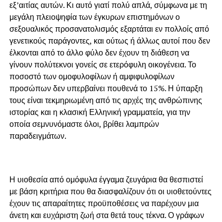
εξ’αιτίας αυτών. Κι αυτό γιατί πολύ απλά, σύμφωνα με τη
μεγάλη πλειοψηφία των έγκυρων επιστημόνων ο
σεξουαλικός προσανατολισμός εξαρτάται εν πολλοίς από
γενετικούς παράγοντες, και ούτως ή άλλως αυτοί που δεν
έλκονται από το άλλο φύλο δεν έχουν τη διάθεση να
γίνουν πολύτεκνοι γονείς σε ετερόφυλη οικογένεια. Το
ποσοστό των ομοφυλοφίλων ή αμφιφυλοφίλων
προσώπων δεν υπερβαίνει πουθενά το 15%. Η ύπαρξη
τους είναι τεκμηριωμένη από τις αρχές της ανθρώπινης
ιστορίας και η κλασική Ελληνική γραμματεία, για την
οποία σεμνυνόμαστε όλοι, βρίθει λαμπρών
παραδειγμάτων.
Η υιοθεσία από ομόφυλα έγγαμα ζευγάρια θα θεσπιστεί
με βάση κριτήρια που θα διασφαλίζουν ότι οι υιοθετούντες
έχουν τις απαραίτητες προϋποθέσεις να παρέχουν μια
άνετη και ευχάριστη ζωή στα θετά τους τέκνα. Ο γράφων