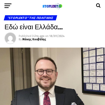
''STOPLEKTO'' ΤΗΣ ΠΟΛΙΤΙΚΗΣ
Εδώ είναι Ελλάδα…
Published
3 έτη ago
on
18/01/2024
By
Μάκης Κουβέλης