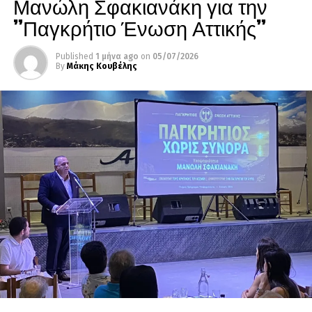
Μανώλη Σφακιανάκη για την
”Παγκρήτιο Ένωση Αττικής”
Published
1 μήνα ago
on
05/07/2026
By
Μάκης Κουβέλης