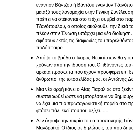
εναντίον Βάντζου ή Βάντζου εναντίον Τζανόπου
μεταξύ τους λογομαχία στην Γενική Συνέλευσ
πρέπει να στέκονται στο τι έχει συμβεί στο π
Τζανόπουλου, ο οποίος ακολουθεί την δικιά το
πλέον στην Ένωση υπάρχει μια νέα διοίκηση.
αφήσουν εκτός τις διαφωνίες του παρελθόντ
ποδόσφαιρο……
Απόψε το βράδυ ο Ίκαρος Νεοκτίστων θα γιο
χρόνων από την ίδρυσή του. Οι ιθύνοντες του
αρκετά πρόσωπα που έχουν προσφέρει επί δεκα
άνθρωποι της ιστοσελίδας μας, οι Αντώνης
Μια νέα αρχή κάνει ο Αίας Παραλίας στο ξεκίν
συσπειρωθεί ώστε να μπορέσουν να δημιουργ
να έχει μια πιο πρωταγωνιστική πορεία στο π
φτάσει πάλι εκεί που του αξίζει……
Δεν έκρυψε την πικρία του ο προπονητής Γιάν
Μανδραϊκό. Ο ίδιος σε δηλώσεις του που δημο