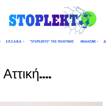
Ε.Π.Σ.Α.Ν.Α.
”STOPLEKTO” ΤΗΣ ΠΟΛΙΤΙΚΗΣ
MAGAZINE
Δ
 Αττική….