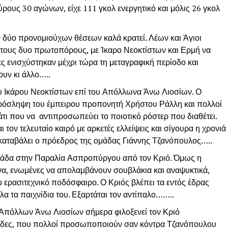
ύρους 30 αγώνων, είχε 111 γκολ ενεργητικό και μόλις 26 γκολ
ν δύο προνομιούχων θέσεων καλά κρατεί. Λέων και Άγιοι
τους δυο πρωτοπόρους, με Ίκαρο Νεοκτίστων και Ερμή να
ες ενισχύστηκαν μέχρι τώρα τη μεταγραφική περίοδο και
ουν κι άλλο…..
του Ικάρου Νεοκτίστων επί του Απόλλωνα Άνω Λιοσίων. Ο
πρόσληψη του έμπειρου προπονητή Χρήστου Ράλλη και πολλοί
άτι που να αντιπροσωπεύει το ποιοτικό ρόστερ που διαθέτει.
 τον τελευταίο καιρό με αρκετές ελλείψεις και σίγουρα η χρονιά
ι καταβάλει ο πρόεδρος της ομάδας Γιάννης Τζανόπουλος…..
μάδα στην Παραλία Ασπροπύργου από τον Κριό. Όμως η
να, ενωμένες να απολαμβάνουν σουβλάκια και αναψυκτικά,
το ερασιτεχνικό ποδόσφαιρο. Ο Κριός βλέπει τα εντός έδρας
 όλα τα παιχνίδια του. Εξαρτάται τον αντίπαλο……..
Ο Απόλλων Άνω Λιοσίων σήμερα φιλοξενεί τον Κριό
άδες, που πολλοί προσωποποιούν σαν κόντρα Τζανόπουλου