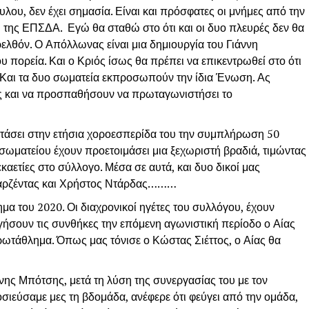
λου, δεν έχει σημασία. Είναι και πρόσφατες οι μνήμες από την
η της ΕΠΣΔΑ. Εγώ θα σταθώ στο ότι και οι δυο πλευρές δεν θα
αρελθόν. Ο Απόλλωνας είναι μια δημιουργία του Γιάννη
υ πορεία. Και ο Κριός ίσως θα πρέπει να επικεντρωθεί στο ότι
 Και τα δυο σωματεία εκπροσωπούν την ίδια Ένωση. Ας
ος και να προσπαθήσουν να πρωταγωνιστήσει το
ρτάσει στην ετήσια χοροεσπερίδα του την συμπλήρωση 50
 σωματείου έχουν προετοιμάσει μια ξεχωριστή βραδιά, τιμώντας
ετίες στο σύλλογο. Μέσα σε αυτά, και δυο δικοί μας
 Δαρζέντας και Χρήστος Ντάρδας………
ημα του 2020. Οι διαχρονικοί ηγέτες του συλλόγου, έχουν
ήσουν τις συνθήκες την επόμενη αγωνιστική περίοδο ο Αίας
ρωτάθλημα. Όπως μας τόνισε ο Κώστας Σιέττος, ο Αίας θα
νης Μπότσης, μετά τη λύση της συνεργασίας του με τον
σιεύσαμε μες τη βδομάδα, ανέφερε ότι φεύγει από την ομάδα,