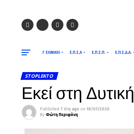
Γ ΕΘΝΙΚΉ
Ε.Π.Σ.Α
Ε.Π.Σ.Π.
Ε.Π.Σ.Δ.Α.
STOPLEKTO
Εκεί στη Δυτική
Published
7 έτη ago
on
18/01/2020
By
Φώτη Περιφάνη