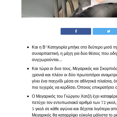
Και η Β’ Κατηγορία μπήκε στο δεύτερο μισό τη
συναρπαστική. η μάχη για δυο θέσεις που οδη
συγχωρούνται…
Και τώρα οι δυο τους. Μεγαρικός και Σκορπιός
χρονιά και πλέον οι δύο πρωτοπόροι αναμετρ
γίνει ένα παιχνίδι μέσα σε αθλητικά πλαίσια,
πιο τυχερός να κερδίσει. Όποιος επικρατήσει
Ο Μεγαρικός του Γιώργου Χατζή έχει καταφέρει
πετύχει τον εντυπωσιακό αριθμό των 72 γκολ,
5 γκολ σε κάθε αγώνα και δέχεται λιγότερα από
Μεγαρικός θα καταρρίψει εύκολα μάλιστα το 