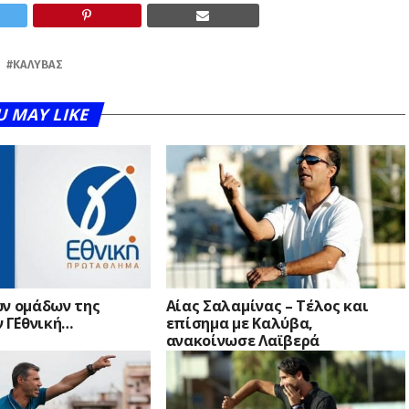
ΚΑΛΎΒΑΣ
U MAY LIKE
ων ομάδων της
Αίας Σαλαμίνας – Τέλος και
 Γ΄Εθνική…
επίσημα με Καλύβα,
ανακοίνωσε Λαϊβερά