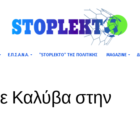
Ε.Π.Σ.Α.Ν.Α.
”STOPLEKTO” ΤΗΣ ΠΟΛΙΤΙΚΗΣ
MAGAZINE
Δ
ε Καλύβα στην