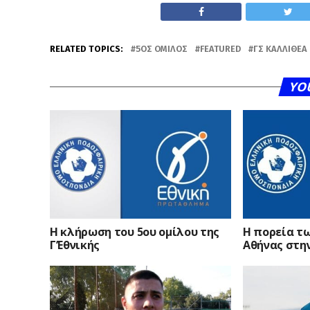
RELATED TOPICS:
5ΟΣ ΌΜΙΛΟΣ
FEATURED
ΓΣ ΚΑΛΛΙΘΈΑ
YO
Η κλήρωση του 5ου ομίλου της
Η πορεία τ
Γ’Εθνικής
Αθήνας στην