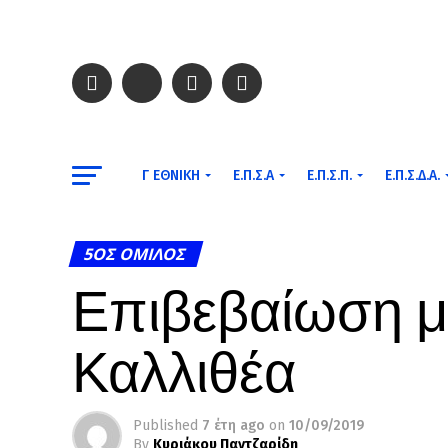
Γ ΕΘΝΙΚΉ
Ε.Π.Σ.Α
Ε.Π.Σ.Π.
Ε.Π.Σ.Δ.Α.
5ΟΣ ΌΜΙΛΟΣ
Επιβεβαίωση μ
Καλλιθέα
Published
7 έτη ago
on
10/09/2019
By
Κυριάκου Παντζαρίδη