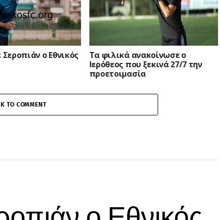
ε Σεροπιάν ο Εθνικός
Τα φιλικά ανακοίνωσε ο
Ιερόθεος που ξεκινά 27/7 την
προετοιμασία
CK TO COMMENT
εροπιάν ο Εθνικός