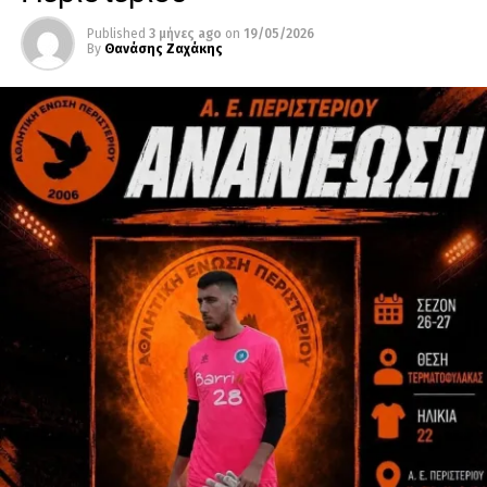
Published
3 μήνες ago
on
19/05/2026
By
Θανάσης Ζαχάκης