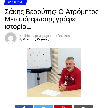
A' Ε.Π.Σ.Α.
Σάκης Βερούτης: Ο Ατρόμητος
Μεταμόρφωσης γράφει
ιστορία…
Published
3 μήνες ago
on
18/05/2026
By
Θανάσης Ζαχάκης