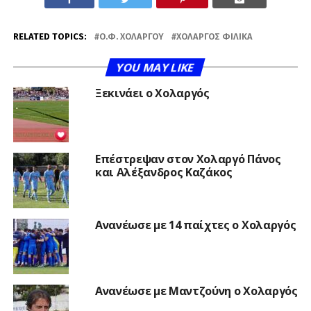
RELATED TOPICS:
Ο.Φ. ΧΟΛΑΡΓΟΎ
ΧΟΛΑΡΓΌΣ ΦΙΛΙΚΆ
YOU MAY LIKE
Ξεκινάει ο Χολαργός
Επέστρεψαν στον Χολαργό Πάνος
και Αλέξανδρος Καζάκος
Ανανέωσε με 14 παίχτες ο Χολαργός
Ανανέωσε με Μαντζούνη ο Χολαργός