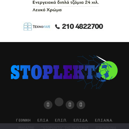
Γ ΕΘΝΙΚΉ
Ε.Π.Σ.Α
Ε.Π.Σ.Π.
Ε.Π.Σ.Δ.Α.
Ε.Π.Σ.Α.Ν.Α.
MAGAZINE
”STOPLEKTO” ΤΗΣ ΠΟΛΙΤΙΚΗΣ
ΕΠΙΚΟΙΝΩΝΊΑ