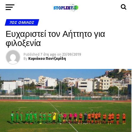
7ΟΣ ΌΜΙΛΟΣ
Ευχαριστεί τον Αήττητο για
φιλοξενία
Published
7 έτη ago
on
23/09/2019
By
Κυριάκου Παντζαρίδη