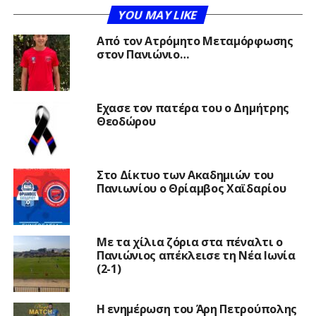
YOU MAY LIKE
Από τον Ατρόμητο Μεταμόρφωσης
στον Πανιώνιο…
Εχασε τον πατέρα του ο Δημήτρης
Θεοδώρου
Στο Δίκτυο των Ακαδημιών του
Πανιωνίου ο Θρίαμβος Χαϊδαρίου
Με τα χίλια ζόρια στα πέναλτι ο
Πανιώνιος απέκλεισε τη Νέα Ιωνία
(2-1)
Η ενημέρωση του Άρη Πετρούπολης