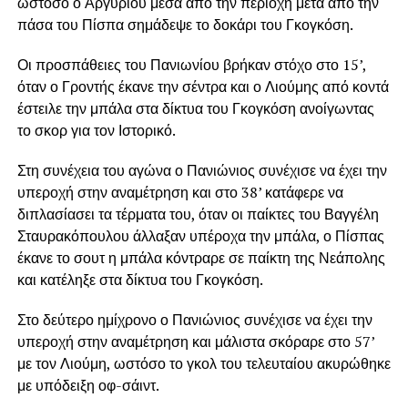
ωστόσο ο Αργυρίου μέσα από την περιοχή μετά από την
πάσα του Πίσπα σημάδεψε το δοκάρι του Γκογκόση.
Οι προσπάθειες του Πανιωνίου βρήκαν στόχο στο 15’,
όταν ο Γροντής έκανε την σέντρα και ο Λιούμης από κοντά
έστειλε την μπάλα στα δίκτυα του Γκογκόση ανοίγωντας
το σκορ για τον Ιστορικό.
Στη συνέχεια του αγώνα ο Πανιώνιος συνέχισε να έχει την
υπεροχή στην αναμέτρηση και στο 38’ κατάφερε να
διπλασίασει τα τέρματα του, όταν οι παίκτες του Βαγγέλη
Σταυρακόπουλου άλλαξαν υπέροχα την μπάλα, ο Πίσπας
έκανε το σουτ η μπάλα κόντραρε σε παίκτη της Νεάπολης
και κατέληξε στα δίκτυα του Γκογκόση.
Στο δεύτερο ημίχρονο ο Πανιώνιος συνέχισε να έχει την
υπεροχή στην αναμέτρηση και μάλιστα σκόραρε στο 57’
με τον Λιούμη, ωστόσο το γκολ του τελευταίου ακυρώθηκε
με υπόδειξη οφ-σάιντ.