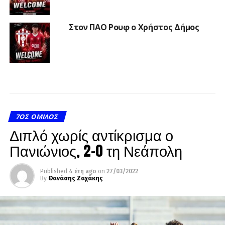
Στον ΠΑΟ Ρουφ ο Χρήστος Δήμος
7ΟΣ ΌΜΙΛΟΣ
Διπλό χωρίς αντίκρισμα ο
Πανιώνιος, 2-0 τη Νεάπολη
Published
4 έτη ago
on
27/03/2022
By
Θανάσης Ζαχάκης