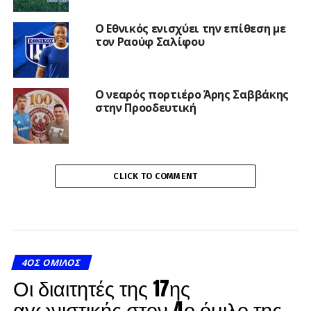
Ο Εθνικός ενισχύει την επίθεση με
τον Ραούφ Σαλίφου
Ο νεαρός πορτιέρο Άρης Σαββάκης
στην Προοδευτική
CLICK TO COMMENT
4ΟΣ ΌΜΙΛΟΣ
Οι διαιτητές της 17ης
αγωνιστικής στον 4ο όμιλο της