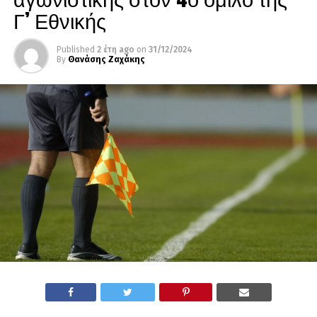
Γ’ Εθνικής
Published
2 έτη ago
on
31/12/2024
By
Θανάσης Ζαχάκης