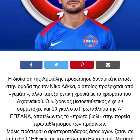
Η διοίκηση της Αμφιάλης προχώρησε δυναμικά κ ένταξε
στην ομάδα της τον Νίκο Λέκκα, ο οποίος προέρχεται από
«γεμάτη», αλλά και εξαιρετική χρονιά με τα χρώματα του
Αχαρναϊκού. Ο 35χρονος μεσοεπιθετικός είχε 29
συμμετοχές και 19 γκολ στο Πρωτάθλημα της Α’
ΕΠΣΑΝΑ, αποτελώντας το «πρώτο βιολί» στην πορεία
πρωταθλητισμού των πράσινων.
Μόλις πρόπερσι ο αριστεροπόδαρος άσος αγωνιζόταν σε
επίπεδο Γ’ Εθνικής με τη φανέλα του Ηλυσιακού . Με αυτή