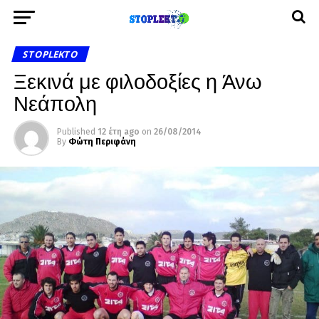
STOPLEKTO
Ξεκινά με φιλοδοξίες η Άνω
Νεάπολη
Published
12 έτη ago
on
26/08/2014
By
Φώτη Περιφάνη