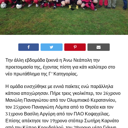
Την άλλη εβδομάδα ξεκινά η Άνω Νεάπολη την
προετοιμασία της, έχοντας πίστη για κάτι καλύτερο στο
νέο πρωτάθλημα της Γ’ Κατηγορίας.
Η ομάδα ενισχύθηκε με εννιά παίκτες ενώ παράλληλα
κάποια αποχώρησαν. Πήρε τρεις γκολκίπερ, τον 26χρονο
Μανώλη Παναγιώτου από τον Ολυμπιακό Κερατσινίου,
τον 25χρονο Παναγιώτη Λόμπα από το Θησέα και τον
31χρονο Βασίλη Αργύρη από τον ΠΑΟ Κοψαχείλας.
Επίσης απέκτησε τον 19χρονο στόπερ Σωτήρη Καρνάτο
από την Κύπρο Κορυδαλλού, τον 29χρονο μέσο Γιάννη