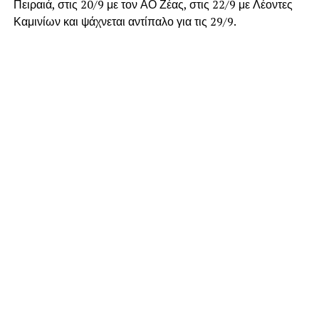
Πειραιά, στις 20/9 με τον ΑΟ Ζέας, στις 22/9 με Λέοντες
Καμινίων και ψάχνεται αντίπαλο για τις 29/9.