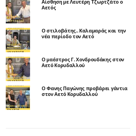
Αίσθηση με Λευτέρη Τζωρτζάτο ο
Αετός
Ο στιλοβάτης.. Καλαμαράς και την
νέα περίοδο τον Αετό
Ο μαέστρος Γ. Χονδρουδάκης στον
Αετό Κορυδαλλού
Ο Φανης Παγώνης προβάρει γάντια
στον Αετό Κορυδαλλού