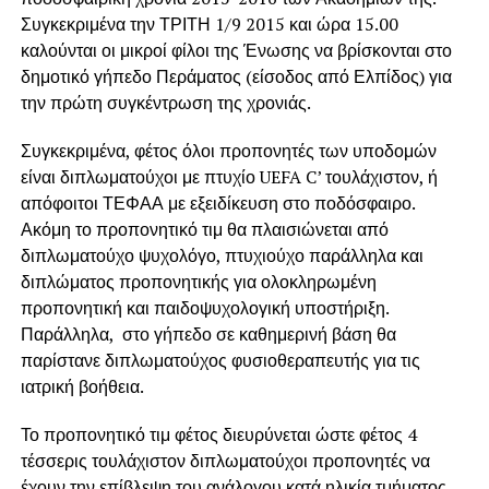
Συγκεκριμένα την ΤΡΙΤΗ 1/9 2015 και ώρα 15.00
καλούνται οι μικροί φίλοι της Ένωσης να βρίσκονται στο
δημοτικό γήπεδο Περάματος (είσοδος από Ελπίδος) για
την πρώτη συγκέντρωση της χρονιάς.
Συγκεκριμένα, φέτος όλοι προπονητές των υποδομών
είναι διπλωματούχοι με πτυχίο UEFA C’ τουλάχιστον, ή
απόφοιτοι ΤΕΦΑΑ με εξειδίκευση στο ποδόσφαιρο.
Ακόμη το προπονητικό τιμ θα πλαισιώνεται από
διπλωματούχο ψυχολόγο, πτυχιούχο παράλληλα και
διπλώματος προπονητικής για ολοκληρωμένη
προπονητική και παιδοψυχολογική υποστήριξη.
Παράλληλα, στο γήπεδο σε καθημερινή βάση θα
παρίστανε διπλωματούχος φυσιοθεραπευτής για τις
ιατρική βοήθεια.
Το προπονητικό τιμ φέτος διευρύνεται ώστε φέτος 4
τέσσερις τουλάχιστον διπλωματούχοι προπονητές να
έχουν την επίβλεψη του ανάλογου κατά ηλικία τμήματος,