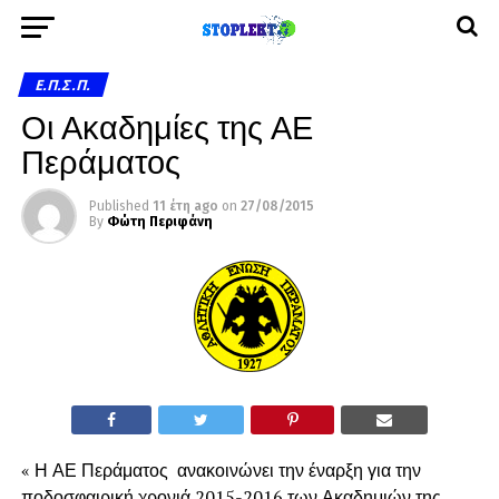
Ε.Π.Σ.Π.
Οι Ακαδημίες της ΑΕ
Περάματος
Published
11 έτη ago
on
27/08/2015
By
Φώτη Περιφάνη
« Η ΑΕ Περάματος ανακοινώνει την έναρξη για την
ποδοσφαιρική χρονιά 2015-2016 των Ακαδημιών της.