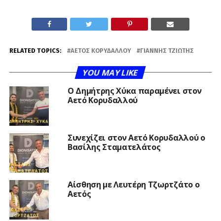
RELATED TOPICS:
ΑΕΤΌΣ ΚΟΡΥΔΑΛΛΟΎ
ΓΙΆΝΝΗΣ ΤΖΙΏΤΗΣ
YOU MAY LIKE
O Δημήτρης Χύκα παραμένει στον
Αετό Κορυδαλλού
Συνεχίζει στον Αετό Κορυδαλλού ο
Βασίλης Σταματελάτος
Αίσθηση με Λευτέρη Τζωρτζάτο ο
Αετός