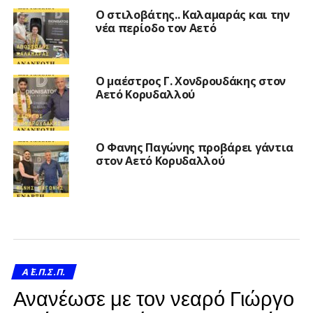
Ο στιλοβάτης.. Καλαμαράς και την
νέα περίοδο τον Αετό
Ο μαέστρος Γ. Χονδρουδάκης στον
Αετό Κορυδαλλού
Ο Φανης Παγώνης προβάρει γάντια
στον Αετό Κορυδαλλού
Α΄ Ε.Π.Σ.Π.
Ανανέωσε με τον νεαρό Γιώργο