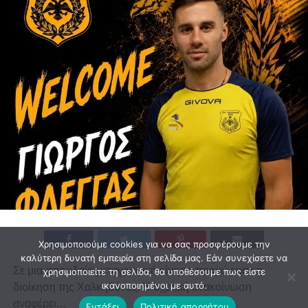
Χρησιμοποιούμε cookies για να σας προσφέρουμε την
καλύτερη δυνατή εμπειρία στη σελίδα μας. Εάν συνεχίσετε να
Σε μια σπουδαία μεταγραφική κίνηση προχώρησε η
χρησιμοποιείτε τη σελίδα, θα υποθέσουμε πως είστε
διοίκηση της Χαλκηδόνας. Η σχετική ανακοίνωση
ικανοποιημένοι με αυτό.
αναφέρει…
Εντάξει
Πολιτική απορρήτου