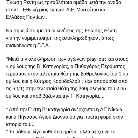
Ένωση Ρέντη ως τριταθλήτρια ομάδα μετά την άνοδο
στην Γ΄ Εθνική μιας εκ των Α.Ε. Μοσχάτου και
Ελλάδας Ποντίων .
Να σημειώσουμε ότι οι κινήσεις της Ένωσης Ρέντη
για την νομιμοποίηση της ολοκληρώθηκαν , όπως
ανακοίνωσε η Γ.Γ.Α.
*Μετά την ολοκλήρωση των αγώνων play-out και στους
2 ομίλους της Β΄ Κατηγορίας, ο Πυθαγόρας Περάματος
τερμάτισε στην τελευταία θέση της βαθμολογίας του 1 ου
ομίλου και η Κύπρος Κορυδαλλού ( είχε αποσυρθεί από
τις 30/1) στην τελευταία θέση της βαθμολογίας του 2 ου
ομίλου και υποβιβάζονται την Γ΄ Κατηγορία….
* Από την Γ’ στη Β’ κατηγορία ανέρχονται η ΑΕ Νίκαια
και ο Πήγασος Αγίου Διονυσίου για πρώτη φορά στην
ιστορία του…
* Το μάθαμε λίγο καθυστερημένα , αλλά αξίζει να το