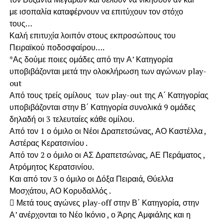
με ισοπαλία καταφέρνουν να επιτύχουν τον στόχο
τους…
Καλή επιτυχία λοιπόν στους εκπροσώπους του
Πειραϊκού ποδοσφαίρου….
*Ας δούμε ποιες ομάδες από την Α’ Κατηγορία
υποβιβάζονται μετά την ολοκλήρωση των αγώνων play-
out
Από τους τρείς ομίλους των play-out της Α΄ Κατηγορίας
υποβιβάζονται στην Β΄ Κατηγορία συνολικά 9 ομάδες
δηλαδή οι 3 τελευταίες κάθε ομίλου.
Από τον 1 ο όμιλο οι Νέοι Δραπετσώνας, ΑΟ Καστέλλα ,
Αστέρας Κερατσινίου .
Από τον 2 ο όμιλο οι ΑΣ Δραπετσώνας, ΑΕ Περάματος ,
Ατρόμητος Κερατσινίου.
Και από τον 3 ο όμιλο οι Δόξα Πειραιά, Θύελλα
Μοσχάτου, ΑΟ Κορυδαλλός .
 Μετά τους αγώνες play-off στην Β΄ Κατηγορία, στην
Α’ ανέρχονται το Νέο Ικόνιο , ο Άρης Αμφιάλης και η