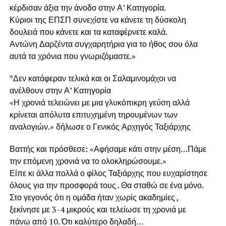
κέρδισαν άξια την άνοδο στην Α’ Κατηγορία.
Κύριοι της ΕΠΣΠ συνεχίστε να κάνετε τη δύσκολη
δουλειά που κάνετε και τα καταφέρνετε καλά.
Αντώνη Δαρζέντα συγχαρητήρια για το ήθος σου όλα
αυτά τα χρόνια που γνωριζόμαστε.»
*Δεν κατάφεραν τελικά και οι Σαλαμινομάχοι να
ανέλθουν στην Α’ Κατηγορία
«Η χρονιά τελειώνει με μια γλυκόπικρη γεύση αλλά
κρίνεται απόλυτα επιτυχημένη τηρουμένων των
αναλογιών.» δήλωσε ο Γενικός Αρχηγός Ταξιάρχης
Βαττής και πρόσθεσε: «Αφήσαμε κάτι στην μέση…Πάμε
την επόμενη χρονιά να το ολοκληρώσουμε.»
Είπε κι άλλα πολλά ο φίλος Ταξιάρχης που ευχαρίστησε
όλους για την προσφορά τους . Θα σταθώ σε ένα μόνο.
Στο γεγονός ότι η ομάδα ήταν χωρίς ακαδημίες ,
ξεκίνησε με 3-4 μικρούς και τελείωσε τη χρονιά με
πάνω από 10. Ότι καλύτερο δηλαδή…