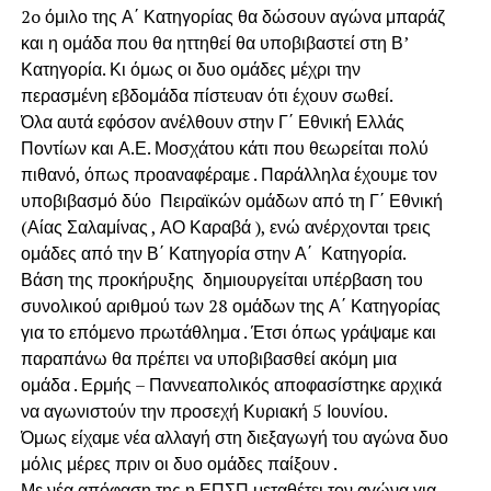
2o όμιλο της Α΄ Κατηγορίας θα δώσουν αγώνα μπαράζ
και η ομάδα που θα ηττηθεί θα υποβιβαστεί στη Β’
Κατηγορία. Κι όμως οι δυο ομάδες μέχρι την
περασμένη εβδομάδα πίστευαν ότι έχουν σωθεί.
Όλα αυτά εφόσον ανέλθουν στην Γ΄ Εθνική Ελλάς
Ποντίων και Α.Ε. Μοσχάτου κάτι που θεωρείται πολύ
πιθανό, όπως προαναφέραμε . Παράλληλα έχουμε τον
υποβιβασμό δύο Πειραϊκών ομάδων από τη Γ΄ Εθνική
(Αίας Σαλαμίνας , ΑΟ Καραβά ), ενώ ανέρχονται τρεις
ομάδες από την Β΄ Κατηγορία στην Α΄ Κατηγορία.
Βάση της προκήρυξης δημιουργείται υπέρβαση του
συνολικού αριθμού των 28 ομάδων της Α΄ Κατηγορίας
για το επόμενο πρωτάθλημα . Έτσι όπως γράψαμε και
παραπάνω θα πρέπει να υποβιβασθεί ακόμη μια
ομάδα . Ερμής – Παννεαπολικός αποφασίστηκε αρχικά
να αγωνιστούν την προσεχή Κυριακή 5 Ιουνίου.
Όμως είχαμε νέα αλλαγή στη διεξαγωγή του αγώνα δυο
μόλις μέρες πριν οι δυο ομάδες παίξουν .
Με νέα απόφαση της η ΕΠΣΠ μεταθέτει τον αγώνα για