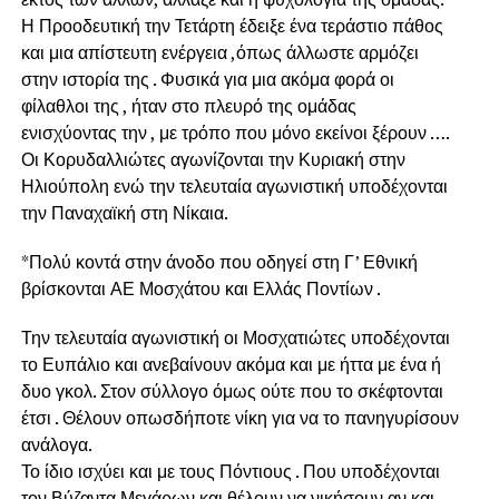
Η Προοδευτική την Τετάρτη έδειξε ένα τεράστιο πάθος
και μια απίστευτη ενέργεια ,όπως άλλωστε αρμόζει
στην ιστορία της . Φυσικά για μια ακόμα φορά οι
φίλαθλοι της , ήταν στο πλευρό της ομάδας
ενισχύοντας την , με τρόπο που μόνο εκείνοι ξέρουν ….
Οι Κορυδαλλιώτες αγωνίζονται την Κυριακή στην
Ηλιούπολη ενώ την τελευταία αγωνιστική υποδέχονται
την Παναχαϊκή στη Νίκαια.
*Πολύ κοντά στην άνοδο που οδηγεί στη Γ’ Εθνική
βρίσκονται ΑΕ Μοσχάτου και Ελλάς Ποντίων .
Την τελευταία αγωνιστική οι Μοσχατιώτες υποδέχονται
το Ευπάλιο και ανεβαίνουν ακόμα και με ήττα με ένα ή
δυο γκολ. Στον σύλλογο όμως ούτε που το σκέφτονται
έτσι . Θέλουν οπωσδήποτε νίκη για να το πανηγυρίσουν
ανάλογα.
Το ίδιο ισχύει και με τους Πόντιους . Που υποδέχονται
τον Βύζαντα Μεγάρων και θέλουν να νικήσουν αν και