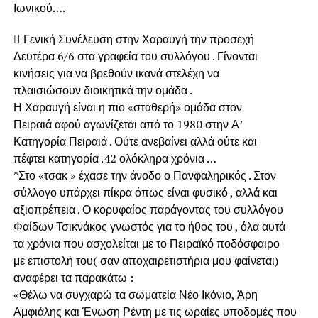
Ιωνικού….
 Γενική Συνέλευση στην Χαραυγή την προσεχή
Δευτέρα 6/6 στα γραφεία του συλλόγου . Γίνονται
κινήσεις για να βρεθούν ικανά στελέχη να
πλαισιώσουν διοικητικά την ομάδα .
Η Χαραυγή είναι η πιο «σταθερή» ομάδα στον
Πειραιά αφού αγωνίζεται από το 1980 στην Α’
Κατηγορία Πειραιά . Ούτε ανεβαίνει αλλά ούτε και
πέφτει κατηγορία .42 ολόκληρα χρόνια …
*Στο «τσακ » έχασε την άνοδο ο Πανφαληρικός . Στον
σύλλογο υπάρχει πίκρα όπως είναι φυσικό , αλλά και
αξιοπρέπεια . Ο κορυφαίος παράγοντας του συλλόγου
Φαίδων Τσικνάκος γνωστός για το ήθος του , όλα αυτά
τα χρόνια που ασχολείται με το Πειραϊκό ποδόσφαιρο
με επιστολή του( σαν αποχαιρετιστήρια μου φαίνεται)
αναφέρει τα παρακάτω :
«Θέλω να συγχαρώ τα σωματεία Νέο Ικόνιο, Άρη
Αμφιάλης και Ένωση Ρέντη με τις ωραίες υποδομές που