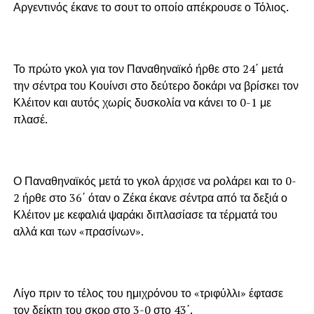
Αργεντινός έκανε το σουτ το οποίο απέκρουσε ο Τόλιος.
Το πρώτο γκολ για τον Παναθηναϊκό ήρθε στο 24΄ μετά
την σέντρα του Κουίνσι στο δεύτερο δοκάρι να βρίσκει τον
Κλέιτον και αυτός χωρίς δυσκολία να κάνει το 0-1 με
πλασέ.
Ο Παναθηναϊκός μετά το γκολ άρχισε να ρολάρει και το 0-
2 ήρθε στο 36΄ όταν ο Ζέκα έκανε σέντρα από τα δεξιά ο
Κλέιτον με κεφαλιά ψαράκι διπλασίασε τα τέρματά του
αλλά και των «πρασίνων».
Λίγο πριν το τέλος του ημιχρόνου το «τριφύλλι» έφτασε
τον δείκτη του σκορ στο 3-0 στο 43΄.