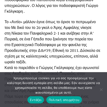
υποχρεώσεων . Ο λόγος για τον ποδοσφαιριστή Γιώργο
Γκόλγκαρη .
Το «Αντίο» μάλλον έγινε όπως το όρισε το πεπρωμένο
του Με δικό του το 2ο γκολ ο Άρης Αμφιάλης νίκησε
στη Νίκαια τον Πανφαληρικό 2-1 και ανέβηκε στην Α’
Πειραιά, σε ένα Γήπεδο που ξεκίνησε την πορεία του
στο Ερασιτεχνικό Ποδόσφαιρο με την φανέλα της
Προοδευτικής στην Δ&#39; Εθνική το 2011. Δύσκολο σε
σχέση με τις καλλιτεχνικές υποχρεώσεις, επίπονο, αλλά
ωραίο ταξίδι.
Κατά το παρελθόν ο Γιώργος Γκόλγκαρης έχει αγωνιστεί
στις Ακαδημίες του Ολυμπιακού Πειραιώς, στην
Χρησιμοποιούμε cookies για να σας προσφέρουμε την
Προοδευτική, στον Ατρόμητο Πειραιά στην Χαλκηδόνα,
καλύτερη δυνατή εμπειρία στη σελίδα μας. Εάν συνεχίσετε να
στον Αστέρα Κερατσινίου, στον Πανιώνιο Κερατσινίου
χρησιμοποιείτε τη σελίδα, θα υποθέσουμε πως είστε
και στον Άρη Αμφιάλης.
ικανοποιημένοι με αυτό.
Πάμε τώρα στα καλλιτεχνικά. Ο Γιώργος είναι ένας
Εντάξει
Πολιτική απορρήτου
σπουδαίος σολίστ της κιθάρας ακολουθώντας τα χνάρια