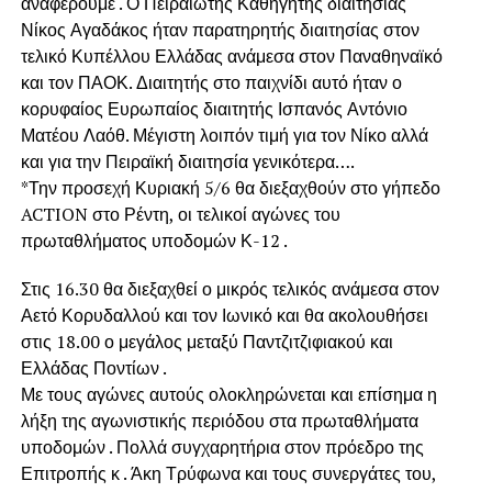
αναφέρουμε . Ο Πειραιώτης Καθηγητής διαιτησίας
Νίκος Αγαδάκος ήταν παρατηρητής διαιτησίας στον
τελικό Κυπέλλου Ελλάδας ανάμεσα στον Παναθηναϊκό
και τον ΠΑΟΚ. Διαιτητής στο παιχνίδι αυτό ήταν ο
κορυφαίος Ευρωπαίος διαιτητής Ισπανός Αντόνιο
Ματέου Λαόθ. Μέγιστη λοιπόν τιμή για τον Νίκο αλλά
και για την Πειραϊκή διαιτησία γενικότερα….
*Την προσεχή Κυριακή 5/6 θα διεξαχθούν στο γήπεδο
ACTION στο Ρέντη, οι τελικοί αγώνες του
πρωταθλήματος υποδομών Κ-12 .
Στις 16.30 θα διεξαχθεί ο μικρός τελικός ανάμεσα στον
Αετό Κορυδαλλού και τον Ιωνικό και θα ακολουθήσει
στις 18.00 ο μεγάλος μεταξύ Παντζιτζιφιακού και
Ελλάδας Ποντίων .
Με τους αγώνες αυτούς ολοκληρώνεται και επίσημα η
λήξη της αγωνιστικής περιόδου στα πρωταθλήματα
υποδομών . Πολλά συγχαρητήρια στον πρόεδρο της
Επιτροπής κ . Άκη Τρύφωνα και τους συνεργάτες του,