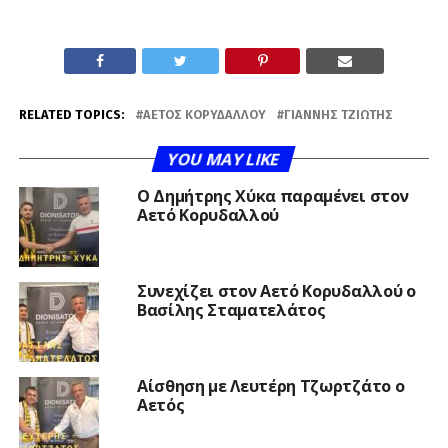
RELATED TOPICS:
ΑΕΤΌΣ ΚΟΡΥΔΑΛΛΟΎ
ΓΙΆΝΝΗΣ ΤΖΙΏΤΗΣ
YOU MAY LIKE
O Δημήτρης Χύκα παραμένει στον
Αετό Κορυδαλλού
Συνεχίζει στον Αετό Κορυδαλλού ο
Βασίλης Σταματελάτος
Αίσθηση με Λευτέρη Τζωρτζάτο ο
Αετός