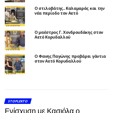
Ο στιλοβάτης.. Καλαμαράς και την
νέα περίοδο τον Αετό
Ο μαέστρος Γ. Χονδρουδάκης στον
Αετό Κορυδαλλού
Ο Φανης Παγώνης προβάρει γάντια
στον Αετό Κορυδαλλού
STOPLEKTO
Ενίσχυση με Κασιόλα ο