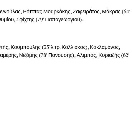
αννούλας, Ρόππας Μουρκάκης, Ζαφειράτος, Μάκρας (64’
υμίου, Σφίχτης (79’ Παπαγεωργιου).
ής, Κουμπούλης (35΄λ.τρ. Κολλιάκος), Κακλαμανος,
αμέρης, Νιζάμης (78’ Πανουσης), Αλιμπάς, Κυριαζής (62’