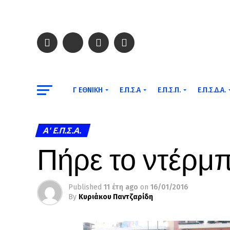
Γ ΕΘΝΙΚΉ
Ε.Π.Σ.Α
Ε.Π.Σ.Π.
Ε.Π.Σ.Δ.Α.
A' Ε.Π.Σ.Α.
Πήρε το ντέρμπ
Published
11 έτη ago
on
16/01/2016
By
Κυριάκου Παντζαρίδη