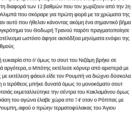
ε τη διαφορά των 12 βαθμών που τον χωρίζουν από την 2η
ίν Αλιμπά που σκόραρε για πρώτη φορά με τα χρώματα της
ραν αυτό που ήθελαν κάνοντας ακόμη ένα σημαντικό βήμα
ο συγκρότημα του Θοδωρή Τρανού παρότι πραγματοποίησε
ποτέλεσμα ωστόσο άφησε αισιόδξοα μηνύματα ενόψει της
αθμούς
ή ευκαιρία στο 6′ όμως το σουτ του Νιζάμη βρήκε σε
τά αργότερα, ο Μπότης εκτέλεσε κόρνερ από αριστερά με
ας με εκτέλεση φάουλ είδε τον Ρουμπή να διώχνει δύσκολα
ψη ο Ιερόθεος μπήκε δυνατά όμως το μονοκόματο σουτ
ερτσιάς εκμεταλλεύτηκε την σέντρα του Κακλαμάνου όμως
φάση του αγώνα έλαβε χώρα στο 74′ οταν ο Ρόππας με
 Ρουμπη, αφού ο πρώην τερματοφύλακας του Άγιου