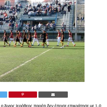
 ο Άγιος Ιερόθεος παρότι δεν έπεισε επικράτησε με 1-0