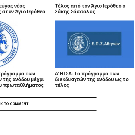
εύγας νέος
Τέλος από τον Άγιο Ιερόθεο ο
στον Άγιο Ιερόθεο
Σάκης Σάσσαλος
 πρόγραμμα των
Α’ ΕΠΣΑ: Το πρόγραμμα των
 της ανόδου μέχρι
διεκδικητών της ανόδου ως το
ου πρωταθλήματος
τέλος
CK TO COMMENT