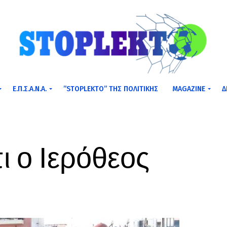
Ε.Π.Σ.Α.Ν.Α.
”STOPLEKTO” ΤΗΣ ΠΟΛΙΤΙΚΗΣ
MAGAZINE
Δ
ι ο Ιερόθεος