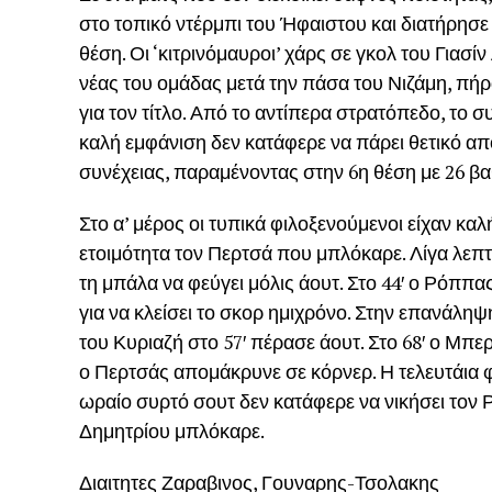
στο τοπικό ντέρμπι του Ήφαιστου και διατήρησ
θέση. Οι ‘κιτρινόμαυροι’ χάρς σε γκολ του Γιασ
νέας του ομάδας μετά την πάσα του Νιζάμη, πή
για τον τίτλο. Από το αντίπερα στρατόπεδο, τ
καλή εμφάνιση δεν κατάφερε να πάρει θετικό α
συνέχειας, παραμένοντας στην 6η θέση με 26 β
Στο α’ μέρος οι τυπικά φιλοξενούμενοι είχαν καλ
ετοιμότητα τον Περτσά που μπλόκαρε. Λίγα λεπ
τη μπάλα να φεύγει μόλις άουτ. Στο 44′ ο Ρόππ
για να κλείσει το σκορ ημιχρόνο. Στην επανάλη
του Κυριαζή στο 57′ πέρασε άουτ. Στο 68′ ο Μπ
ο Περτσάς απομάκρυνε σε κόρνερ. Η τελευτάια 
ωραίο συρτό σουτ δεν κατάφερε να νικήσει τον
Δημητρίου μπλόκαρε.
Διαιτητες Ζαραβινος, Γουναρης-Τσολακης