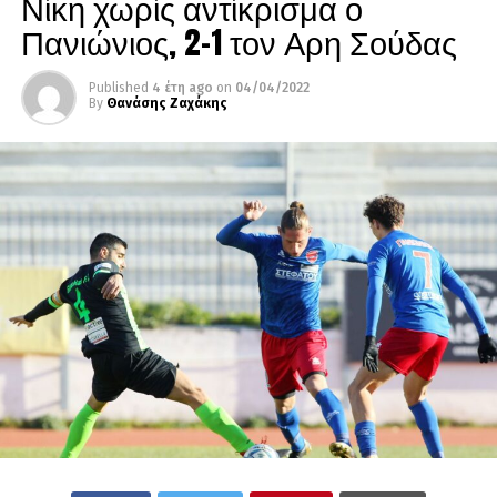
Νίκη χωρίς αντίκρισμα ο
Πανιώνιος, 2-1 τον Αρη Σούδας
Published
4 έτη ago
on
04/04/2022
By
Θανάσης Ζαχάκης