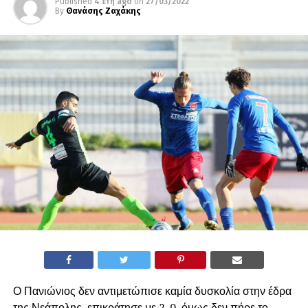
Published
4 έτη ago
on
27/03/2022
By
Θανάσης Ζαχάκης
Ο Πανιώνιος δεν αντιμετώπισε καμία δυσκολία στην έδρα
της Νεάπολης, επικράτησε με 2-0, όμως δεν πήρε το…