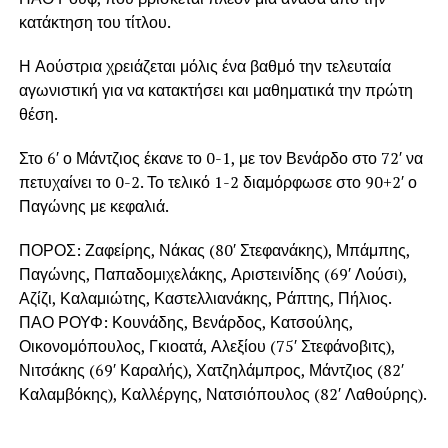
κατάκτηση του τίτλου.
Η Αούστρια χρειάζεται μόλις ένα βαθμό την τελευταία
αγωνιστική για να κατακτήσει και μαθηματικά την πρώτη
θέση.
Στο 6′ ο Μάντζιος έκανε το 0-1, με τον Βενάρδο στο 72′ να
πετυχαίνει το 0-2. Το τελικό 1-2 διαμόρφωσε στο 90+2′ ο
Παγώνης με κεφαλιά.
ΠΟΡΟΣ: Ζαφείρης, Νάκας (80′ Στεφανάκης), Μπάμπης,
Παγώνης, Παπαδομιχελάκης, Αριστεινίδης (69′ Λούσι),
Αζίζι, Καλαμιώτης, Καστελλιανάκης, Ράπτης, Πήλιος.
ΠΑΟ ΡΟΥΦ: Κουνάδης, Βενάρδος, Κατσούλης,
Οικονομόπουλος, Γκιοατά, Αλεξίου (75′ Στεφάνοβιτς),
Νιτσάκης (69′ Καραλής), Χατζηλάμπρος, Μάντζιος (82′
Καλαμβόκης), Καλλέργης, Νατσιόπουλος (82′ Λαθούρης).