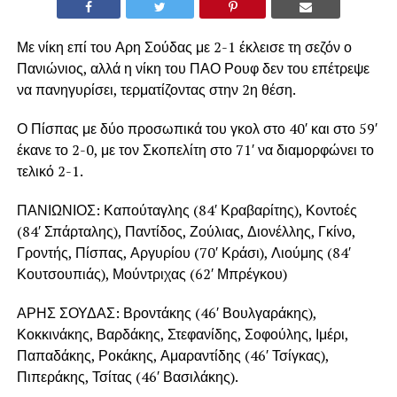
Με νίκη επί του Αρη Σούδας με 2-1 έκλεισε τη σεζόν ο
Πανιώνιος, αλλά η νίκη του ΠΑΟ Ρουφ δεν του επέτρεψε
να πανηγυρίσει, τερματίζοντας στην 2η θέση.
Ο Πίσπας με δύο προσωπικά του γκολ στο 40′ και στο 59′
έκανε το 2-0, με τον Σκοπελίτη στο 71′ να διαμορφώνει το
τελικό 2-1.
ΠΑΝΙΩΝΙΟΣ: Καπούταγλης (84′ Κραβαρίτης), Κοντοές
(84′ Σπάρταλης), Παντίδος, Ζούλιας, Διονέλλης, Γκίνο,
Γροντής, Πίσπας, Αργυρίου (70′ Κράσι), Λιούμης (84′
Κουτσουπιάς), Μούντριχας (62′ Μπρέγκου)
ΑΡΗΣ ΣΟΥΔΑΣ: Βροντάκης (46′ Βουλγαράκης),
Κοκκινάκης, Βαρδάκης, Στεφανίδης, Σοφούλης, Ιμέρι,
Παπαδάκης, Ροκάκης, Αμαραντίδης (46′ Τσίγκας),
Πιπεράκης, Τσίτας (46′ Βασιλάκης).