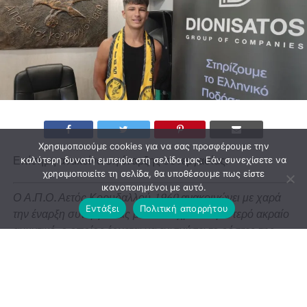
Χρησιμοποιούμε cookies για να σας προσφέρουμε την
Επίσημη ανακοίνωση έναρξης συνεργασίας.
καλύτερη δυνατή εμπειρία στη σελίδα μας. Εάν συνεχίσετε να
χρησιμοποιείτε τη σελίδα, θα υποθέσουμε πως είστε
ικανοποιημένοι με αυτό.
Ο Α.Π.Ο. Αετός Κορυδαλλού 1960 ανακοινώνει με χαρά
Εντάξει
Πολιτική απορρήτου
την έναρξη συνεργασίας με τον 19χρονο αριστερό ακραίο
αμυντικό, ο οποίος έρχεται να ενισχύσει το ρόστερ της
ομάδας μας ενόψει της νέας αγωνιστικής περιόδου.
Παρά το νεαρό της ηλικίας του, διαθέτει σημαντικές
παραστάσεις από τα πρωταθλήματα της Ε.Π.Σ. Πειραιά,
έχοντας αγωνιστεί με επιτυχία στην Ένωση Ρέντη, τον