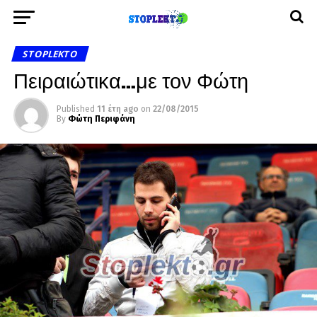
STOPLEKTO
Πειραιώτικα…με τον Φώτη
Published
11 έτη ago
on
22/08/2015
By
Φώτη Περιφάνη