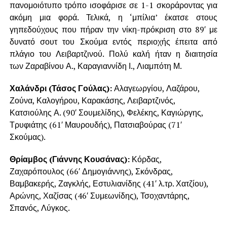
πανομοιότυπο τρόπο ισοφάρισε σε 1-1 σκοράροντας για
ακόμη μια φορά. Τελικά, η ‘μπίλια’ έκατσε στους
γηπεδούχους που πήραν την νίκη-πρόκριση στο 89′ με
δυνατό σουτ του Σκούμα εντός περιοχής έπειτα από
πλάγιο του Λειβαρτζινού. Πολύ καλή ήταν η διαιτησία
των Ζαραβίνου Α., Καραγιαννίδη Ι., Λιαμπότη Μ.
Χαλάνδρι (Τάσος Γούλας):
Αλαγεωργίου, Λαζάρου,
Ζούνα, Καλογήρου, Καρακάσης, Λειβαρτζινός,
Κατσιούλης Α. (90′ Σουμελίδης), Φελέκης, Καγιώργης,
Τρυφιάτης (61′ Μαυρουδής), Πατσιαβούρας (71′
Σκούμας).
Θρίαμβος (Γιάννης Κουσάνας):
Κόρδας,
Ζαχαρόπουλος (66′ Δημογιάννης), Σκόνδρας,
Βαμβακερής, Ζαγκλής, Εστυλιανίδης (41′ λ.τρ. Χατζίου),
Αρώνης, Χαζίσας (46′ Συμεωνίδης), Τσοχαντάρης,
Σπανός, Λύγκος.