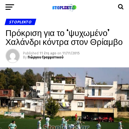
STOPLEKTO
Πρόκριση για το ‘ψυχωμένο’
Χαλάνδρι κόντρα στον Θρίαμβο
Published
11 έτη ago
on
11/11/2015
By
Γιώργου Γραμματικού