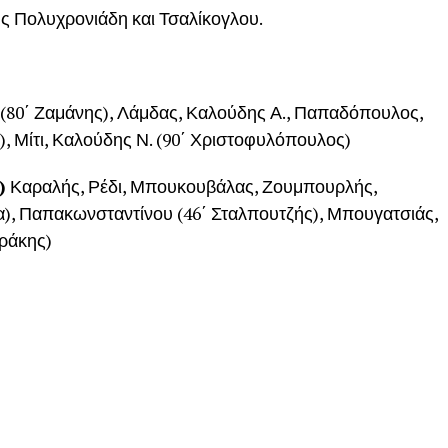
ς Πολυχρονιάδη και Τσαλίκογλου.
(80΄ Ζαμάνης), Λάμδας, Καλούδης Α., Παπαδόπουλος,
), Μίτι, Καλούδης Ν. (90΄ Χριστοφυλόπουλος)
)
Καραλής, Ρέδι, Μπουκουβάλας, Ζουμπουρλής,
α), Παπακωνσταντίνου (46΄ Σταλπουτζής), Μπουγατσιάς,
υράκης)