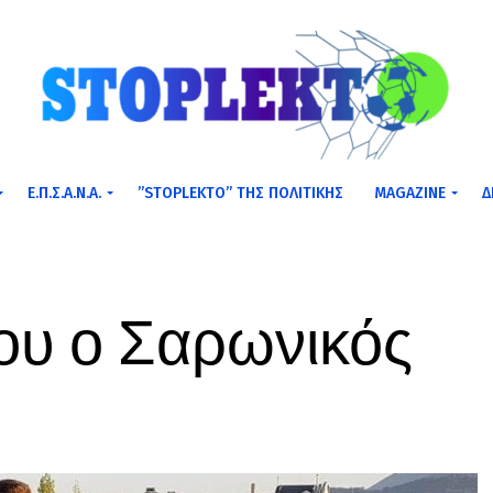
Ε.Π.Σ.Α.Ν.Α.
”STOPLEKTO” ΤΗΣ ΠΟΛΙΤΙΚΗΣ
MAGAZINE
Δ
ου ο Σαρωνικός