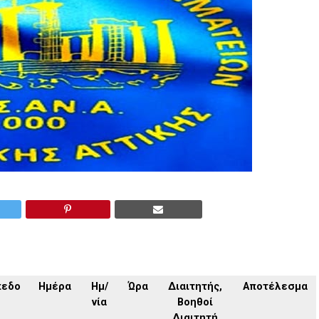
πεδο
Ημέρα
Ημ/
Ώρα
Διαιτητής,
Αποτέλεσμα
νία
Βοηθοί
Διαιτητή