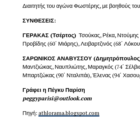
Διαιτητής του αγώνα Φωστέρης, με βοηθούς του
ΣΥΝΘΕΣΕΙΣ:
ΓΕΡΑΚΑΣ (Τσέρτος)
Τσούκας, Ρέκα, Ντούμης 
Προβίδης (60΄ Μιάρης), Λειβαρτζινός (68΄ Λόκου
ΣΑΡΩΝΙΚΟΣ ΑΝΑΒΥΣΣΟΥ (Δημητρόπουλος
Μαντζιώκας, Ναυπλιώτης, Μαραγκός (74΄ Σέλβι
Μπαρτζώκας (90΄ Νταλιπάι), Έλενας (94΄ Χασο
Γράφει η Πέγκυ Παρίση
peggyparisi@outlook.com
Πηγή:
athlorama.blogspot.com