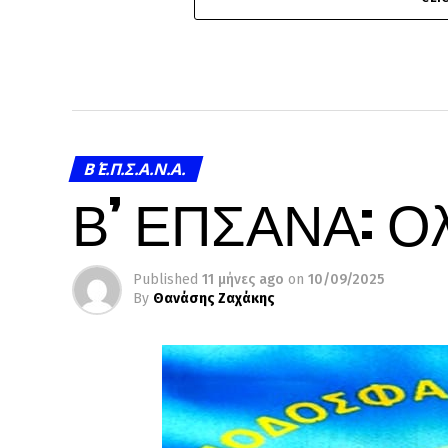
Β΄ Ε.Π.Σ.Α.Ν.Α.
Β’ ΕΠΣΑΝΑ: Ο
Published
11 μήνες ago
on
10/09/2025
By
Θανάσης Ζαχάκης