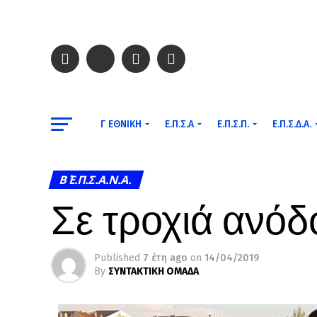
Γ ΕΘΝΙΚΉ
Ε.Π.Σ.Α
Ε.Π.Σ.Π.
Ε.Π.Σ.Δ.Α.
Β΄ Ε.Π.Σ.Α.Ν.Α.
Σε τροχιά ανόδ
Published
7 έτη ago
on
14/04/2019
By
ΣΥΝΤΑΚΤΙΚΗ ΟΜΑΔΑ