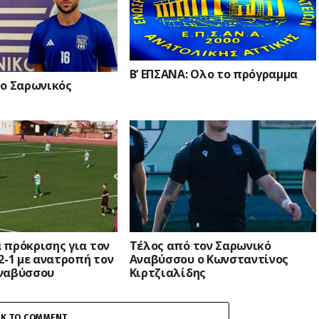
Β’ ΕΠΣΑΝΑ: Ολο το πρόγραμμα
 ο Σαρωνικός
 πρόκρισης για τον
Τέλος από τον Σαρωνικό
2-1 με ανατροπή τον
Αναβύσσου ο Κωνσταντίνος
ναβύσσου
Κιρτζιαλίδης
CK TO COMMENT