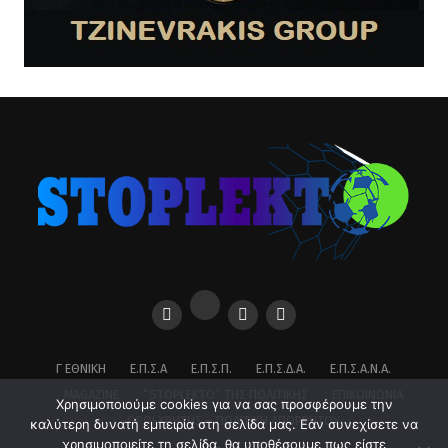
Γ ΕΘΝΙΚΉ
Ε.Π.Σ.Α
Ε.Π.Σ.Π.
Ε.Π.Σ.Δ.Α.
Ε.Π.Σ.Α.Ν.Α.
MAGAZINE
”STOPLEKTO” ΤΗΣ ΠΟΛΙΤΙΚΗΣ
ΕΠΙΚΟΙΝΩΝΊΑ
Χρησιμοποιούμε cookies για να σας προσφέρουμε την
ΌΡΟΙ ΧΡΉΣΗΣ – ΠΟΛΙΤΙΚΉ ΑΠΟΡΡΉΤΟΥ
καλύτερη δυνατή εμπειρία στη σελίδα μας. Εάν συνεχίσετε να
χρησιμοποιείτε τη σελίδα, θα υποθέσουμε πως είστε