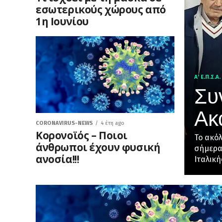
εσωτερικούς χώρους από
1η Ιουνίου
A' Ε.Π.Σ.Α.
Συ
Ακ
CORONAVIRUS-NEWS
4 έτη ago
Κορονοϊός – Ποιοι
Το ακό
άνθρωποι έχουν φυσική
σήμερα 
ανοσία!!!
Ιταλικής