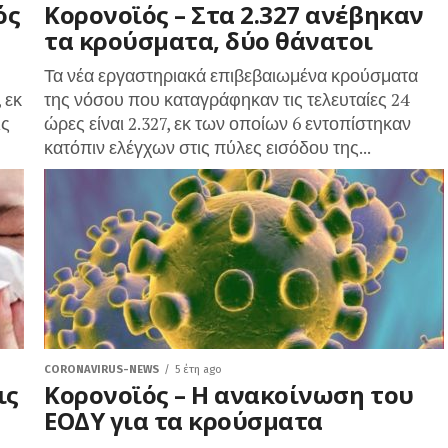
ός
Κορονοϊός – Στα 2.327 ανέβηκαν
τα κρούσματα, δύο θάνατοι
Τα νέα εργαστηριακά επιβεβαιωμένα κρούσματα
 εκ
της νόσου που καταγράφηκαν τις τελευταίες 24
ις
ώρες είναι 2.327, εκ των οποίων 6 εντοπίστηκαν
κατόπιν ελέγχων στις πύλες εισόδου της...
CORONAVIRUS-NEWS
5 έτη ago
ις
Κορονοϊός – Η ανακοίνωση του
ΕΟΔΥ για τα κρούσματα