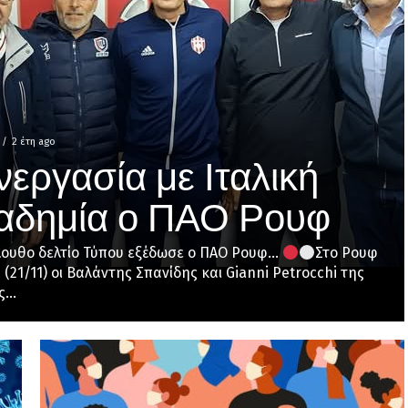
2 έτη ago
νεργασία με Ιταλική
αδημία ο ΠΑΟ Ρουφ
λουθο δελτίο Τύπου εξέδωσε ο ΠΑΟ Ρουφ…
Στο Ρουφ
(21/11) οι Βαλάντης Σπανίδης και Gianni Petrocchi της
...