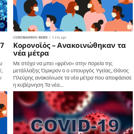
CORONAVIRUS-NEWS
5 έτη ago
57
Κορονοϊός – Ανακοινώθηκαν τα
νέα μέτρα
υ
Με στόχο να μπει «φρένο» στην πορεία της
7,
μετάλλαξης Όμικρον ο ο υπουργός Υγείας, Θάνος
ν
Πλεύρης ανακοίνωσε τα νέα μέτρα που αποφάσισε
η κυβέρνηση Τα νέα...