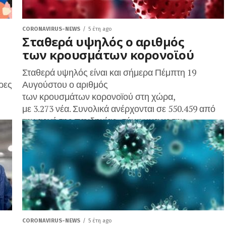
CORONAVIRUS-NEWS
5 έτη ago
Σταθερά υψηλός ο αριθμός
των κρουσμάτων κορονοϊού
Σταθερά υψηλός είναι και σήμερα Πέμπτη 19
ρες
Αυγούστου ο αριθμός
των κρουσμάτων κορονοϊού στη χώρα,
με 3.273 νέα. Συνολικά ανέρχονται σε 550.459 από
την αρχή της πανδημίας, σύμφωνα με την
ανακοίνωση του ΕΟΔΥ. Οι νεκροί αυξήθηκαν...
CORONAVIRUS-NEWS
5 έτη ago