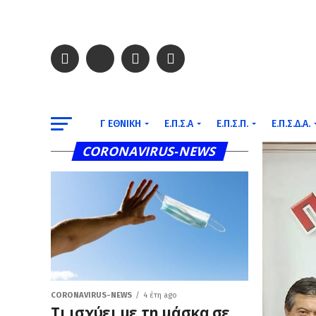
Γ ΕΘΝΙΚΉ
Ε.Π.Σ.Α
Ε.Π.Σ.Π.
Ε.Π.Σ.Δ.Α.
CORONAVIRUS-NEWS
CORONAVIRUS-NEWS
4 έτη ago
Τι ισχύει με τη μάσκα σε