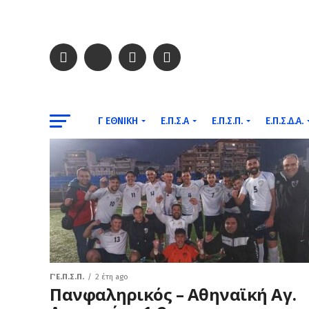
Γ ΕΘΝΙΚΉ
Ε.Π.Σ.Α
Ε.Π.Σ.Π.
Ε.Π.Σ.Δ.Α.
Γ΄ Ε.Π.Σ.Π.
2 έτη ago
Πανφαληρικός – Αθηναϊκή Αγ.