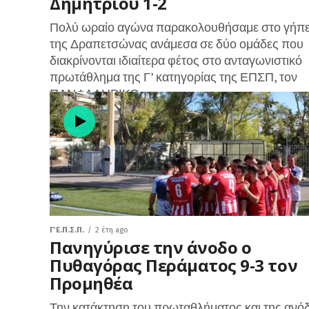
Δημητρίου 1-2
Πολύ ωραίο αγώνα παρακολουθήσαμε στο γήπ
της Δραπετσώνας ανάμεσα σε δύο ομάδες που
διακρίνονται ιδιαίτερα φέτος στο ανταγωνιστικό
πρωτάθλημα της Γ’ κατηγορίας της ΕΠΣΠ, τον
ΠΑΝΦΑΛΗΡΙΚΟ...
Γ΄ Ε.Π.Σ.Π.
2 έτη ago
Πανηγύρισε την άνοδο ο
Πυθαγόρας Περάματος 9-3 τον
Προμηθέα
Την κατάκτηση του πρωταθλήματος και της ανό