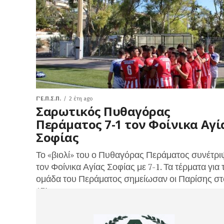
Για τους Περαματιώτες σκόραραν οι Ζαρίφης...
Γ΄ Ε.Π.Σ.Π.
2 έτη ago
Σαρωτικός Πυθαγόρας
Περάματος 7-1 τον Φοίνικα Αγί
Σοφίας
Το «βιολί» του ο Πυθαγόρας Περάματος συνέτρι
τον Φοίνικα Αγίας Σοφίας με 7-1. Τα τέρματα για 
ομάδα του Περάματος σημείωσαν οι Παρίσης στ
17’ με...