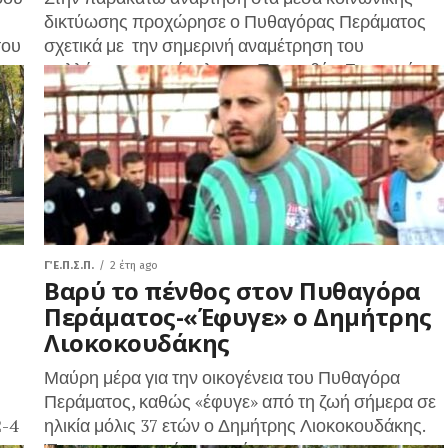
δικτύωσης προχώρησε ο Πυθαγόρας Περάματος
του
σχετικά με την σημερινή αναμέτρηση του
συλλόγου με αντίπαλο τον Προμηθέα. Σε μια μέρα
με...
Γ΄ Ε.Π.Σ.Π.
2 έτη ago
Βαρύ το πένθος στον Πυθαγόρα
Περάματος-«Έφυγε» ο Δημήτρης
Λιοκοκουδάκης
Μαύρη μέρα για την οικογένεια του Πυθαγόρα
Περάματος, καθώς «έφυγε» από τη ζωή σήμερα σε
2-4
ηλικία μόλις 37 ετών ο Δημήτρης Λιοκοκουδάκης.