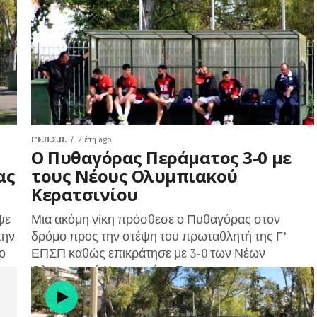
Ένας πραγματικός μαχητής της...
Γ΄ Ε.Π.Σ.Π.
2 έτη ago
Ο Πυθαγόρας Περάματος 3-0 με
ας
τους Νέους Ολυμπιακού
Κερατσινίου
ψε
Μια ακόμη νίκη πρόσθεσε ο Πυθαγόρας στον
την
δρόμο προς την στέψη του πρωταθλητή της Γ’
ο
ΕΠΣΠ καθώς επικράτησε με 3-0 των Νέων
Ολυμπιακού Κερατσινίου. Για τους...