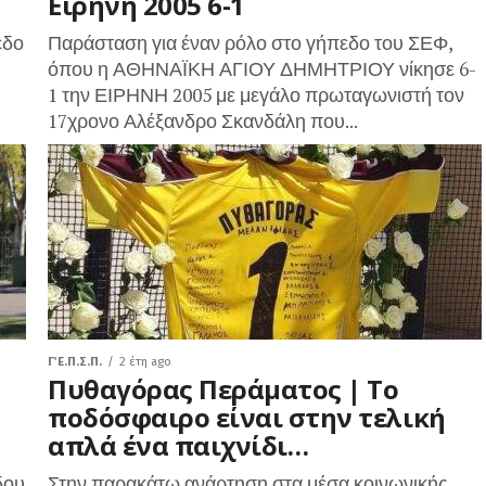
Ειρήνη 2005 6-1
εδο
Παράσταση για έναν ρόλο στο γήπεδο του ΣΕΦ,
όπου η ΑΘΗΝΑΪΚΗ ΑΓΙΟΥ ΔΗΜΗΤΡΙΟΥ νίκησε 6-
1 την ΕΙΡΗΝΗ 2005 με μεγάλο πρωταγωνιστή τον
17χρονο Αλέξανδρο Σκανδάλη που...
Γ΄ Ε.Π.Σ.Π.
2 έτη ago
Πυθαγόρας Περάματος | Το
ποδόσφαιρο είναι στην τελική
απλά ένα παιχνίδι…
δου
Στην παρακάτω ανάρτηση στα μέσα κοινωνικής