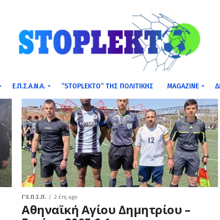
Ε.Π.Σ.Α.Ν.Α.
”STOPLEKTO” ΤΗΣ ΠΟΛΙΤΙΚΗΣ
MAGAZINE
Δ
Γ΄ Ε.Π.Σ.Π.
2 έτη ago
Αθηναϊκή Αγίου Δημητρίου –