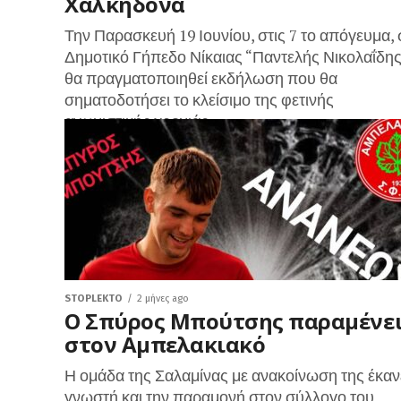
Χαλκηδόνα
Την Παρασκευή 19 Ιουνίου, στις 7 το απόγευμα, 
Δημοτικό Γήπεδο Νίκαιας “Παντελής Νικολαΐδης
θα πραγματοποιηθεί εκδήλωση που θα
σηματοδοτήσει το κλείσιμο της φετινής
αγωνιστικής χρονιάς...
STOPLEKTO
2 μήνες ago
Ο Σπύρος Μπούτσης παραμένε
στον Αμπελακιακό
Η ομάδα της Σαλαμίνας με ανακοίνωση της έκαν
γνωστή και την παραμονή στον σύλλογο του