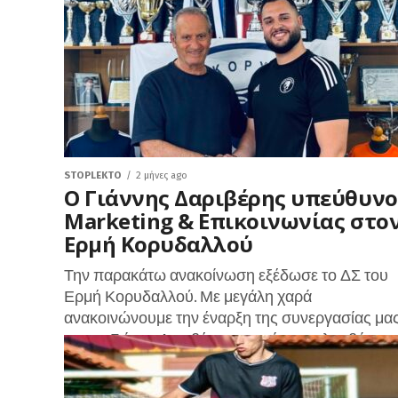
ανακοινώσει την έναρξη των ανανεώσεων...
STOPLEKTO
2 μήνες ago
Ο Γιάννης Δαριβέρης υπεύθυνο
Marketing & Επικοινωνίας στο
Ερμή Κορυδαλλού
Την παρακάτω ανακοίνωση εξέδωσε το ΔΣ του
Ερμή Κορυδαλλού. Με μεγάλη χαρά
ανακοινώνουμε την έναρξη της συνεργασίας μα
με τον Γιάννη Δαριβέρη, ο οποίος αναλαμβάνει
καθήκοντα...