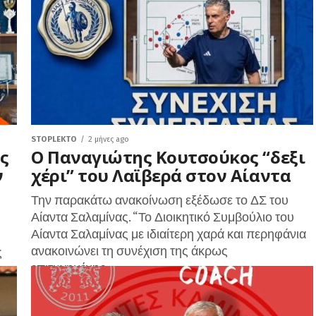
STOPLEKTO
2 μήνες ago
ς
Ο Παναγιώτης Κουτσούκος “δεξι
ν
χέρι” του Λαϊβερά στον Αίαντα
Την παρακάτω ανακοίνωση εξέδωσε το ΔΣ του
Αίαντα Σαλαμίνας. “Το Διοικητικό Συμβούλιο του
Αίαντα Σαλαμίνας με ιδιαίτερη χαρά και περηφάνια
ανακοινώνει τη συνέχιση της άκρως
ς
επιτυχημένης...