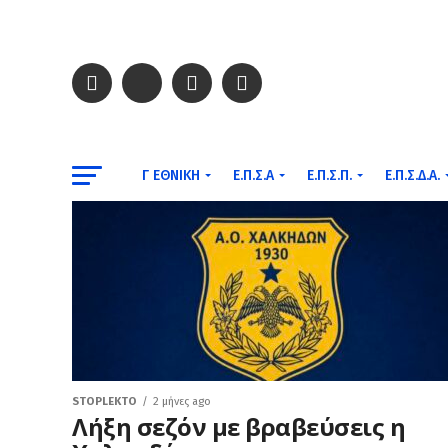
Γ ΕΘΝΙΚΉ
Ε.Π.Σ.Α
Ε.Π.Σ.Π.
Ε.Π.Σ.Δ.Α.
STOPLEKTO
2 μήνες ago
Λήξη σεζόν με βραβεύσεις η