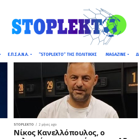
Ε.Π.Σ.Α.Ν.Α.
”STOPLEKTO” ΤΗΣ ΠΟΛΙΤΙΚΗΣ
MAGAZINE
Δ
STOPLEKTO
2 μήνες ago
Νίκος Κανελλόπουλος, ο