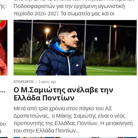
ής:
Ποδοσφαιριστών για την ερχόμενη αγωνιστική
περίοδο 2026-2027. Τα σωματεία μας και οι
εκπρόσωποι...
STOPLEKTO
2 μήνες ago
ό…
Ο Μ.Σαμιώτης ανέλαβε την
ε
Ελλάδα Ποντίων
Μετά από τρία χρόνια στον πάγκο του ΑΣ
Δραπετσώνας, ο Μάκης Σαμιώτης είναι ο νέος
προπονητής της Ελλάδας Ποντίων . Η μετακίνησή
του
του στην Ελλάδα Ποντίων...
α