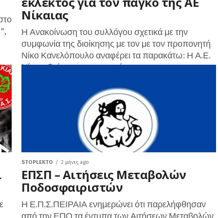
εκλεκτός για τον πάγκο της ΑΕ
Νίκαιας
στο
”,
Η Ανακοίνωση του συλλόγου σχετικά με την
συμφωνία της διοίκησης με τον με τον προπονητή
Νίκο Κανελόπουλο αναφέρει τα παρακάτω: Η Α.Ε.
Νίκαια βρίσκεται στην ευχάριστη...
STOPLEKTO
2 μήνες ago
ι
ΕΠΣΠ – Αιτήσεις Μεταβολών
Ποδοσφαιριστών
ε
Η Ε.Π.Σ.ΠΕΙΡΑΙΑ ενημερώνει ότι παρελήφθησαν
από την ΕΠΟ τα έντυπα των Αιτήσεων Μεταβολών