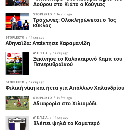
Δούρου στο Κιάτο ο Κούγιας
STOPLEKTO
14 έτη ago
Τράχωνες: Ολοκληρώνεται ο 1ος
κύκλος
STOPLEKTO
14 έτη ago
Αθηναΐδα: Απέκτησε Καραμανίδη
A' Ε.Π.Σ.Α.
14 έτη ago
Ξεκίνησε το Καλοκαιρινό Καμπ του
Πανερυθραϊκού
STOPLEKTO
14 έτη ago
Φιλική νίκη και ήττα για Απόλλων Χαλανδρίου
STOPLEKTO
14 έτη ago
Αδιαφορία στο Χιλιομόδι
A' Ε.Π.Σ.Α.
14 έτη ago
Βλέπει ψηλά το Καματερό