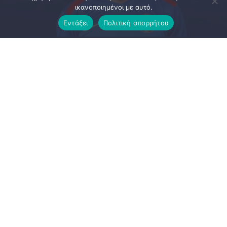
ικανοποιημένοι με αυτό.
Εντάξει
Πολιτική απορρήτου
Η διοίκηση της Αμφιάλης προχώρησε δυναμικά κ ένταξε
στην ομάδα της τον Νίκο Λέκκα, ο οποίος προέρχεται από
«γεμάτη», αλλά και εξαιρετική χρονιά με τα χρώματα του
Αχαρναϊκού. Ο 35χρονος μεσοεπιθετικός είχε 29
συμμετοχές και 19 γκολ στο Πρωτάθλημα της Α’
ΕΠΣΑΝΑ, αποτελώντας το «πρώτο βιολί» στην πορεία
πρωταθλητισμού των πράσινων.
Μόλις πρόπερσι ο αριστεροπόδαρος άσος αγωνιζόταν σε
επίπεδο Γ’ Εθνικής με τη φανέλα του Ηλυσιακού . Με αυτή
τη μεταγραφή η ομάδα της Αμφιάλης μπορεί να κάνει τη
διαφορά δίνοντας ταχύτητα τεχνική κ δημιουργικότητα στο
επιθετικό κομμάτι της ομάδας μας .