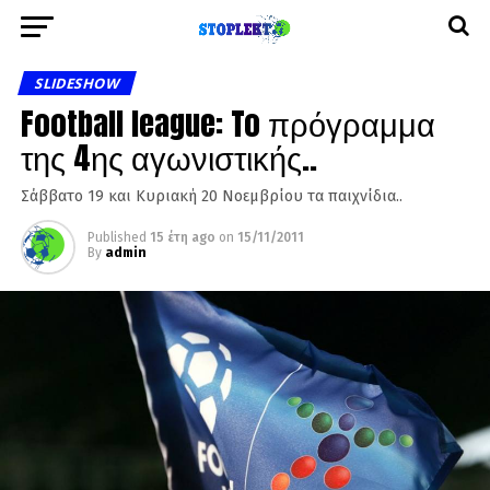
SLIDESHOW
Football league: To πρόγραμμα
της 4ης αγωνιστικής..
Σάββατο 19 και Κυριακή 20 Νοεμβρίου τα παιχνίδια..
Published
15 έτη ago
on
15/11/2011
By
admin