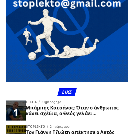
LIKE
Ε.Π.Σ.Α
3 ημέρες ago
Μπάμπης Κατσάνος: Όταν ο άνθρωπος
κάνει σχέδια, ο Θεός γελάει…
STOPLEKTO
2 ημέρες ago
Τον Γιάννη Τζιώτη απέκτησε ο Αετός