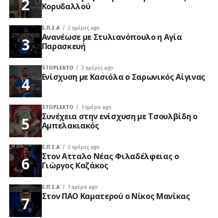
Κορυδαλλού
Ε.Π.Σ.Α
2 ημέρες ago
Ανανέωσε με Στυλιανόπουλο η Αγία
Παρασκευή
STOPLEKTO
2 ημέρες ago
Ενίσχυση με Κασιόλα ο Σαρωνικός Αίγινας
STOPLEKTO
1 ημέρα ago
Συνέχεια στην ενίσχυση με Τσουλβίδη ο
Αμπελακιακός
Ε.Π.Σ.Α
2 ημέρες ago
Στον Ατταλο Νέας Φιλαδέλφειας ο
Γιώργος Καζάκος
Ε.Π.Σ.Α
1 ημέρα ago
Στον ΠΑΟ Καματερού ο Νίκος Μανίκας