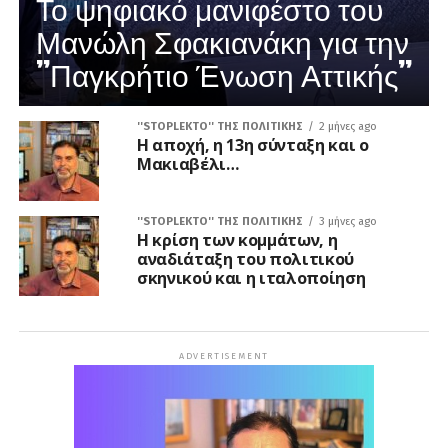
Το ψηφιακό μανιφέστο του
Μανώλη Σφακιανάκη για την
”Παγκρήτιο Ένωση Αττικής”
''STOPLEKTO'' ΤΗΣ ΠΟΛΙΤΙΚΗΣ
2 μήνες ago
Η αποχή, η 13η σύνταξη και ο
Μακιαβέλι…
''STOPLEKTO'' ΤΗΣ ΠΟΛΙΤΙΚΗΣ
3 μήνες ago
Η κρίση των κομμάτων, η
αναδιάταξη του πολιτικού
σκηνικού και η ιταλοποίηση
ADVERTISEMENT