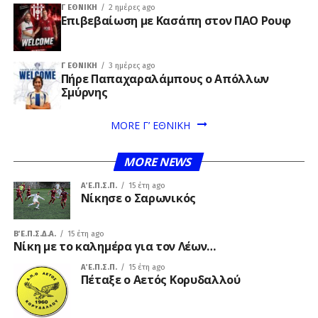
Γ ΕΘΝΙΚΉ
2 ημέρες ago
Επιβεβαίωση με Κασάπη στον ΠΑΟ Ρουφ
Γ ΕΘΝΙΚΉ
3 ημέρες ago
Πήρε Παπαχαραλάμπους ο Απόλλων
Σμύρνης
MORE Γ’ ΕΘΝΙΚΗ
MORE NEWS
Α΄ Ε.Π.Σ.Π.
15 έτη ago
Νίκησε ο Σαρωνικός
Β΄ Ε.Π.Σ.Δ.Α.
15 έτη ago
Νίκη με το καλημέρα για τον Λέων…
Α΄ Ε.Π.Σ.Π.
15 έτη ago
Πέταξε ο Αετός Κορυδαλλού