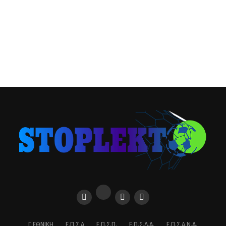
Γ ΕΘΝΙΚΉ
Ε.Π.Σ.Α
Ε.Π.Σ.Π.
Ε.Π.Σ.Δ.Α.
Ε.Π.Σ.Α.Ν.Α.