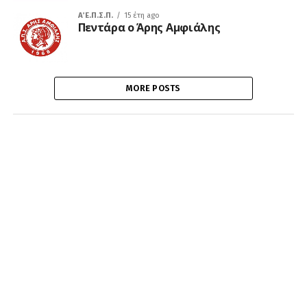
Α΄ Ε.Π.Σ.Π.
15 έτη ago
Πεντάρα ο Άρης Αμφιάλης
MORE POSTS