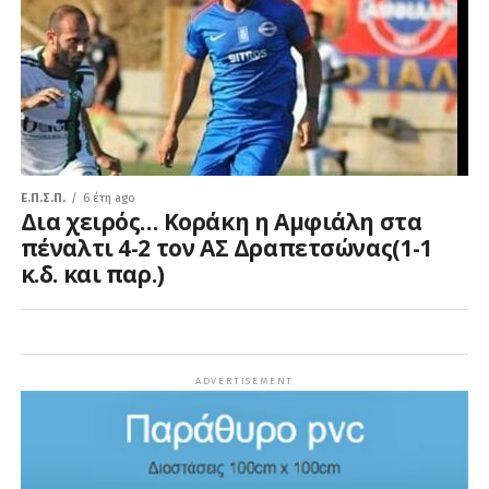
Ε.Π.Σ.Π.
6 έτη ago
Δια χειρός… Κοράκη η Αμφιάλη στα
πέναλτι 4-2 τον ΑΣ Δραπετσώνας(1-1
κ.δ. και παρ.)
ADVERTISEMENT