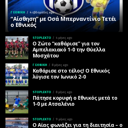
Γ ΕΘΝΙΚΉ
4 εβδομάδες ago
“Αίσθηση” με Οσά Μπερναντίνιο Τετέι
ο Εθνικός
STOPLEKTO
4 μήνες ago
Ο Ζώτο “καθάρισε” για τον
Αμπελακιακό 1-0 την Θύελλα
Μοσχάτου
Γ ΕΘΝΙΚΉ
8 μήνες ago
Καθάρισε στο τέλος! Ο Εθνικός
λύγισε τον Ιωνικό 2-0
STOPLEKTO
8 μήνες ago
Πάτησε κορυφή ο Εθνικός μετά το
1-0 με Ατσαλένιο
STOPLEKTO
9 μήνες ago
Ο Αίας φωνάζει για τη διαιτησία – ο