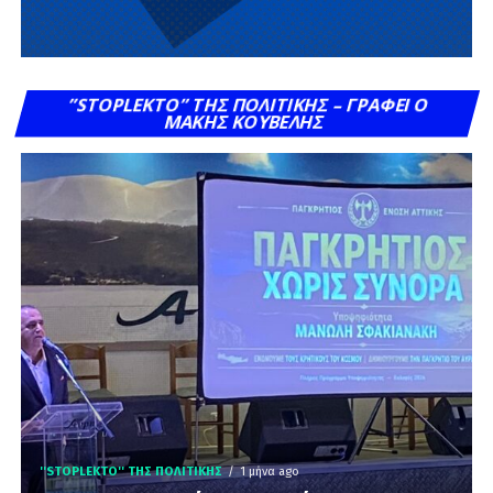
”STOPLEKTO” ΤΗΣ ΠΟΛΙΤΙΚΗΣ – ΓΡΆΦΕΙ Ο
ΜΆΚΗΣ ΚΟΥΒΈΛΗΣ
''STOPLEKTO'' ΤΗΣ ΠΟΛΙΤΙΚΗΣ
1 μήνα ago