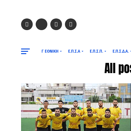
Γ ΕΘΝΙΚΉ
Ε.Π.Σ.Α
Ε.Π.Σ.Π.
Ε.Π.Σ.Δ.Α.
All p