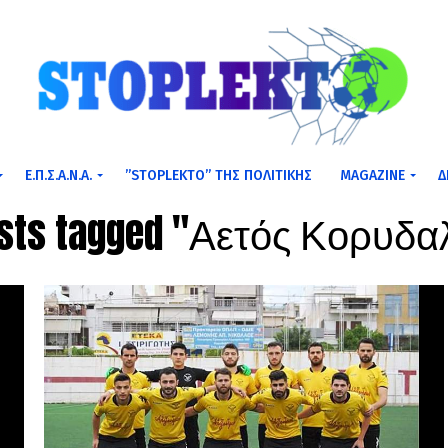
Ε.Π.Σ.Α.Ν.Α.
”STOPLEKTO” ΤΗΣ ΠΟΛΙΤΙΚΗΣ
MAGAZINE
Δ
osts tagged "Αετός Κορυδ