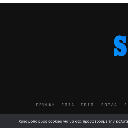
Γ ΕΘΝΙΚΉ
Ε.Π.Σ.Α
Ε.Π.Σ.Π.
Ε.Π.Σ.Δ.Α.
Ε.
Χρησιμοποιούμε cookies για να σας προσφέρουμε την καλύτερ