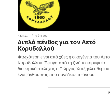
Α΄ Ε.Π.Σ.Π.
10 έτη ago
Διπλό πένθος για τον Αετό
Κορυδαλλού
Φτωχότερη είναι από χθες η οικογένεια του Αετ
Κορυδαλλού. Έφυγε από τη ζωή το κορυφαίο
διοικητικό στέλεχος ο Γιώργος Χατζηελευθερίου
ένας άνθρωπος που συνέδεσε το όνομα...