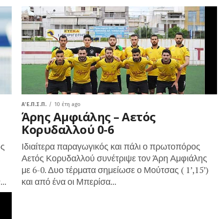
Α΄ Ε.Π.Σ.Π.
10 έτη ago
Άρης Αμφιάλης – Αετός
Κορυδαλλού 0-6
ός
Ιδιαίτερα παραγωγικός και πάλι ο πρωτοπόρος
Αετός Κορυδαλλού συνέτριψε τον Άρη Αμφιάλης
με 6-0. Δυο τέρματα σημείωσε ο Μούτσας ( 1’,15’)
..
και από ένα οι Μπερίσα...