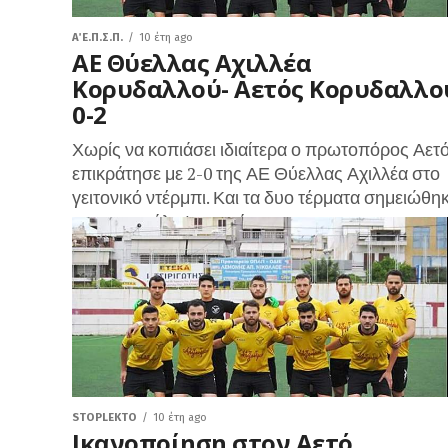
Α΄ Ε.Π.Σ.Π.
10 έτη ago
ΑΕ Θύελλας Αχιλλέα
Κορυδαλλού- Αετός Κορυδαλλο
0-2
Χωρίς να κοπιάσει ιδιαίτερα ο πρωτοπόρος Αετ
επικράτησε με 2-0 της ΑΕ Θύελλας Αχιλλέα στο
γειτονικό ντέρμπι. Και τα δυο τέρματα σημειώθη
στην επανάληψη , από...
STOPLEKTO
10 έτη ago
Ικανοποίηση στον Αετό