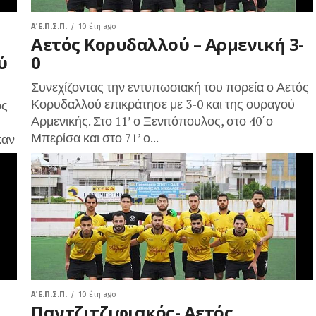
Α΄ Ε.Π.Σ.Π.
10 έτη ago
Αετός Κορυδαλλού – Αρμενική 3-
ύ
0
Συνεχίζοντας την εντυπωσιακή του πορεία ο Αετός
Κορυδαλλού επικράτησε με 3-0 και της ουραγού
ός
Αρμενικής. Στο 11’ ο Ξενιτόπουλος, στο 40΄ο
Μπερίσα και στο 71’ ο...
καν
Α΄ Ε.Π.Σ.Π.
10 έτη ago
Παντζιτζιφιακός- Αετός