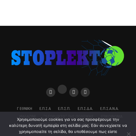
Γ ΕΘΝΙΚΉ
Ε.Π.Σ.Α
Ε.Π.Σ.Π.
Ε.Π.Σ.Δ.Α.
Ε.Π.Σ.Α.Ν.Α.
MAGAZINE
”STOPLEKTO” ΤΗΣ ΠΟΛΙΤΙΚΗΣ
ΕΠΙΚΟΙΝΩΝΊΑ
Χρησιμοποιούμε cookies για να σας προσφέρουμε την
ΌΡΟΙ ΧΡΉΣΗΣ – ΠΟΛΙΤΙΚΉ ΑΠΟΡΡΉΤΟΥ
καλύτερη δυνατή εμπειρία στη σελίδα μας. Εάν συνεχίσετε να
χρησιμοποιείτε τη σελίδα, θα υποθέσουμε πως είστε