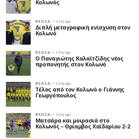
Κολωνός
Β΄ Ε.Π.Σ.Α.
4 έτη ago
Διπλή μεταγραφική ενίσχυση στον
Κολωνό
Β΄ Ε.Π.Σ.Α.
4 έτη ago
Ο Παναγιώτης Καλαϊτζίδης νέος
προπονητής στον Κολωνό
Β΄ Ε.Π.Σ.Α.
4 έτη ago
Τέλος από τον Κολωνό ο Γιάννης
Γεωργόπουλος
Β΄ Ε.Π.Σ.Α.
4 έτη ago
Ματσάρα και μοιρασιά στο
Κολωνός – Θρίαμβος Χαϊδαρίου 2-2