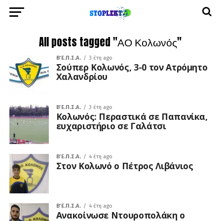
All posts tagged "ΑΟ Κολωνός"
Β΄ Ε.Π.Σ.Α.
3 έτη ago
Σούπερ Κολωνός, 3-0 τον Ατρόμητο
Χαλανδρίου
Β΄ Ε.Π.Σ.Α.
3 έτη ago
Κολωνός: Περαστικά σε Παπανίκα,
ευχαριστήριο σε Γαλάτσι
Β΄ Ε.Π.Σ.Α.
4 έτη ago
Στον Κολωνό ο Πέτρος Λιβάνιος
Β΄ Ε.Π.Σ.Α.
4 έτη ago
Ανακοίνωσε Ντουροπολάκη ο