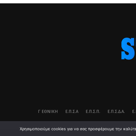
Γ ΕΘΝΙΚΉ
Ε.Π.Σ.Α
Ε.Π.Σ.Π.
Ε.Π.Σ.Δ.Α.
Ε.
Χρησιμοποιούμε cookies για να σας προσφέρουμε την καλύτερ