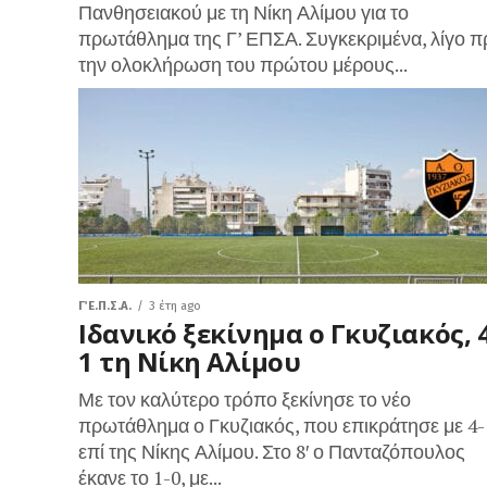
Πανθησειακού με τη Νίκη Αλίμου για το
πρωτάθλημα της Γ’ ΕΠΣΑ. Συγκεκριμένα, λίγο π
την ολοκλήρωση του πρώτου μέρους...
Γ΄ Ε.Π.Σ.Α.
3 έτη ago
Ιδανικό ξεκίνημα ο Γκυζιακός, 4
1 τη Νίκη Αλίμου
Με τον καλύτερο τρόπο ξεκίνησε το νέο
πρωτάθλημα ο Γκυζιακός, που επικράτησε με 4-
επί της Νίκης Αλίμου. Στο 8′ ο Πανταζόπουλος
έκανε το 1-0, με...