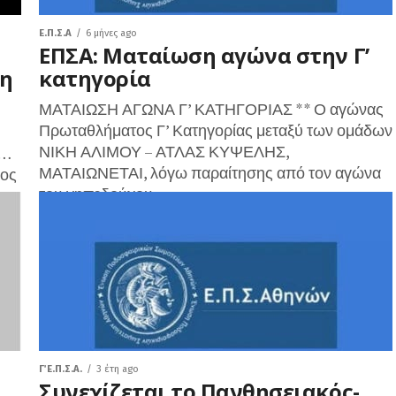
Ε.Π.Σ.Α
6 μήνες ago
ΕΠΣΑ: Ματαίωση αγώνα στην Γ’
ση
κατηγορία
ΜΑΤΑΙΩΣΗ ΑΓΩΝΑ Γ’ ΚΑΤΗΓΟΡΙΑΣ ** Ο αγώνας
Πρωταθλήματος Γ’ Κατηγορίας μεταξύ των ομάδων
ΝΙΚΗ ΑΛΙΜΟΥ – ΑΤΛΑΣ ΚΥΨΕΛΗΣ,
υ…
ΜΑΤΑΙΩΝΕΤΑΙ, λόγω παραίτησης από τον αγώνα
ρος
του γηπεδούχου...
Γ΄ Ε.Π.Σ.Α.
3 έτη ago
Συνεχίζεται το Πανθησειακός-