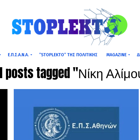
Ε.Π.Σ.Α.Ν.Α.
”STOPLEKTO” ΤΗΣ ΠΟΛΙΤΙΚΗΣ
MAGAZINE
Δ
ll posts tagged "Νίκη Αλίμο