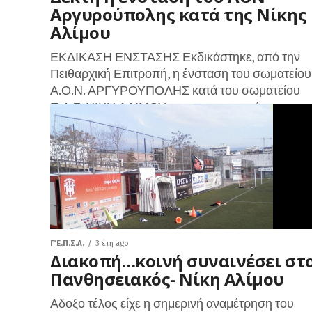
Αργυρούπολης κατά της Νίκης
Αλίμου
ΕΚΔΙΚΑΣΗ ΕΝΣΤΑΣΗΣ Εκδικάστηκε, από την
Πειθαρχική Επιτροπή, η ένσταση του σωματείου
Α.Ο.Ν. ΑΡΓΥΡΟΥΠΟΛΗΣ κατά του σωματείου
Π.Α.Σ. ΝΙΚΗ ΑΛΙΜΟΥ, για αντικανονική συμμετο
ποδοσφαιριστή, στον μεταξύ τους...
Γ΄ Ε.Π.Σ.Α.
3 έτη ago
Διακοπή…κοινή συναινέσει στ
Πανθησειακός- Νίκη Αλίμου
Αδοξο τέλος είχε η σημερινή αναμέτρηση του