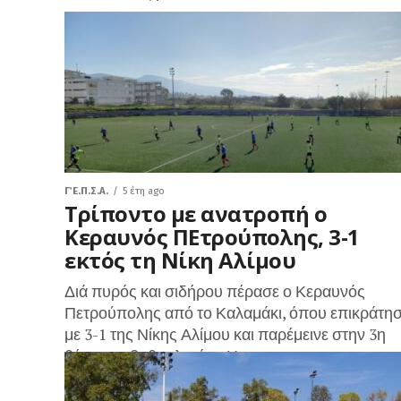
Γ΄ Ε.Π.Σ.Α.
5 έτη ago
Τρίποντο με ανατροπή ο
Κεραυνός ΠΕτρούπολης, 3-1
εκτός τη Νίκη Αλίμου
Διά πυρός και σιδήρου πέρασε ο Κεραυνός
Πετρούπολης από το Καλαμάκι, όπου επικράτη
με 3-1 της Νίκης Αλίμου και παρέμεινε στην 3η
θέση της βαθμολογίας. Η...