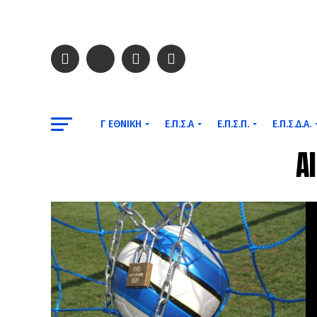
Γ ΕΘΝΙΚΉ
Ε.Π.Σ.Α
Ε.Π.Σ.Π.
Ε.Π.Σ.Δ.Α.
A