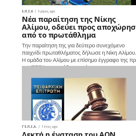
Ε.Π.Σ.Α
5 μήνες ago
Νέα παραίτηση της Νίκης
Αλίμου, οδεύει προς αποχώρη
από το πρωτάθλημα
Την παραίτηση της για δεύτερο συνεχόμενο
παιχνίδι πρωταθλήματος δήλωσε η Νίκη Αλίμο
Η ομάδα του Αλίμου με επίσημο έγγραφο της π
την ΕΠΣΑ παραιτήθηκε από τον...
Γ΄ Ε.Π.Σ.Α.
1 έτος ago
Δεκτή η ένσταση του ΑΟΝ