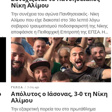
Νίκη Αλίμου
Την συνέχεια του αγώνα Πανθησειακός- Νίκη
Αλίμου που είχε διακοπεί στο 38ο λεπτό λόγω
σοβαρού τραυματισμού ποδοσφαιριστή της Νίκης
αποφάσισε η Πειθαρχική Επιτροπή της ΕΠΣΑ. Η...
χή
Γ΄ Ε.Π.Σ.Α.
3 έτη ago
ο
Απόλυτος ο Ιάσονας, 3-0 τη Νίκη
Αλίμου
Την εξαιρετική πορεία του στο πρωτάθλημα