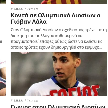
A' Ε.Π.Σ.Α.
7 έτη ago
Κοντά σε Ολυμπιακό Λιοσίων ο
Γιόβαν Λάλα
Στον Ολυμπιακό Λιοσίων ο σχεδιασμός τρέχει με τη
διοίκηση του συλλόγου καθημερινά να
ι
πραγματοποιεί επαφές ούτως ώστε να κλείσει τις
όποιες τρύπες έχουν δημιουργηθεί στο έμψυχο...
A' Ε.Π.Σ.Α.
7 έτη ago
Γωγιος στον Ολυμπιακό Λιοσίων