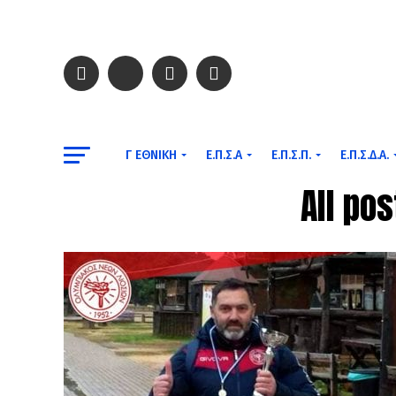
Γ ΕΘΝΙΚΉ
Ε.Π.Σ.Α
Ε.Π.Σ.Π.
Ε.Π.Σ.Δ.Α.
All po