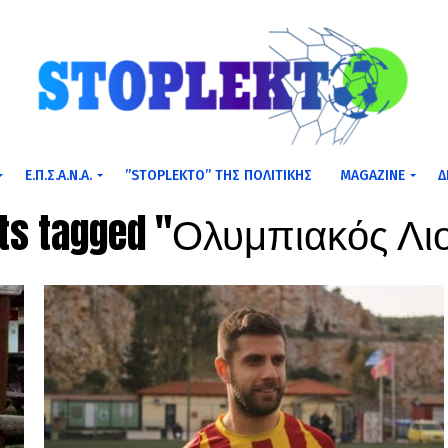
Ε.Π.Σ.Α.Ν.Α.
”STOPLEKTO” ΤΗΣ ΠΟΛΙΤΙΚΗΣ
MAGAZINE
Δ
sts tagged "Ολυμπιακός Λ