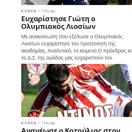
A' Ε.Π.Σ.Α.
7 έτη ago
Ευχαρίστησε Γιώτη ο
Ολυμπιακός Λιοσίων
Με ανακοίνωση που εξέδωσε ο Ολυμπιακός
Λιοσίων ευχαρίστησε τον προπονητή της
ακαδημίας. Αναλυτικά, το κειμενο Ο πρόεδρος κα
το Δ.Σ. της ομάδας μας ευχαριστούν τον
προπονητή...
A' Ε.Π.Σ.Α.
7 έτη ago
Ανανέωσε ο Κοτούλιας στον