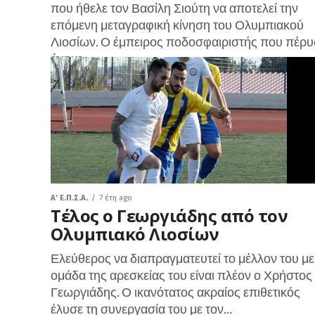
που ήθελε τον Βασίλη Σιούτη να αποτελεί την
επόμενη μεταγραφική κίνηση του Ολυμπιακού
Λιοσίων. Ο έμπειρος ποδοσφαιριστής που πέρυ
άνηκε...
A' Ε.Π.Σ.Α.
7 έτη ago
Τέλος ο Γεωργιάδης από τον
Ολυμπιακό Λιοσίων
Ελεύθερος να διαπραγματευτεί το μέλλον του με
ομάδα της αρεσκείας του είναι πλέον ο Χρήστος
Γεωργιάδης. Ο ικανότατος ακραίος επιθετικός
έλυσε τη συνεργασία του με τον...