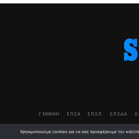
Γ ΕΘΝΙΚΉ
Ε.Π.Σ.Α
Ε.Π.Σ.Π.
Ε.Π.Σ.Δ.Α.
Ε.
Χρησιμοποιούμε cookies για να σας προσφέρουμε την καλύτερ