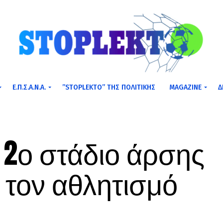
Ε.Π.Σ.Α.Ν.Α.
”STOPLEKTO” ΤΗΣ ΠΟΛΙΤΙΚΗΣ
MAGAZINE
Δ
 2ο στάδιο άρσης
 τον αθλητισμό