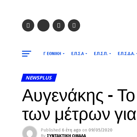
Γ ΕΘΝΙΚΉ
Ε.Π.Σ.Α
Ε.Π.Σ.Π.
Ε.Π.Σ.Δ.Α.
NEWSPLUS
Αυγενάκης – Το
των μέτρων για
Published
6 έτη ago
on
09/05/2020
By
ΣΥΝΤΑΚΤΙΚΗ ΟΜΑΔΑ