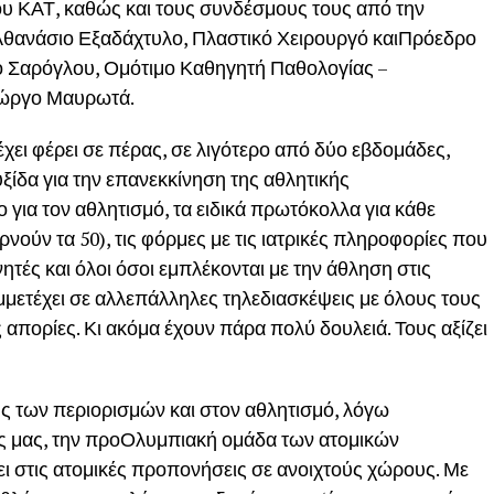
ου ΚΑΤ, καθώς και τους συνδέσμους τους από την
Αθανάσιο Εξαδάχτυλο, Πλαστικό Χειρουργό καιΠρόεδρο
ιο Σαρόγλου, Ομότιμο Καθηγητή Παθολογίας –
ιώργο Μαυρωτά.
χει φέρει σε πέρας, σε λιγότερο από δύο εβδομάδες,
ξίδα για την επανεκκίνηση της αθλητικής
 για τον αθλητισμό, τα ειδικά πρωτόκολλα για κάθε
νούν τα 50), τις φόρμες με τις ιατρικές πληροφορίες που
τές και όλοι όσοι εμπλέκονται με την άθληση στις
μμετέχει σε αλλεπάλληλες τηλεδιασκέψεις με όλους τους
 απορίες. Κι ακόμα έχουν πάρα πολύ δουλειά. Τους αξίζει
ς των περιορισμών και στον αθλητισμό, λόγω
ές μας, την προΟλυμπιακή ομάδα των ατομικών
ει στις ατομικές προπονήσεις σε ανοιχτούς χώρους. Με