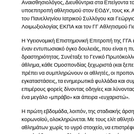
Αναισθησιολόγος, Διευθύντρια στα Επείγοντα τ
υποεπιτροπή αθλητισμού στον ΕΟΔΥ, τους κκ. 
του Πανελληνίου Ιατρικού Συλλόγου και Γεώργ
Λοιμωξιολογίας ΕΚΠΑ και τον ΓΓ Αθλητισμού Γ
Η Υγειονομική Επιστημονική Επιτροπή της ΓΓΑ έ
έναν εντυπωσιακό όγκο δουλειάς, που είναι η πυ
δραστηριότητας. Συνέταξε το Γενικό Πρωτόκολλο
άθλημα, κάθε Ομοσπονδίας ξεχωριστά (και ξεπερ
πρέπει να συμπληρώνουν οι αθλητές, οι προπονη
εγκαταστάσεις, τα ενημερωτικά φυλλάδια και συ
επιμέρους φορείς δίνοντας οδηγίες και λύνοντας
ένα μεγάλο «μπράβο» και άπειρα «ευχαριστώ».
Η πρώτη εβδομάδα, λοιπόν, της σταδιακής άρση
κορωνοϊού, ολοκληρώνεται. Με τους ελίτ αθλητ
αθλημάτων χωρίς το υγρό στοιχείο, να επιστρέφ