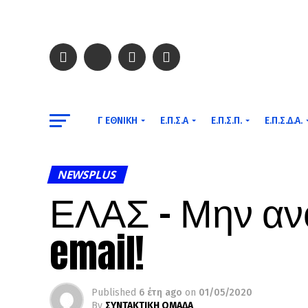
Γ ΕΘΝΙΚΉ
Ε.Π.Σ.Α
Ε.Π.Σ.Π.
Ε.Π.Σ.Δ.Α.
NEWSPLUS
ΕΛΑΣ – Μην ανο
email!
Published
6 έτη ago
on
01/05/2020
By
ΣΥΝΤΑΚΤΙΚΗ ΟΜΑΔΑ