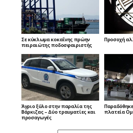
Σε κύκλωμα κοκαΐνης πρώην
Προσοχή αλλ
πειραιώτης ποδοσφαιριστής
Άγριο ξύλο στην παραλία της
Παραδόθηκε
Βάρκιζας – Δύο τραυματίες και
πλατεία Ομο
προσαγωγές