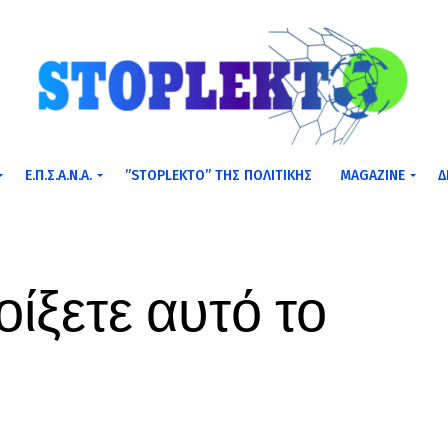
Ε.Π.Σ.Α.Ν.Α.
”STOPLEKTO” ΤΗΣ ΠΟΛΙΤΙΚΗΣ
MAGAZINE
Δ
ίξετε αυτό το