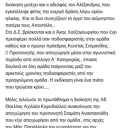
διοίκηση μετέχει και ο αδελφός του Αλέξανδρος που
εγκατέλειψε φέτος την ενεργό δράση λόγω ορίου
ηλικίας . Και οι δυο συνεχίζουν το έργο του αείμνηστου
πατέρα τους Αποστόλη .
Στο Δ.Σ. βρίσκονται και ο Άκης Χατζηγεωργίου που έχει
προσφέρει πολλά σαν ποδοσφαιριστής στην ομάδα
καθώς και ο πρώην πρόεδρος Κώστας Σισμανίδης .
 Προπονητής που αποχώρησε μέσα στην αγωνιστική
περίοδο από σύλλογο Α΄ Κατηγορίας , έπιασε
δουλειά σε όλη ομάδα παίρνοντας μαζί του
αρκετούς χρονίτες ποδοσφαιριστές από την
προηγούμενη ομάδα . Η εκδίκηση είναι ένα πιάτο
που τρώγεται κρύο….
Μόλις τελείωσε το πρωτάθλημα η διοίκηση της ΑΕ
Θύελλας Αχιλλέα Κορυδαλλού ανακοίνωσε την
αποχώρηση του προπονητή Σταμάτη Αναστασιάδη
που είχε αποχωρήσει από την ομάδα , στις αρχές
του Μάη. Παράλληλα τον ευχαρίστησε για την