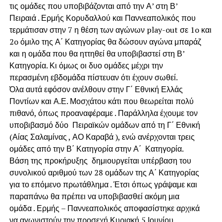
τις ομάδες που υποβιβάζονται από την Α’ στη Β’
Πειραιά . Ερμής Κορυδαλλού και Παννεαπολικός που
τερμάτισαν στην 7 η θέση των αγώνων play-out σε 1o και
2o όμιλο της Α΄ Κατηγορίας θα δώσουν αγώνα μπαράζ
και η ομάδα που θα ηττηθεί θα υποβιβαστεί στη Β’
Κατηγορία. Κι όμως οι δυο ομάδες μέχρι την
περασμένη εβδομάδα πίστευαν ότι έχουν σωθεί.
Όλα αυτά εφόσον ανέλθουν στην Γ΄ Εθνική Ελλάς
Ποντίων και Α.Ε. Μοσχάτου κάτι που θεωρείται πολύ
πιθανό, όπως προαναφέραμε . Παράλληλα έχουμε τον
υποβιβασμό δύο Πειραϊκών ομάδων από τη Γ΄ Εθνική
(Αίας Σαλαμίνας , ΑΟ Καραβά ), ενώ ανέρχονται τρεις
ομάδες από την Β΄ Κατηγορία στην Α΄ Κατηγορία.
Βάση της προκήρυξης δημιουργείται υπέρβαση του
συνολικού αριθμού των 28 ομάδων της Α΄ Κατηγορίας
για το επόμενο πρωτάθλημα . Έτσι όπως γράψαμε και
παραπάνω θα πρέπει να υποβιβασθεί ακόμη μια
ομάδα . Ερμής – Παννεαπολικός αποφασίστηκε αρχικά
να αγωνιστούν την προσεχή Κυριακή 5 Ιουνίου.