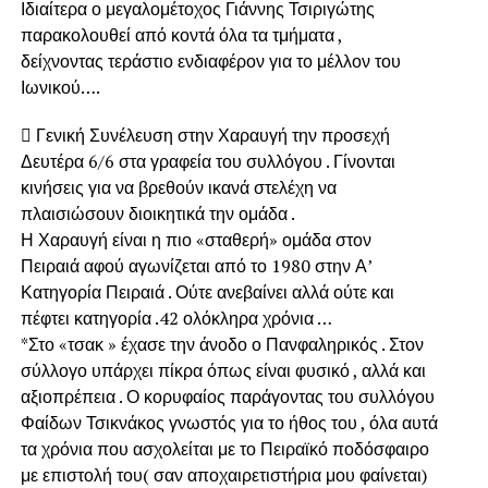
Ιδιαίτερα ο μεγαλομέτοχος Γιάννης Τσιριγώτης
παρακολουθεί από κοντά όλα τα τμήματα ,
δείχνοντας τεράστιο ενδιαφέρον για το μέλλον του
Ιωνικού….
 Γενική Συνέλευση στην Χαραυγή την προσεχή
Δευτέρα 6/6 στα γραφεία του συλλόγου . Γίνονται
κινήσεις για να βρεθούν ικανά στελέχη να
πλαισιώσουν διοικητικά την ομάδα .
Η Χαραυγή είναι η πιο «σταθερή» ομάδα στον
Πειραιά αφού αγωνίζεται από το 1980 στην Α’
Κατηγορία Πειραιά . Ούτε ανεβαίνει αλλά ούτε και
πέφτει κατηγορία .42 ολόκληρα χρόνια …
*Στο «τσακ » έχασε την άνοδο ο Πανφαληρικός . Στον
σύλλογο υπάρχει πίκρα όπως είναι φυσικό , αλλά και
αξιοπρέπεια . Ο κορυφαίος παράγοντας του συλλόγου
Φαίδων Τσικνάκος γνωστός για το ήθος του , όλα αυτά
τα χρόνια που ασχολείται με το Πειραϊκό ποδόσφαιρο
με επιστολή του( σαν αποχαιρετιστήρια μου φαίνεται)