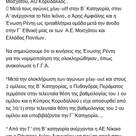
Μοσχάτου, ΑΟ Κορυδαλλός .
 Μετά τους αγώνες play-off στην Β΄ Κατηγορία, στην
Α’ ανέρχονται το Νέο Ικόνιο , ο Άρης Αμφιάλης και η
Ένωση Ρέντη ως τριταθλήτρια ομάδα μετά την άνοδο
στην Γ΄ Εθνική μιας εκ των Α.Ε. Μοσχάτου και
Ελλάδας Ποντίων .
Να σημειώσουμε ότι οι κινήσεις της Ένωσης Ρέντη
για την νομιμοποίηση της ολοκληρώθηκαν , όπως
ανακοίνωσε η Γ.Γ.Α.
*Μετά την ολοκλήρωση των αγώνων play-out και στους
2 ομίλους της Β΄ Κατηγορίας, ο Πυθαγόρας Περάματος
τερμάτισε στην τελευταία θέση της βαθμολογίας του 1 ου
ομίλου και η Κύπρος Κορυδαλλού ( είχε αποσυρθεί από
τις 30/1) στην τελευταία θέση της βαθμολογίας του 2 ου
ομίλου και υποβιβάζονται την Γ΄ Κατηγορία….
* Από την Γ’ στη Β’ κατηγορία ανέρχονται η ΑΕ Νίκαια
και ο Πήγασος Αγίου Διονυσίου για πρώτη φορά στην