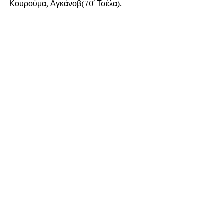
Κουρούμα, Αγκάνοβ(70′ Τσέλα).