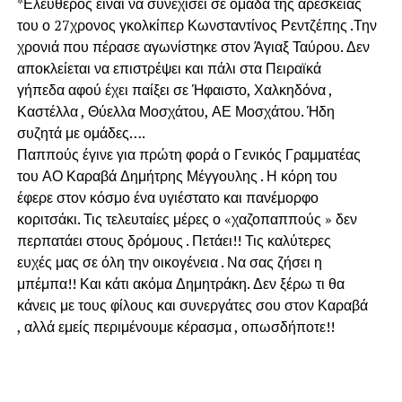
*Ελεύθερος είναι να συνεχίσει σε ομάδα της αρεσκείας
του ο 27χρονος γκολκίπερ Κωνσταντίνος Ρεντζέπης .Την
χρονιά που πέρασε αγωνίστηκε στον Άγιαξ Ταύρου. Δεν
αποκλείεται να επιστρέψει και πάλι στα Πειραϊκά
γήπεδα αφού έχει παίξει σε Ήφαιστο, Χαλκηδόνα ,
Καστέλλα , Θύελλα Μοσχάτου, ΑΕ Μοσχάτου. Ήδη
συζητά με ομάδες….
Παππούς έγινε για πρώτη φορά ο Γενικός Γραμματέας
του ΑΟ Καραβά Δημήτρης Μέγγουλης . Η κόρη του
έφερε στον κόσμο ένα υγιέστατο και πανέμορφο
κοριτσάκι. Τις τελευταίες μέρες ο «χαζοπαππούς » δεν
περπατάει στους δρόμους . Πετάει!! Τις καλύτερες
ευχές μας σε όλη την οικογένεια . Να σας ζήσει η
μπέμπα!! Και κάτι ακόμα Δημητράκη. Δεν ξέρω τι θα
κάνεις με τους φίλους και συνεργάτες σου στον Καραβά
, αλλά εμείς περιμένουμε κέρασμα , οπωσδήποτε!!