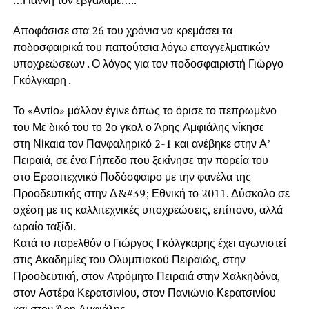
Αποφάσισε στα 26 του χρόνια να κρεμάσει τα
ποδοσφαιρικά του παπούτσια λόγω επαγγελματικών
υποχρεώσεων . Ο λόγος για τον ποδοσφαιριστή Γιώργο
Γκόλγκαρη .
Το «Αντίο» μάλλον έγινε όπως το όρισε το πεπρωμένο
του Με δικό του το 2ο γκολ ο Άρης Αμφιάλης νίκησε
στη Νίκαια τον Πανφαληρικό 2-1 και ανέβηκε στην Α’
Πειραιά, σε ένα Γήπεδο που ξεκίνησε την πορεία του
στο Ερασιτεχνικό Ποδόσφαιρο με την φανέλα της
Προοδευτικής στην Δ&#39; Εθνική το 2011. Δύσκολο σε
σχέση με τις καλλιτεχνικές υποχρεώσεις, επίπονο, αλλά
ωραίο ταξίδι.
Κατά το παρελθόν ο Γιώργος Γκόλγκαρης έχει αγωνιστεί
στις Ακαδημίες του Ολυμπιακού Πειραιώς, στην
Προοδευτική, στον Ατρόμητο Πειραιά στην Χαλκηδόνα,
στον Αστέρα Κερατσινίου, στον Πανιώνιο Κερατσινίου
και στον Άρη Αμφιάλης.