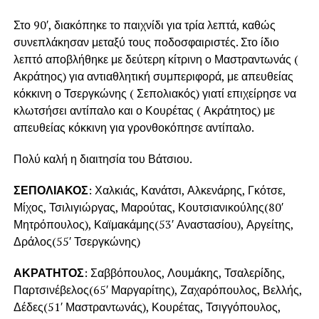
Στο 90′, διακόπηκε το παιχνίδι για τρία λεπτά, καθώς
συνεπλάκησαν μεταξύ τους ποδοσφαιριστές. Στο ίδιο
λεπτό αποβλήθηκε με δεύτερη κίτρινη ο Μαστραντωνάς (
Ακράτηος) για αντιαθλητική συμπεριφορά, με απευθείας
κόκκινη ο Τσεργκώνης ( Σεπολιακός) γιατί επιχείρησε να
κλωτσήσει αντίπαλο και ο Κουρέτας ( Ακράτητος) με
απευθείας κόκκινη για γρονθοκόπησε αντίπαλο.
Πολύ καλή η διαιτησία του Βάτσιου.
ΣΕΠΟΛΙΑΚΟΣ
: Χαλκιάς, Κανάτσι, Αλκενάρης, Γκότσε,
Μίχος, Τσιλιγιώργας, Μαρούτας, Κουτσιανικούλης(80′
Μητρόπουλος), Καϊμακάμης(53′ Αναστασίου), Αργείτης,
Δράλος(55′ Τσεργκώνης)
ΑΚΡΑΤΗΤΟΣ
: Σαββόπουλος, Λουμάκης, Τσαλερίδης,
Παρτσινέβελος(65′ Μαργαρίτης), Ζαχαρόπουλος, Βελλής,
Δέδες(51′ Μαστραντωνάς), Κουρέτας, Τσιγγόπουλος,