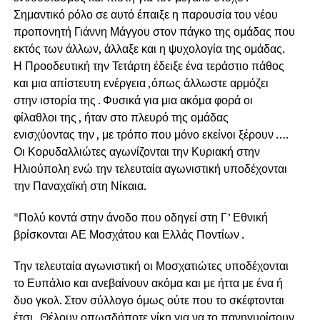
Σημαντικό ρόλο σε αυτό έπαιξε η παρουσία του νέου
προπονητή Γιάννη Μάγγου στον πάγκο της ομάδας που
εκτός των άλλων, άλλαξε και η ψυχολογία της ομάδας.
Η Προοδευτική την Τετάρτη έδειξε ένα τεράστιο πάθος
και μια απίστευτη ενέργεια ,όπως άλλωστε αρμόζει
στην ιστορία της . Φυσικά για μια ακόμα φορά οι
φίλαθλοι της , ήταν στο πλευρό της ομάδας
ενισχύοντας την , με τρόπο που μόνο εκείνοι ξέρουν ….
Οι Κορυδαλλιώτες αγωνίζονται την Κυριακή στην
Ηλιούπολη ενώ την τελευταία αγωνιστική υποδέχονται
την Παναχαϊκή στη Νίκαια.
*Πολύ κοντά στην άνοδο που οδηγεί στη Γ’ Εθνική
βρίσκονται ΑΕ Μοσχάτου και Ελλάς Ποντίων .
Την τελευταία αγωνιστική οι Μοσχατιώτες υποδέχονται
το Ευπάλιο και ανεβαίνουν ακόμα και με ήττα με ένα ή
δυο γκολ. Στον σύλλογο όμως ούτε που το σκέφτονται
έτσι . Θέλουν οπωσδήποτε νίκη για να το πανηγυρίσουν