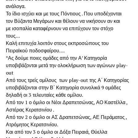
ανάλογα.
Το ίδιο ισχύει και με τους Πόντιους . Που υποδέχονται
τον Βύζαντα Μεγάρων και θέλουν να νικήσουν αν και
με ισοπαλία καταφέρνουν να επιτύχουν τον στόχο
τους…
Καλή επιτυχία λοιπόν στους εκπροσώπους του
Πειραϊκού ποδοσφαίρου….
*Ας δούμε ποιες ομάδες από την Α’ Κατηγορία
υποβιβάζονται μετά την ολοκλήρωση των αγώνων play-
out
Από τους τρείς ομίλους των play-out της Α΄ Κατηγορίας
υποβιβάζονται στην Β΄ Κατηγορία συνολικά 9 ομάδες
δηλαδή οι 3 τελευταίες κάθε ομίλου.
Από τον 1 ο όμιλο οι Νέοι Δραπετσώνας, ΑΟ Καστέλλα ,
Αστέρας Κερατσινίου .
Από τον 2 ο όμιλο οι ΑΣ Δραπετσώνας, ΑΕ Περάματος ,
Ατρόμητος Κερατσινίου.
Και από τον 3 ο όμιλο οι Δόξα Πειραιά, Θύελλα