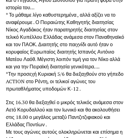
ιστορία του…
* Το μάθαμε λίγο καθυστερημένα , αλλά αξίζει να το
αναφέρουμε . Ο Πειραιώτης Καθηγητής διαιτησίας
Νίκος Αγαδάκος ήταν παρατηρητής διαιτησίας στον
τελικό Κυπέλλου Ελλάδας ανάμεσα στον Παναθηναϊκό
και τον ΠΑΟΚ. Διαιτητής στο παιχνίδι αυτό ήταν ο
κορυφαίος Ευρωπαίος διαιτητής Ισπανός Αντόνιο
Ματέου Λαόθ. Μέγιστη λοιπόν τιμή για τον Νίκο αλλά
και για την Πειραϊκή διαιτησία γενικότερα….
*Την προσεχή Κυριακή 5/6 θα διεξαχθούν στο γήπεδο
ACTION στο Ρέντη, οι τελικοί αγώνες του
πρωταθλήματος υποδομών Κ-12 .
Στις 16.30 θα διεξαχθεί ο μικρός τελικός ανάμεσα στον
Αετό Κορυδαλλού και τον Ιωνικό και θα ακολουθήσει
στις 18.00 ο μεγάλος μεταξύ Παντζιτζιφιακού και
Ελλάδας Ποντίων .
Με τους αγώνες αυτούς ολοκληρώνεται και επίσημα η