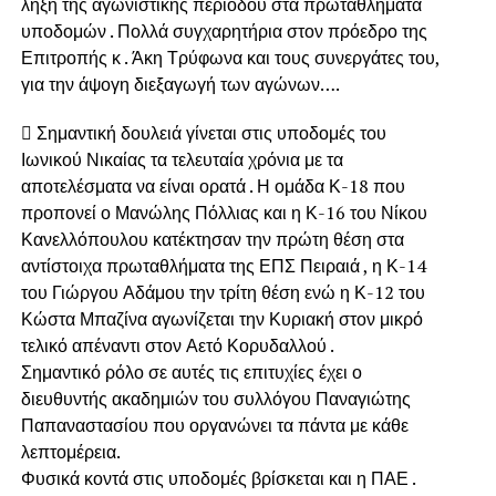
λήξη της αγωνιστικής περιόδου στα πρωταθλήματα
υποδομών . Πολλά συγχαρητήρια στον πρόεδρο της
Επιτροπής κ . Άκη Τρύφωνα και τους συνεργάτες του,
για την άψογη διεξαγωγή των αγώνων….
 Σημαντική δουλειά γίνεται στις υποδομές του
Ιωνικού Νικαίας τα τελευταία χρόνια με τα
αποτελέσματα να είναι ορατά . Η ομάδα Κ-18 που
προπονεί ο Μανώλης Πόλλιας και η Κ-16 του Νίκου
Κανελλόπουλου κατέκτησαν την πρώτη θέση στα
αντίστοιχα πρωταθλήματα της ΕΠΣ Πειραιά , η Κ-14
του Γιώργου Αδάμου την τρίτη θέση ενώ η Κ-12 του
Κώστα Μπαζίνα αγωνίζεται την Κυριακή στον μικρό
τελικό απέναντι στον Αετό Κορυδαλλού .
Σημαντικό ρόλο σε αυτές τις επιτυχίες έχει ο
διευθυντής ακαδημιών του συλλόγου Παναγιώτης
Παπαναστασίου που οργανώνει τα πάντα με κάθε
λεπτομέρεια.
Φυσικά κοντά στις υποδομές βρίσκεται και η ΠΑΕ .