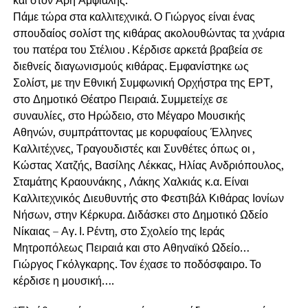
Πάμε τώρα στα καλλιτεχνικά. Ο Γιώργος είναι ένας
σπουδαίος σολίστ της κιθάρας ακολουθώντας τα χνάρια
του πατέρα του Στέλιου . Κέρδισε αρκετά βραβεία σε
διεθνείς διαγωνισμούς κιθάρας. Εμφανίστηκε ως
Σολίστ, με την Εθνική Συμφωνική Ορχήστρα της ΕΡΤ,
στο Δημοτικό Θέατρο Πειραιά. Συμμετείχε σε
συναυλίες, στο Ηρώδειο, στο Μέγαρο Μουσικής
Αθηνών, συμπράττοντας με κορυφαίους Έλληνες
Καλλιτέχνες, Τραγουδιστές και Συνθέτες όπως οι ,
Κώστας Χατζής, Βασίλης Λέκκας, Ηλίας Ανδριόπουλος,
Σταμάτης Κραουνάκης , Λάκης Χαλκιάς κ.α. Είναι
Καλλιτεχνικός Διευθυντής στο Φεστιβάλ Κιθάρας Ιονίων
Νήσων, στην Κέρκυρα. Διδάσκει στο Δημοτικό Ωδείο
Νίκαιας – Αγ. Ι. Ρέντη, στο Σχολείο της Ιεράς
Μητροπόλεως Πειραιά και στο Αθηναϊκό Ωδείο…
Γιώργος Γκόλγκαρης. Τον έχασε το ποδόσφαιρο. Το
κέρδισε η μουσική….