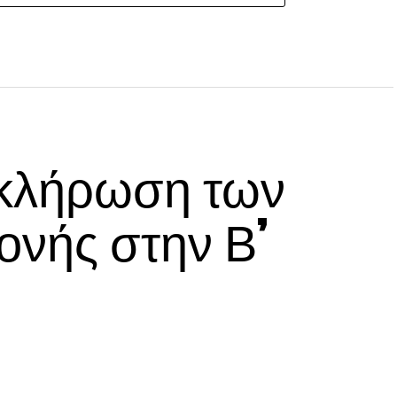
 κλήρωση των
νής στην Β’