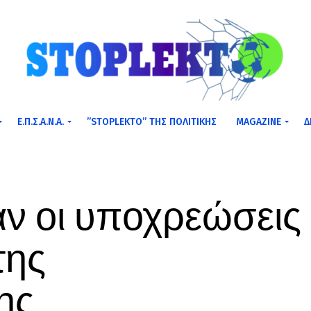
Ε.Π.Σ.Α.Ν.Α.
”STOPLEKTO” ΤΗΣ ΠΟΛΙΤΙΚΗΣ
MAGAZINE
Δ
ν οι υποχρεώσεις
της
ης