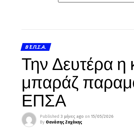
Β΄ Ε.Π.Σ.Α.
Την Δευτέρα η
μπαράζ παραμο
ΕΠΣΑ
Published
3 μήνες ago
on
15/05/2026
By
Θανάσης Ζαχάκης