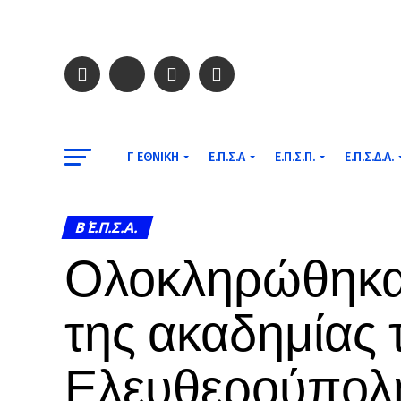
Γ ΕΘΝΙΚΉ
Ε.Π.Σ.Α
Ε.Π.Σ.Π.
Ε.Π.Σ.Δ.Α.
Β΄ Ε.Π.Σ.Α.
Ολοκληρώθηκα
της ακαδημίας 
Ελευθερούπολ