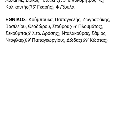
Καλικαντής(75′ Γκαρής), Φεϊζούλα.
ΕΘΝΙΚΟΣ:
Κούμπουλα, Παπαγγελής, Ζωγραφάκης,
Βασιλείου, Θεοδώρου, Σταύρου(63′ Πλουμάτος),
Σεκούμπα(5′ λ.τρ. Δρόσης), Νταλακούρας, Σάμιος,
Ντάφλας(69′ Παπαγεωργίου), Δώδας(69′ Κώστας).