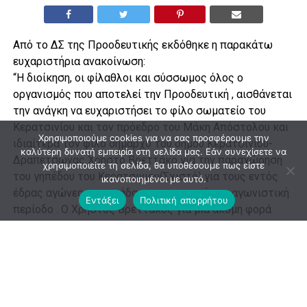
Από το ΔΣ της Προοδευτικής εκδόθηκε η παρακάτω
ευχαριστήρια ανακοίνωση:
“Η διοίκηση, οι φίλαθλοι και σύσσωμος όλος ο
οργανισμός που αποτελεί την Προοδευτική , αισθάνεται
την ανάγκη να ευχαριστήσει το φίλο σωματείο του
Κερατσινίου και τον πρόεδρο του Μάκη Απόστολου και
Χρησιμοποιούμε cookies για να σας προσφέρουμε την
ιδιαίτερα τον φίλο δήμαρχο του δήμου Κερατσινίου-
καλύτερη δυνατή εμπειρία στη σελίδα μας. Εάν συνεχίσετε να
Δραπετσωνας Χρήστο Βρεττάκο για την παραχώρηση
χρησιμοποιείτε τη σελίδα, θα υποθέσουμε πως είστε
του γηπέδου του Κερατσινιου(Σχιστό) για τους εντός
ικανοποιημένοι με αυτό.
έδρας αγώνες της ομάδας μας για αυτή την αγωνιστική
Εντάξει
Πολιτική απορρήτου
περίοδο . Ο Χρήστος Βρεττάκος για μια ακόμη φορά
αποδείχθηκε Κύριος καθώς ο λόγος του είναι
συμβόλαιο και τήρησε στο ακέραιο αυτό που είχε
διαμηνύσει τόσο στην διοικηση του ΑΠΟ Κερατσινι όσο
και στην διοίκηση της Προοδευτικής και στον πρόεδρο
μας Αντώνη Αραβαντινο . Τον ευχαριστούμε από τα