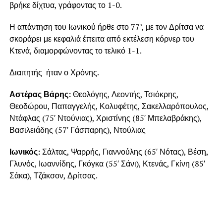
βρήκε δίχτυα, γράφοντας το 1-0.
Η απάντηση του Ιωνικού ήρθε στο 77’, με τον Δρίτσα να
σκοράρει με κεφαλιά έπειτα από εκτέλεση κόρνερ του
Κτενά, διαμορφώνοντας το τελικό 1-1.
Διαιτητής ήταν ο Χρόνης.
Αστέρας Βάρης:
Θεολόγης, Λεοντής, Τσιόκρης,
Θεοδώρου, Παπαγγελής, Κολυφέτης, Σακελλαρόπουλος,
Ντάφλας (75′ Ντούνιας), Χριστίνης (85′ Μπελαβράκης),
Βασιλειάδης (57′ Γάσπαρης), Ντούλιας
Ιωνικός:
Σάλτας, Ψαρρής, Γιαννούλης (65′ Νότας), Βέση,
Γλυνός, Ιωαννίδης, Γκόγκα (55′ Σάνι), Κτενάς, Γκίνη (85′
Σάκα), Τζάκσον, Δρίτσας.