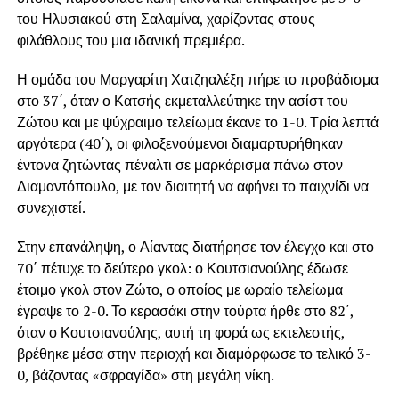
του Ηλυσιακού στη Σαλαμίνα, χαρίζοντας στους
φιλάθλους του μια ιδανική πρεμιέρα.
Η ομάδα του Μαργαρίτη Χατζηαλέξη πήρε το προβάδισμα
στο 37΄, όταν ο Κατσής εκμεταλλεύτηκε την ασίστ του
Ζώτου και με ψύχραιμο τελείωμα έκανε το 1-0. Τρία λεπτά
αργότερα (40΄), οι φιλοξενούμενοι διαμαρτυρήθηκαν
έντονα ζητώντας πέναλτι σε μαρκάρισμα πάνω στον
Διαμαντόπουλο, με τον διαιτητή να αφήνει το παιχνίδι να
συνεχιστεί.
Στην επανάληψη, ο Αίαντας διατήρησε τον έλεγχο και στο
70΄ πέτυχε το δεύτερο γκολ: ο Κουτσιανούλης έδωσε
έτοιμο γκολ στον Ζώτο, ο οποίος με ωραίο τελείωμα
έγραψε το 2-0. Το κερασάκι στην τούρτα ήρθε στο 82΄,
όταν ο Κουτσιανούλης, αυτή τη φορά ως εκτελεστής,
βρέθηκε μέσα στην περιοχή και διαμόρφωσε το τελικό 3-
0, βάζοντας «σφραγίδα» στη μεγάλη νίκη.