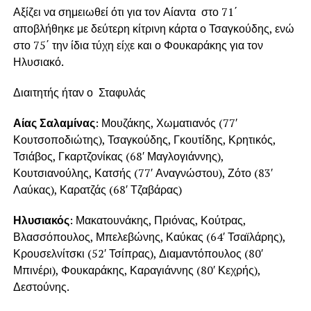
Αξίζει να σημειωθεί ότι για τον Αίαντα στο 71΄
αποβλήθηκε με δεύτερη κίτρινη κάρτα ο Τσαγκούδης, ενώ
στο 75΄ την ίδια τύχη είχε και ο Φουκαράκης για τον
Ηλυσιακό.
Διαιτητής ήταν ο Σταφυλάς
Αίας Σαλαμίνας
: Μουζάκης, Χωματιανός (77′
Κουτσοποδιώτης), Τσαγκούδης, Γκουτίδης, Κρητικός,
Τσιάβος, Γκαρτζονίκας (68′ Μαγλογιάννης),
Κουτσιανούλης, Κατσής (77′ Αναγνώστου), Ζότο (83′
Λαύκας), Καρατζάς (68′ Τζαβάρας)
Ηλυσιακός
: Μακατουνάκης, Πριόνας, Κούτρας,
Βλασσόπουλος, Μπελεβώνης, Καύκας (64′ Τσαϊλάρης),
Κρουσελνίτσκι (52′ Τσίπρας), Διαμαντόπουλος (80′
Μπινέρι), Φουκαράκης, Καραγιάννης (80′ Κεχρής),
Δεστούνης.