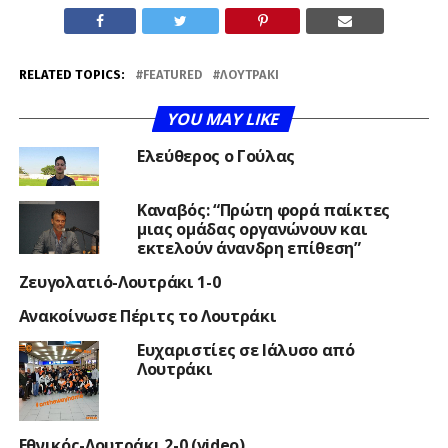
RELATED TOPICS:
FEATURED
ΛΟΥΤΡΆΚΙ
YOU MAY LIKE
Ελεύθερος ο Γούλας
Καναβός: “Πρώτη φορά παίκτες
μιας ομάδας οργανώνουν και
εκτελούν άνανδρη επίθεση”
Ζευγολατιό-Λουτράκι 1-0
Ανακοίνωσε Πέριτς το Λουτράκι
Ευχαριστίες σε Ιάλυσο από
Λουτράκι
Εθνικός-Λουτράκι 2-0 (video)