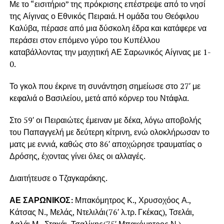
Με το “εισιτήριο” της πρόκρισης επέστρεψε από το νησί
της Αίγινας ο Εθνικός Πειραιά. Η ομάδα του Θεόφιλου
Καλύβα, πέρασε από μια δύσκολη έδρα και κατάφερε να
περάσει στον επόμενο γύρο του Κυπέλλου
καταβάλλοντας την μαχητική ΑΕ Σαρωνικός Αίγινας με 1-
0.
Το γκολ που έκρινε τη συνάντηση σημείωσε στο 27′ με
κεφαλιά ο Βασιλείου, μετά από κόρνερ του Ντάφλα.
Στο 59′ οι Πειραιώτες έμειναν με δέκα, λόγω αποβολής
του Παπαγγελή με δεύτερη κίτρινη, ενώ ολοκλήρωσαν το
ματς με εννιά, καθώς στο 86′ αποχώρησε τραυματίας ο
Δρόσης, έχοντας γίνει όλες οι αλλαγές.
Διαιτήτευσε ο Τζαγκαράκης.
ΑΕ ΣΑΡΩΝΙΚΟΣ:
Μπακόμητρος Κ., Χρυσοχόος Α.,
Κάτσας Ν., Μελάς, Ντελιλάι(76′ λ.τρ. Γκέκας), Τσελάι,
Λαλάι Μ., Στακάι, Τσαλίκης(75′ Μπακόμητρος Ν.),