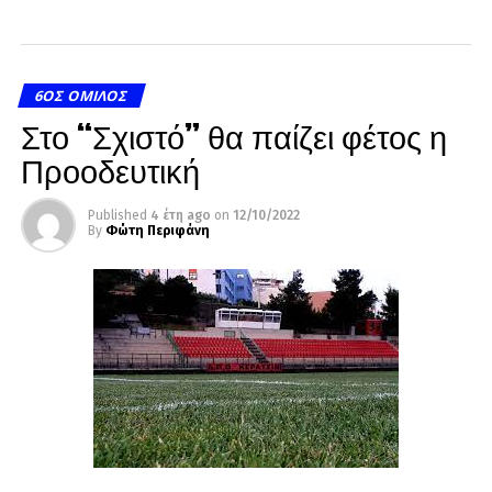
6ΟΣ ΌΜΙΛΟΣ
Στο “Σχιστό” θα παίζει φέτος η
Προοδευτική
Published
4 έτη ago
on
12/10/2022
By
Φώτη Περιφάνη