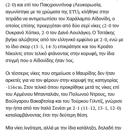
(2-0) και επί του Πακχρουντίνοφ (Λευκορωσία,
αγωνίστηκε με τα χρώματα της ETU), κλήθηκε στην
τετράδα να αντιμετωπίσει τον Χαράλαμπο Αϊδονίδη, ο
οποίος επίσης προερχόταν από δύο σερί νίκες (2-0 τον
Ουκρανό Χόπκο, 2-0 τον Δανό Αουλάγκι). Ο Τσιτάκης
βγήκε αλώβητος από τον ελληνικό εμφύλιο με 2-0, ενώ με
το ίδιο σκορ (13-5, 14-3) επικράτησε και του Κροάτο
Νίκολιτς στον τελικό φτάνοντας στην κορυφή, την ίδια
στιγμή που ο Αϊδονίδης ήταν 3ος.
Οι τέσσερις νίκες που σημείωσε ο Μαυρίδης δεν ήταν
αρκετές για να τον φέρουν στην κορυφή της κατηγορίας
-156cm. Στον τελικό όπου προκρίθηκε μετά τις νίκες επί
του Αρμένιου Μπανταλιάν, του Πολωνού Ντρους, του
Βούλγαρου Βακαβτσίεφ και του Τούρκου Γιλντίζ, γνώρισε
την ήττα από τον Ιταλό Σενέσι με 2-1 (11-12, 13-1, 12-0)
καταλαμβάνοντας έτσι την δεύτερη θέση.
Μία νίκη λιγότερη, αλλά με την ίδια κατάληξη, δηλαδή την