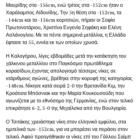
Μαυρίδης στα -156cm, ενώ τρίτος στα -152cm ήταν ο
Χαράλαμπος Αϊδονίδης. Την 5η θέση στα -152cm, τα
-144cm και τα -156cm κοριτσιών, πήραν οι Σοφία
Πρωτονοτάριου, Χριστίνα Ευγενία Σηφάκη και Ελένη
Ασλάνογλου. Με τα πέντε σημερινά μετάλλια, η Ελλάδα
έφτασε τα 55, εννέα εκ των οποίων χρυσά.
Η Καλογήρου, λίγες εβδομάδες μετά την κατάκτηση του
χάλκινου μεταλλίου στο Παγκόσμιο πρωτάθλημα
κορασίδων,έχοντας απολογισμό τέσσερις νίκες σε
ισάριθμους αγώνες, βρέθηκε στην κορυφή της κατηγορίας
-148cm. Νίκησε κατά σειρά 2-0 την Βρετανίδα Κιμ, την
Κροάτισα Μπόσνιακ και την Μαρία Κουκουσούδη που
αγωνίζεται με το εθνόσημο της Γερμανίας, ενώ στον τελικό
επικράτησε 6-2, 5-0 της Μιχαίλσκα από την Βουλγαρία.
Ο Τσιτάκης χρειάστηκε νίκη στον ελληνικό εμφύλιο, στα
ημιτελικά των -152cm, για να μπορέσει να περάσει στον
τελικό. Αφού προηγήθηκαν οι νίκες επί του Γάλλου Σαίμπ