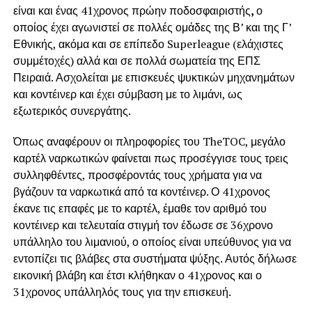
είναι και ένας 41χρονος πρώην ποδοσφαιριστής
,
ο
οποίος έχει αγωνιστεί σε πολλές ομάδες της Β’ και της Γ’
Εθνικής, ακόμα και σε επίπεδο Superleague (ελάχιστες
συμμέτοχές) αλλά και σε πολλά σωματεία της ΕΠΣ
Πειραιά. Ασχολείται με επισκευές ψυκτικών μηχανημάτων
και κοντέινερ και έχει σύμβαση με το λιμάνι, ως
εξωτερικός συνεργάτης.
Όπως αναφέρουν οι πληροφορίες του TheTOC, μεγάλο
καρτέλ ναρκωτικών φαίνεται πως προσέγγισε τους τρεις
συλληφθέντες, προσφέροντάς τους χρήματα για να
βγάζουν τα ναρκωτικά από τα κοντέινερ. Ο 41χρονος
έκανε τις επαφές με το καρτέλ, έμαθε τον αριθμό του
κοντέινερ και τελευταία στιγμή τον έδωσε σε 36χρονο
υπάλληλο του λιμανιού, ο οποίος είναι υπεύθυνος για να
εντοπίζει τις βλάβες στα συστήματα ψύξης. Αυτός δήλωσε
εικονική βλάβη και έτσι κλήθηκαν ο 41χρονος και ο
31χρονος υπάλληλός τους για την επισκευή.