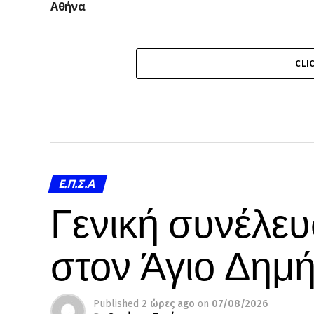
Αθήνα
CLI
Ε.Π.Σ.Α
Γενική συνέλευ
στον Άγιο Δημή
Published
2 ώρες ago
on
07/08/2026