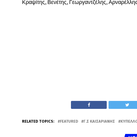
Κραψίτης, Βενέτης, Γεωργαντζέλης, Αρναρέλλης 
RELATED TOPICS:
FEATURED
Γ.Σ ΚΑΙΣΑΡΙΑΝΉΣ
ΚΎΠΕΛΛΟ 