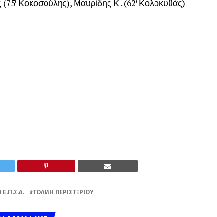
(75′ Κοκοσούλης), Μαυρίδης Κ . (62′ Κολοκυθάς).
Ε.Π.Σ.Α.
ΤΌΛΜΗ ΠΕΡΙΣΤΕΡΊΟΥ