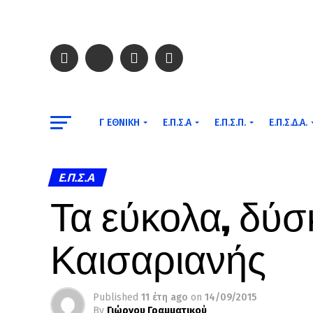
Γ ΕΘΝΙΚΉ
Ε.Π.Σ.Α
Ε.Π.Σ.Π.
Ε.Π.Σ.Δ.Α.
Ε.Π.Σ.Α
Τα εύκολα, δύσ
Καισαριανής
Published
11 έτη ago
on
14/09/2015
By
Γιώργου Γραμματικού