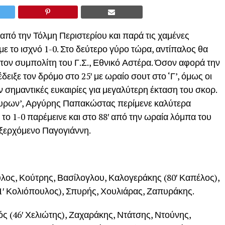
από την Τόλμη Περιστερίου και παρά τις χαμένες
με το ισχνό 1-0. Στο δεύτερο γύρο τώρα, αντίπαλος θα
ον συμπολίτη του Γ.Σ., Εθνικό Αστέρα. Όσον αφορά την
ειξε τον δρόμο στο 25′ με ωραίο σουτ στο ‘Γ’, όμως οι
 σημαντικές ευκαιρίες για μεγαλύτερη έκταση του σκορ.
όμαυρων’, Αργύρης Παπακώστας περίμενε καλύτερα
 το 1-0 παρέμεινε και στο 88′ από την ωραία λόμπα του
ξερχόμενο Παγογιάννη.
ος, Κούτρης, Βασίλογλου, Καλογεράκης (80′ Καπέλος),
61′ Κολιόπουλος), Σπυρής, Χουλιάρας, Ζαπυράκης.
 (46′ Χελιώτης), Ζαχαράκης, Ντάτσης, Ντούνης,