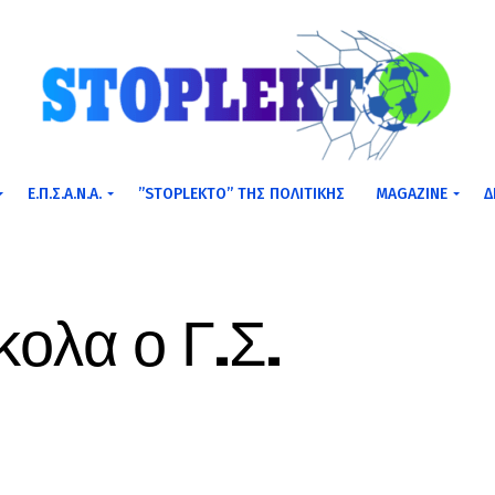
Ε.Π.Σ.Α.Ν.Α.
”STOPLEKTO” ΤΗΣ ΠΟΛΙΤΙΚΗΣ
MAGAZINE
Δ
κολα ο Γ.Σ.