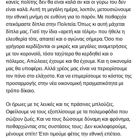
κανείς πολίτης δεν θα είναι καλά αν και οι γύρω του δεν
είναι καλά. Αυτή τη μεγάλη ημέρα, λοιπόν, μετουσιώνουμε
την εθνική μνήμη σε ευθύνη για το παρόν. Με πειθαρχία
στεκόμαστε δίπλα στην Πολιτεία. Όπως κι αυτή μάχεται
δίπλα μας. Γιατί την ίδια «αρετή και τόλμη» που ήθελε η
ελευθερία τότε, απαιτεί και ο αγώνας σήμερα. Όσο πιο
γρήγορα κερδίζονται οι μικρές και μεγάλες αναμετρήσεις
με τον κορονοϊό, τόσο ταχύτερα θα κερδηθεί και ο
πόλεμος. Απώλειες έχουμε και θα έχουμε. Και η οικονομία
μας θα υποφέρει. Αλλά χρέος μας είναι να περιορίσουμε
τον πόνο στο ελάχιστο. Και να επιμερίσουμε το κόστος της
προσαρμογής στην νέα οικονομική πραγματικότητα με
τρόπο δίκαιο.
Οι ήρωες με τις λευκές και τις πράσινες μπλούζες.
Οφείλουμε να τους εξοπλίσουμε με τα πολεμοφόδια που
σώζουν ζωές. Και να τους δώσουμε δύναμη και φρόνημα,
πειθαρχώντας στις συστάσεις τους: Δεν κυκλοφορούμε,
μένουμε σπίτι! Έτσι τιμούμε φέτος την εθνική επέτειο.