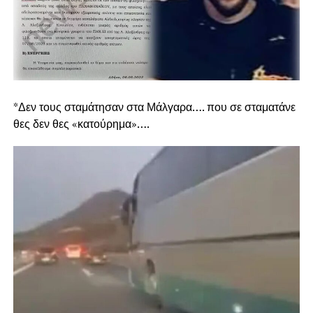
*Δεν τους σταμάτησαν στα Μάλγαρα…. που σε σταματάνε
θες δεν θες «κατούρημα»….