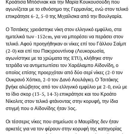
Κροάτισα Μπόσνιακ και την Μαρία Κουκουσούδη που
αγωνίζεται με το εθνόσημο της Γερμανίας, ενώ στον τελικό
επικράτησε 6-2, 5-0 της Μιχαίλσκα από την Βουλγαρία.
Ο Τσιτάκης χρειάστηκε νίκη στον ελληνικό εμφύλιο, στα
ημιτελικά των -152cm, για να μπορέσει να περάσει στον
τελικό. Αφού προηγήθηκαν οι νίκες επί του Γάλλου Σαίμπ
(2-0) και επί του Πακχρουντίνοφ (Λευκορωσία,
αγωνίστηκε με τα χρώματα της ETU), κλήθηκε στην
τετράδα να αντιμετωπίσει τον Χαράλαμπο Αϊδονίδη, ο
οποίος επίσης προερχόταν από δύο σερί νίκες (2-0 τον
Ουκρανό Χόπκο, 2-0 τον Δανό Αουλάγκι). Ο Τσιτάκης
βγήκε αλώβητος από τον ελληνικό εμφύλιο με 2-0, ενώ με
το ίδιο σκορ (13-5, 14-3) επικράτησε και του Κροάτο
Νίκολιτς στον τελικό φτάνοντας στην κορυφή, την ίδια
στιγμή που ο Αϊδονίδης ήταν 3ος.
Οι τέσσερις νίκες που σημείωσε ο Μαυρίδης δεν ήταν
αρκετές για να τον φέρουν στην κορυφή της κατηγορίας