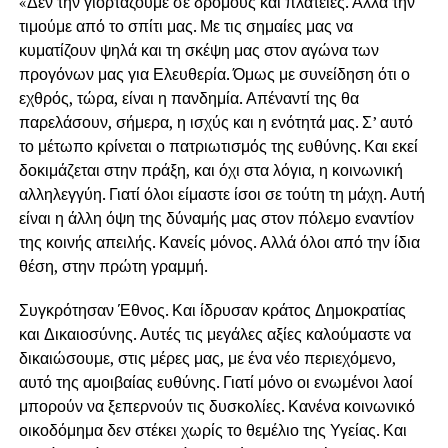
«Δεν την γιορτάζουμε σε δρόμους και πλατείες. Αλλά την
τιμούμε από το σπίτι μας. Με τις σημαίες μας να
κυματίζουν ψηλά και τη σκέψη μας στον αγώνα των
προγόνων μας για Ελευθερία. Όμως με συνείδηση ότι ο
εχθρός, τώρα, είναι η πανδημία. Απέναντί της θα
παρελάσουν, σήμερα, η ισχύς και η ενότητά μας. Σ’ αυτό
το μέτωπο κρίνεται ο πατριωτισμός της ευθύνης. Και εκεί
δοκιμάζεται στην πράξη, και όχι στα λόγια, η κοινωνική
αλληλεγγύη. Γιατί όλοι είμαστε ίσοι σε τούτη τη μάχη. Αυτή
είναι η άλλη όψη της δύναμής μας στον πόλεμο εναντίον
της κοινής απειλής. Κανείς μόνος. Αλλά όλοι από την ίδια
θέση, στην πρώτη γραμμή.
Συγκρότησαν Έθνος. Και ίδρυσαν κράτος Δημοκρατίας
και Δικαιοσύνης. Αυτές τις μεγάλες αξίες καλούμαστε να
δικαιώσουμε, στις μέρες μας, με ένα νέο περιεχόμενο,
αυτό της αμοιβαίας ευθύνης. Γιατί μόνο οι ενωμένοι λαοί
μπορούν να ξεπερνούν τις δυσκολίες. Κανένα κοινωνικό
οικοδόμημα δεν στέκει χωρίς το θεμέλιο της Υγείας. Και