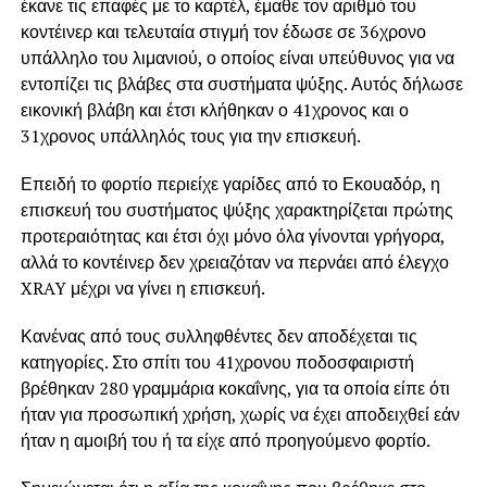
έκανε τις επαφές με το καρτέλ, έμαθε τον αριθμό του
κοντέινερ και τελευταία στιγμή τον έδωσε σε 36χρονο
υπάλληλο του λιμανιού, ο οποίος είναι υπεύθυνος για να
εντοπίζει τις βλάβες στα συστήματα ψύξης. Αυτός δήλωσε
εικονική βλάβη και έτσι κλήθηκαν ο 41χρονος και ο
31χρονος υπάλληλός τους για την επισκευή.
Επειδή το φορτίο περιείχε γαρίδες από το Εκουαδόρ, η
επισκευή του συστήματος ψύξης χαρακτηρίζεται πρώτης
προτεραιότητας και έτσι όχι μόνο όλα γίνονται γρήγορα,
αλλά το κοντέινερ δεν χρειαζόταν να περνάει από έλεγχο
XRAY μέχρι να γίνει η επισκευή.
Κανένας από τους συλληφθέντες δεν αποδέχεται τις
κατηγορίες. Στο σπίτι του 41χρονου ποδοσφαιριστή
βρέθηκαν 280 γραμμάρια κοκαΐνης, για τα οποία είπε ότι
ήταν για προσωπική χρήση, χωρίς να έχει αποδειχθεί εάν
ήταν η αμοιβή του ή τα είχε από προηγούμενο φορτίο.