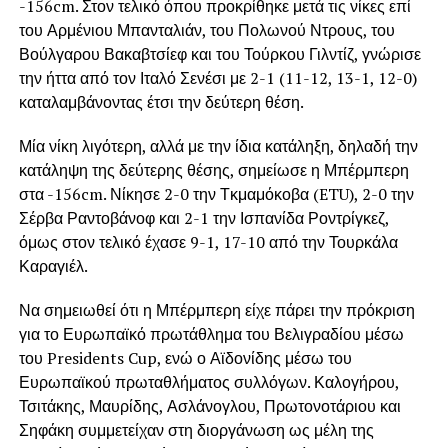
-156cm. Στον τελικό όπου προκρίθηκε μετά τις νίκες επί
του Αρμένιου Μπανταλιάν, του Πολωνού Ντρους, του
Βούλγαρου Βακαβτσίεφ και του Τούρκου Γιλντίζ, γνώρισε
την ήττα από τον Ιταλό Σενέσι με 2-1 (11-12, 13-1, 12-0)
καταλαμβάνοντας έτσι την δεύτερη θέση.
Μία νίκη λιγότερη, αλλά με την ίδια κατάληξη, δηλαδή την
κατάληψη της δεύτερης θέσης, σημείωσε η Μπέρμπερη
στα -156cm. Νίκησε 2-0 την Τκμαμόκοβα (ETU), 2-0 την
Σέρβα Ραντοβάνοφ και 2-1 την Ισπανίδα Ροντρίγκεζ,
όμως στον τελικό έχασε 9-1, 17-10 από την Τουρκάλα
Καραγιέλ.
Να σημειωθεί ότι η Μπέρμπερη είχε πάρει την πρόκριση
για το Ευρωπαϊκό πρωτάθλημα του Βελιγραδίου μέσω
του Presidents Cup, ενώ ο Αϊδονίδης μέσω του
Ευρωπαϊκού πρωταθλήματος συλλόγων. Καλογήρου,
Τσιτάκης, Μαυρίδης, Ασλάνογλου, Πρωτονοτάριου και
Σηφάκη συμμετείχαν στη διοργάνωση ως μέλη της