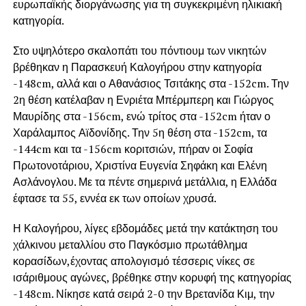
ευρωπαϊκής διοργάνωσης για τη συγκεκριμένη ηλικιακή
κατηγορία.
Στο υψηλότερο σκαλοπάτι του πόντιουμ των νικητών
βρέθηκαν η Παρασκευή Καλογήρου στην κατηγορία
-148cm, αλλά και ο Αθανάσιος Τσιτάκης στα -152cm. Την
2η θέση κατέλαβαν η Ενριέτα Μπέρμπερη και Γιώργος
Μαυρίδης στα -156cm, ενώ τρίτος στα -152cm ήταν ο
Χαράλαμπος Αϊδονίδης. Την 5η θέση στα -152cm, τα
-144cm και τα -156cm κοριτσιών, πήραν οι Σοφία
Πρωτονοτάριου, Χριστίνα Ευγενία Σηφάκη και Ελένη
Ασλάνογλου. Με τα πέντε σημερινά μετάλλια, η Ελλάδα
έφτασε τα 55, εννέα εκ των οποίων χρυσά.
Η Καλογήρου, λίγες εβδομάδες μετά την κατάκτηση του
χάλκινου μεταλλίου στο Παγκόσμιο πρωτάθλημα
κορασίδων,έχοντας απολογισμό τέσσερις νίκες σε
ισάριθμους αγώνες, βρέθηκε στην κορυφή της κατηγορίας
-148cm. Νίκησε κατά σειρά 2-0 την Βρετανίδα Κιμ, την