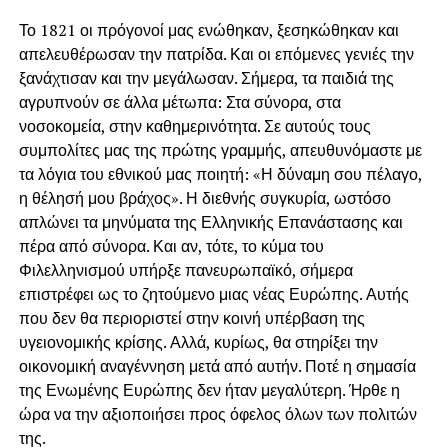
Το 1821 οι πρόγονοί μας ενώθηκαν, ξεσηκώθηκαν και
απελευθέρωσαν την πατρίδα. Και οι επόμενες γενιές την
ξανάχτισαν και την μεγάλωσαν. Σήμερα, τα παιδιά της
αγρυπνούν σε άλλα μέτωπα: Στα σύνορα, στα
νοσοκομεία, στην καθημερινότητα. Σε αυτούς τους
συμπολίτες μας της πρώτης γραμμής, απευθυνόμαστε με
τα λόγια του εθνικού μας ποιητή: «Η δύναμη σου πέλαγο,
η θέλησή μου βράχος». Η διεθνής συγκυρία, ωστόσο
απλώνει τα μηνύματα της Ελληνικής Επανάστασης και
πέρα από σύνορα. Και αν, τότε, το κύμα του
Φιλελληνισμού υπήρξε πανευρωπαϊκό, σήμερα
επιστρέφει ως το ζητούμενο μιας νέας Ευρώπης. Αυτής
που δεν θα περιοριστεί στην κοινή υπέρβαση της
υγειονομικής κρίσης. Αλλά, κυρίως, θα στηρίξει την
οικονομική αναγέννηση μετά από αυτήν. Ποτέ η σημασία
της Ενωμένης Ευρώπης δεν ήταν μεγαλύτερη. Ήρθε η
ώρα να την αξιοποιήσει προς όφελος όλων των πολιτών
της.